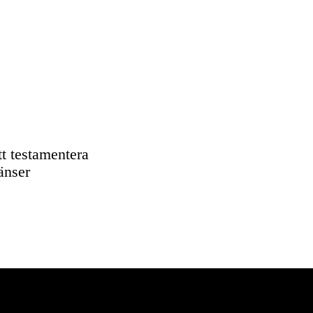
tt testamentera
ränser