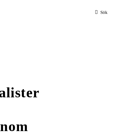
Sök
lister
genom