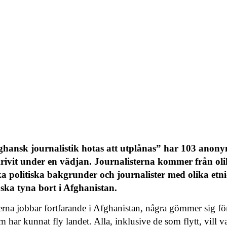
hansk journalistik hotas att utplånas” har 103 anonym
krivit under en vädjan. Journalisterna kommer från o
a politiska bakgrunder och journalister med olika etnici
n ska tyna bort i Afghanistan.
terna jobbar fortfarande i Afghanistan, några gömmer sig för 
m har kunnat fly landet. Alla, inklusive de som flytt, vill 