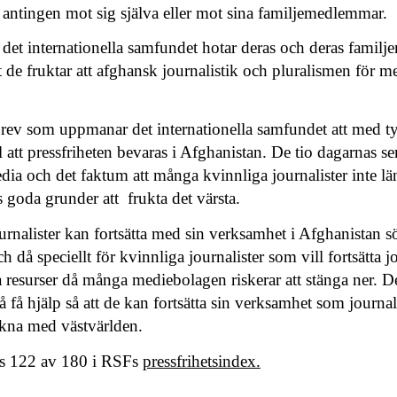
r, antingen mot sig själva eller mot sina familjemedlemmar.
ll det internationella samfundet hotar deras och deras familje
tt de fruktar att afghansk journalistik och pluralismen för 
rev som uppmanar det internationella samfundet att med t
l att pressfriheten bevaras i Afghanistan. De tio dagarnas se
dia och det faktum att många kvinnliga journalister inte lä
nns goda grunder att frukta det värsta.
journalister kan fortsätta med sin verksamhet i Afghanistan s
ch då speciellt för kvinnliga journalister som vill fortsätta
esurser då många mediebolagen riskerar att stänga ner. De 
få hjälp så att de kan fortsätta sin verksamhet som journa
kna med västvärlden.
ts 122 av 180 i RSFs
pressfrihetsindex.