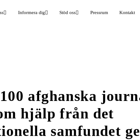
ss
Informera dig
Stöd oss
Pressrum
Kontakt
100 afghanska journa
om hjälp från det
tionella samfundet 