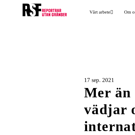
Vårt arbete
Om o
17 sep. 2021
Mer än 
vädjar 
interna