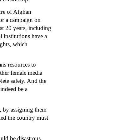
ure of Afghan
for a campaign on
ast 20 years, including
 institutions have a
ights, which
ns resources to
other female media
lete safety. And the
 indeed be a
r, by assigning them
fled the country must
uld be disastrous.