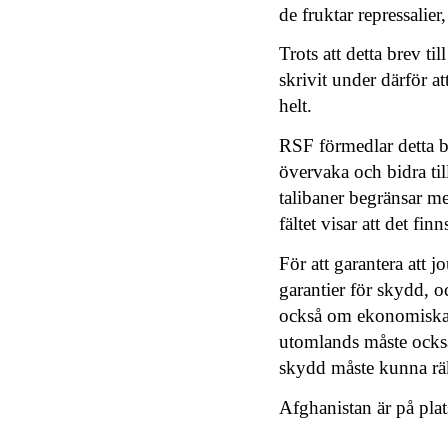
de fruktar repressalie
Trots att detta brev ti
skrivit under därför a
helt.
RSF förmedlar detta b
övervaka och bidra til
talibaner begränsar me
fältet visar att det fi
För att garantera att 
garantier för skydd, o
också om ekonomiska r
utomlands måste också 
skydd måste kunna rä
Afghanistan är på pla