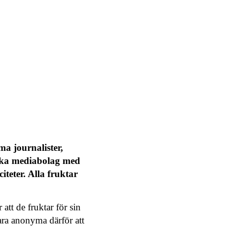
a journalister,
lika mediabolag med
teter. Alla fruktar
att de fruktar för sin
vara anonyma därför att