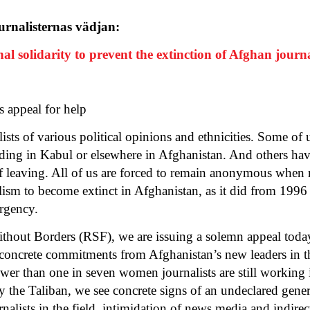
urnalisternas vädjan:
al solidarity to prevent the extinction of Afghan jour
s appeal for help
sts of various political opinions and ethnicities. Some of us
iding in Kabul or elsewhere in Afghanistan. And others hav
 of leaving. All of us are forced to remain anonymous when 
ism to become extinct in Afghanistan, as it did from 1996 
urgency.
hout Borders (RSF), we are issuing a solemn appeal today 
n concrete commitments from Afghanistan’s new leaders in 
wer than one in seven women journalists are still working 
y the Taliban, we see concrete signs of an undeclared gene
rnalists in the field, intimidation of news media and indirec