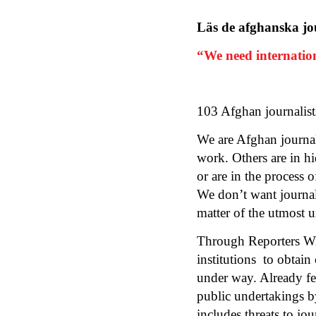
Läs de afghanska jo
“We need internation
103 Afghan journalist
We are Afghan journali
work. Others are in h
or are in the process
We don’t want journal
matter of the utmost 
Through Reporters Wit
institutions to obtai
under way. Already fe
public undertakings b
includes threats to jou