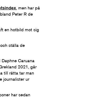
etsindex
, men har på
ribland Peter R de
aft en hotbild mot sig
och ställa de
 med Daphne Caruana
i Grekland 2021, går
 till rätta tar man
 journalister ur
rsoner har sedan