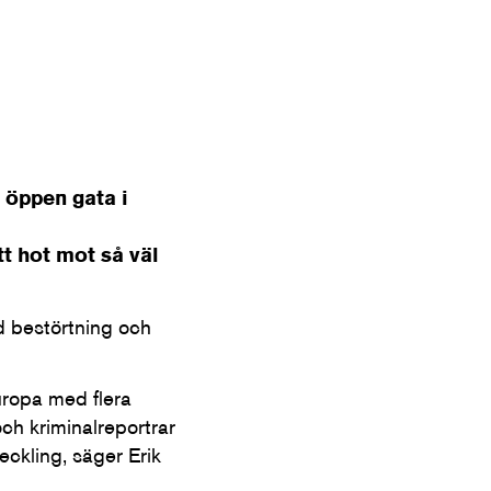
 öppen gata i
tt hot mot så väl
d bestörtning och
Europa med flera
och kriminalreportrar
veckling, säger Erik