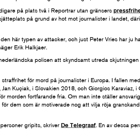
digare på plats två i Reportrar utan gränsers
pressfrih
l sjätteplats på grund av hot mot journalister i landet, dä
 den här typen av attacker, och just Peter Vries har ju h
säger Erik Halkjaer.
derländska polisen att skyndsamt utreda skjutningen 
ll straffrihet för mord på journalister i Europa. I fallen
, Jan Kuçiak, i Slovakien 2018, och Giorgios Karaviaz, 
för morden fortfarande fria. Om man inte ställer ansvariga
t för dem som är motiverade nog att vilja röja granskande
personer gripits, skriver
De Telegraaf
. En av dessa pe