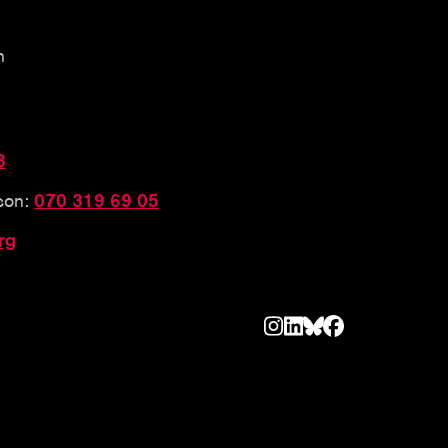
n
3
sson:
070 319 69 05
rg