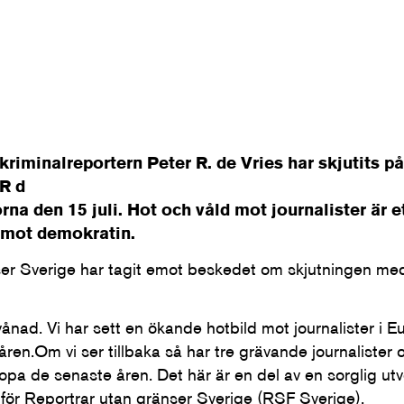
riminalreportern Peter R. de Vries har skjutits på
R d
na den 15 juli. Hot och våld mot journalister är e
 mot demokratin.
ser Sverige har tagit emot beskedet om skjutningen me
vånad. Vi har sett en ökande hotbild mot journalister i 
ren.Om vi ser tillbaka så har tre grävande journalister 
Europa de senaste åren. Det här är en del av en sorglig ut
 för Reportrar utan gränser Sverige (RSF Sverige).