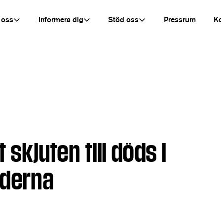
 oss
Informera dig
Stöd oss
Pressrum
K
 skjuten till döds i
nderna