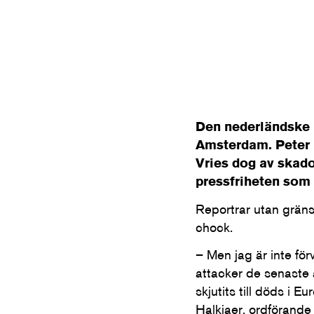
Den nederländske k
Amsterdam. Peter 
Vries dog av skador
pressfriheten som
Reportrar utan grän
chock.
– Men jag är inte för
attacker de senaste å
skjutits till döds i 
Halkjaer, ordförande