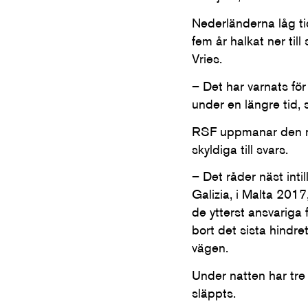
Nederländerna låg ti
fem år halkat ner til
Vries.
– Det har varnats för
under en längre tid, 
RSF uppmanar den ne
skyldiga till svars.
– Det råder näst inti
Galizia, i Malta 2017
de ytterst ansvariga 
bort det sista hindre
vägen.
Under natten har tre 
släppts.