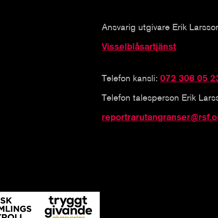
Ansvarig utgivare Erik Larsso
Visselblåsartjänst
Telefon kansli:
072 308 05 2
Telefon talesperson Erik Lar
reportrarutangranser@rsf.o