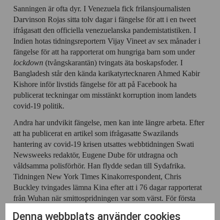
Sanningen är ofta dyr. I Venezuela fick frilansjournalisten
Darvinson Rojas sitta tolv dagar i fängelse för att i en tweet
ifrågasatt den officiella venezuelanska pandemistatistiken. I
Indien hotas tidningsreportern Vijay Vineet av sex månader i
fängelse för att ha rapporterat om hungriga barn som under
lockdown
(tvångskarantän) tvingats äta boskapsfoder. I
Bangladesh står den kända karikatyrtecknaren Ahmed Kabir
Kishore inför livstids fängelse för att på Facebook ha
publicerat teckningar om misstänkt korruption inom landets
covid-19 politik.
Andra har undvikit fängelse, men kan inte längre arbeta. Efter
att ha publicerat en artikel som ifrågasatte Swazilands
hantering av covid-19 krisen utsattes webbtidningen Swati
Newsweeks redaktör, Eugene Dube för utdragna och
våldsamma polisförhör. Han flydde sedan till Sydafrika.
Tidningen New York Times Kinakorrespondent, Chris
Buckley tvingades lämna Kina efter att i 76 dagar rapporterat
från Wuhan när smittospridningen var som värst. För första
gången på 24 år fick han inte sitt visum förnyat.
Denna webbplats använder cookies