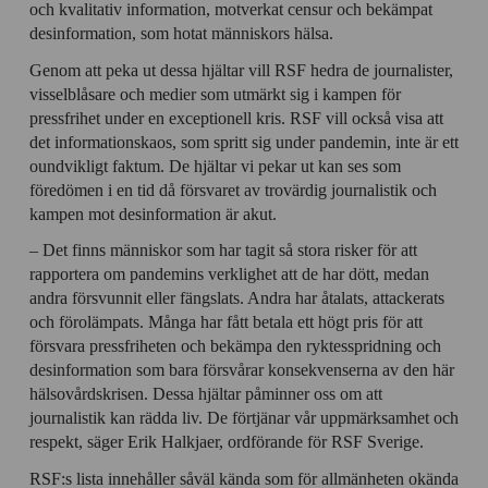
och kvalitativ information, motverkat censur och bekämpat
desinformation, som hotat människors hälsa.
Genom att peka ut dessa hjältar vill RSF hedra de journalister,
visselblåsare och medier som utmärkt sig i kampen för
pressfrihet under en exceptionell kris. RSF vill också visa att
det informationskaos, som spritt sig under pandemin, inte är ett
oundvikligt faktum. De hjältar vi pekar ut kan ses som
föredömen i en tid då försvaret av trovärdig journalistik och
kampen mot desinformation är akut.
– Det finns människor som har tagit så stora risker för att
rapportera om pandemins verklighet att de har dött, medan
andra försvunnit eller fängslats. Andra har åtalats, attackerats
och förolämpats. Många har fått betala ett högt pris för att
försvara pressfriheten och bekämpa den ryktesspridning och
desinformation som bara försvårar konsekvenserna av den här
hälsovårdskrisen. Dessa hjältar påminner oss om att
journalistik kan rädda liv. De förtjänar vår uppmärksamhet och
respekt, säger Erik Halkjaer, ordförande för RSF Sverige.
RSF:s lista innehåller såväl kända som för allmänheten okända