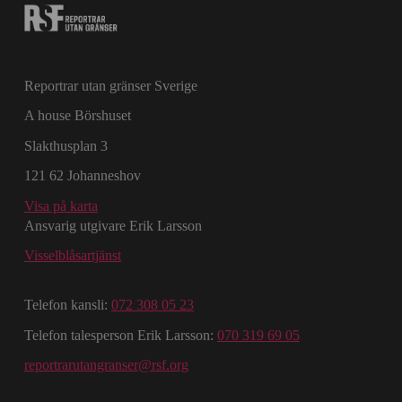
Reportrar utan gränser Sverige
A house Börshuset
Slakthusplan 3
121 62 Johanneshov
Visa på karta
Ansvarig utgivare Erik Larsson
Visselblåsartjänst
Telefon kansli:
072 308 05 23
Telefon talesperson Erik Larsson:
070 319 69 05
reportrarutangranser@rsf.org