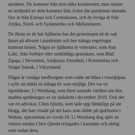
ansikten. De kommer från fem olika kontinenter, men nästan
en tredjedel av dem kommer från Asien där pandemin startade.
Sex är från Europa och Centralasien, och de övriga är från
Afrika, Nord- och Sydamerika och Mellanöstern.
De flesta av de här hjältarna har det gemensamt att de satt
ljuset på allvaret i pandemin och hur många regeringar
hanterat krisen. Några av hjältarna är veteraner, som Ana
Lalic, från Serbien eller outtröttliga granskare, som Blaž
Zgaga, i Slovenien, Andjouza Abouheir, i Komorerna och
Sergei Satsuk, i Vitryssland.
Några är vanliga medborgare som valde att blåsa i visselpipan
i syfte att rädda så många liv som möjligt. Det var en
ögonläkare, Li Wenliang, som först varnade världen om den
snabba spridningen av en sjukdom i december 2019. Och det
var en advokat, Chen Qiushi, som lade upp filmklipp på sin
blogg, där han visade på det kaos som rådde på sjukhusen i
Wuhan, epicentrum av covid-19. Li Wenliang dog själv av
viruset medan Chen Qiushi tvingades i karantän och aldrig
setts sedan dess.