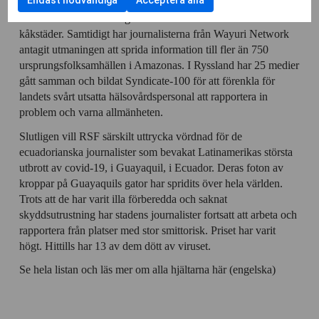
Endast nödvändiga
Acceptera alla
kryssruta
Gabinete de crise
(Kriskabinettet), för att sprida information
samtycka
cookies
av
till Rio de Janeiros många utelämnade invånare i stadens
till
Cookies
användning
kåkstäder. Samtidigt har journalisterna från Wayuri Network
för
av
antagit utmaningen att sprida information till fler än 750
statistik
Cookies
ursprungsfolksamhällen i Amazonas. I Ryssland har 25 medier
för
gått samman och bildat Syndicate-100 för att förenkla för
personlig
landets svårt utsatta hälsovårdspersonal att rapportera in
anpassning
problem och varna allmänheten.
Slutligen vill RSF särskilt uttrycka vördnad för de
ecuadorianska journalister som bevakat Latinamerikas största
utbrott av covid-19, i Guayaquil, i Ecuador. Deras foton av
kroppar på Guayaquils gator har spridits över hela världen.
Trots att de har varit illa förberedda och saknat
skyddsutrustning har stadens journalister fortsatt att arbeta och
rapportera från platser med stor smittorisk. Priset har varit
högt. Hittills har 13 av dem dött av viruset.
Se hela listan och läs mer om alla hjältarna här (engelska)