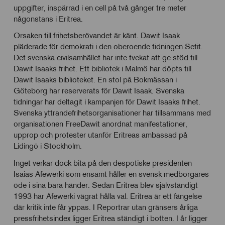
uppgifter, inspärrad i en cell på två gånger tre meter
någonstans i Eritrea.
Orsaken till frihetsberövandet är känt. Dawit Isaak
pläderade för demokrati i den oberoende tidningen Setit.
Det svenska civilsamhället har inte tvekat att ge stöd till
Dawit Isaaks frihet. Ett bibliotek i Malmö har döpts till
Dawit Isaaks biblioteket. En stol på Bokmässan i
Göteborg har reserverats för Dawit Isaak. Svenska
tidningar har deltagit i kampanjen för Dawit Isaaks frihet.
Svenska yttrandefrihetsorganisationer har tillsammans med
organisationen FreeDawit anordnat manifestationer,
upprop och protester utanför Eritreas ambassad på
Lidingö i Stockholm.
Inget verkar dock bita på den despotiske presidenten
Isaias Afewerki som ensamt håller en svensk medborgares
öde i sina bara händer. Sedan Eritrea blev självständigt
1993 har Afewerki vägrat hålla val. Eritrea är ett fängelse
där kritik inte får yppas. I Reportrar utan gränsers årliga
pressfrihetsindex ligger Eritrea ständigt i botten. I år ligger