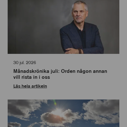
för
av
statistik
Cookies
för
personlig
anpassning
30 jul. 2026
Månadskrönika juli: Orden någon annan
vill rista in i oss
Läs hela artikeln