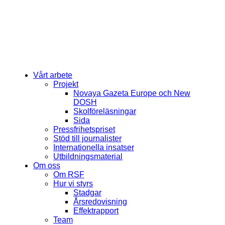
Vårt arbete
Projekt
Novaya Gazeta Europe och New
DOSH
Skolföreläsningar
Sida
Pressfrihetspriset
Stöd till journalister
Internationella insatser
Utbildningsmaterial
Om oss
Om RSF
Hur vi styrs
Stadgar
Årsredovisning
Effektrapport
Team