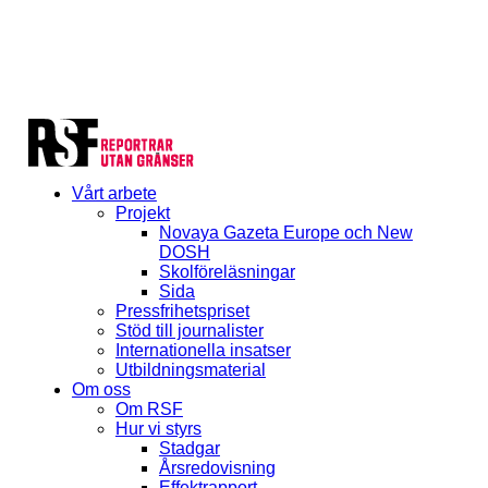
Vårt arbete
Projekt
Novaya Gazeta Europe och New
DOSH
Skolföreläsningar
Sida
Pressfrihetspriset
Stöd till journalister
Internationella insatser
Utbildningsmaterial
Om oss
Om RSF
Hur vi styrs
Stadgar
Årsredovisning
Effektrapport