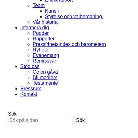
Team
Kansli
Styrelse och valberedning
Vår historia
Informera dig
Poddar
Rapporter
Pressfrihetsindex och barometern
Nyheter
Evenemang
Remissvar
Stöd oss
Ge en gåva
Bli medlem
Testamente
Pressrum
Kontakt
Sök
Sök