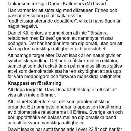
tankar som rör sig i Daniel Källenfors (M) huvud.
Han varnar för att stöta sig med diktaturen Eritrea och
passar dessutom på att kalla oss för
”godhetssignalerande debattörer”, vilket i hans ögon är
något negativt.
Daniel Källenfors argument om att inte ”försämra
relationen med Eritrea” genom ett namnbyte missar
poängen. Det här handlar inte om diplomati, utan om att
stå upp för mänskliga rättigheter och pressfrihet.
Att namnge torget efter Dawit Isaak är en naturligtvis en
symbolisk handling. Det är ett nålstick mot en diktatur,
samtidigt som det också är en påminnelse till oss själva
att vi som demokratisk stat har en skyldighet att stå upp
för våra medborgare och försvara mänskliga rättigheter.
Knappast en försämring
Att döpa torget till Dawit Isaak frihetstorg är ett sätt att
visa att vi inte glömmer.
Att Daniel Källenfors ser det som problematiskt är
oroande. Ett namnbyte innebär knappast en försämring
av diplomatiska relationerna till Eritrea. Sverige kan och
bör upprätthålla en balans mellan diplomatiska band
och att försvara mänskliga rättigheter.
Dawit Isaaks har suttit fängslade i över 22 år och har för