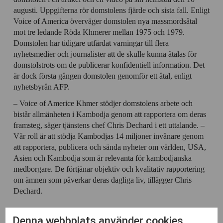
augusti. Uppgifterna rör domstolens fjärde och sista fall. Enligt
Voice of America överväger domstolen nya massmordsåtal
mot tre ledande Röda Khmerer mellan 1975 och 1979.
Domstolen har tidigare utfärdat varningar till flera
nyhetsmedier och journalister att de skulle kunna åtalas för
domstolstrots om de publicerar konfidentiell information. Det
är dock första gången domstolen genomför ett åtal, enligt
nyhetsbyrån AFP.
– Voice of Americe Khmer stödjer domstolens arbete och
bistår allmänheten i Kambodja genom att rapportera om deras
framsteg, säger tjänstens chef Chris Dechard i ett uttalande. –
Vår roll är att stödja Kambodjas 14 miljoner invånare genom
att rapportera, publicera och sända nyheter om världen, USA,
Asien och Kambodja som är relevanta för kambodjanska
medborgare. De förtjänar objektiv och kvalitativ rapportering
om ämnen som påverkar deras dagliga liv, tillägger Chris
Dechard.
Denna webbplats använder cookies