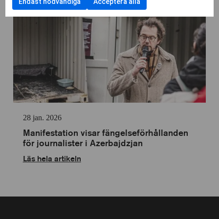
användning
Endast nödvändiga
Acceptera alla
kryssrut
samtycka
cookies
av
till
Cookies
användning
för
av
statistik
Cookies
för
personlig
anpassning
28 jan. 2026
Manifestation visar fängelseförhållanden
för journalister i Azerbajdzjan
Läs hela artikeln