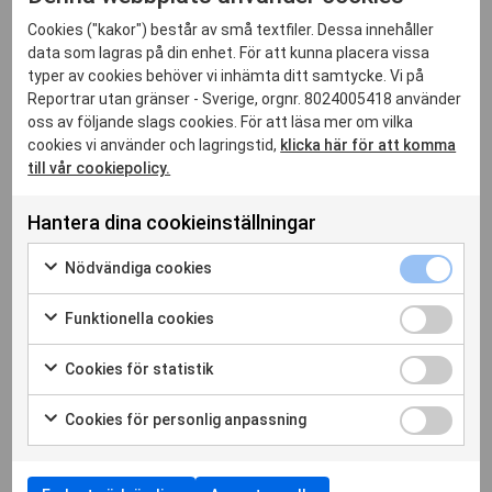
Cookies ("kakor") består av små textfiler. Dessa innehåller
data som lagras på din enhet. För att kunna placera vissa
Relaterade inlägg
typer av cookies behöver vi inhämta ditt samtycke. Vi på
Reportrar utan gränser - Sverige, orgnr. 8024005418 använder
oss av följande slags cookies. För att läsa mer om vilka
cookies vi använder och lagringstid,
klicka här för att komma
till vår cookiepolicy.
Hantera dina cookieinställningar
Nödvänd
Nödvändiga cookies
cookies
Markera
kryssrut
för
Funktion
Funktionella cookies
att
cookies
Markera
samtycka
kryssrut
för
Cookies
Cookies för statistik
29 jan. 2026
till
att
för
Markera
användning
samtycka
RSF välkomnar asyl för journalist som
statistik
för
av
Cookies
Cookies för personlig anpassning
till
dokumenterat uiguriska interneringsläger
kryssrut
att
Nödvändiga
för
Markera
användning
samtycka
cookies
personli
för
Läs hela artikeln
av
till
anpassn
att
Funktionella