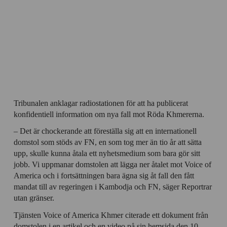
Tribunalen anklagar radiostationen för att ha publicerat
konfidentiell information om nya fall mot Röda Khmererna.
– Det är chockerande att föreställa sig att en internationell
domstol som stöds av FN, en som tog mer än tio år att sätta
upp, skulle kunna åtala ett nyhetsmedium som bara gör sitt
jobb. Vi uppmanar domstolen att lägga ner åtalet mot Voice of
America och i fortsättningen bara ägna sig åt fall den fått
mandat till av regeringen i Kambodja och FN, säger Reportrar
utan gränser.
Tjänsten Voice of America Khmer citerade ett dokument från
domstolen i en artikel och en video på sin hemsida den 10