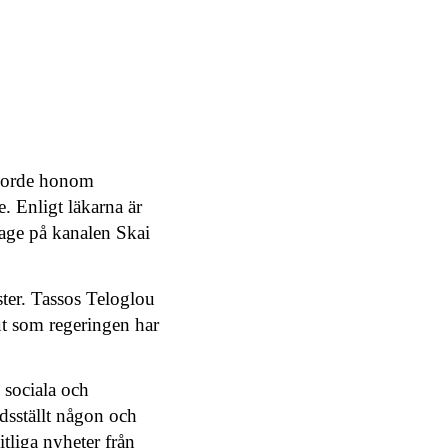
 gjorde honom
. Enligt läkarna är
rtage på kanalen Skai
ster. Tassos Teloglou
ut som regeringen har
 sociala och
dsställt någon och
tliga nyheter från