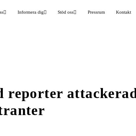
ss
Informera dig
Stöd oss
Pressrum
Kontakt
 reporter attackera
tranter