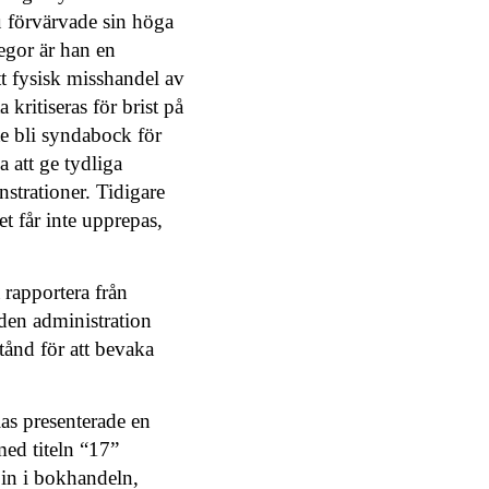
u förvärvade sin höga
egor är han en
tt fysisk misshandel av
kritiseras för brist på
te bli syndabock för
 att ge tydliga
nstrationer. Tidigare
t får inte upprepas,
 rapportera från
 den administration
tånd för att bevaka
las presenterade en
med titeln “17”
in i bokhandeln,