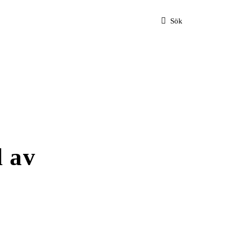
Sök
d av