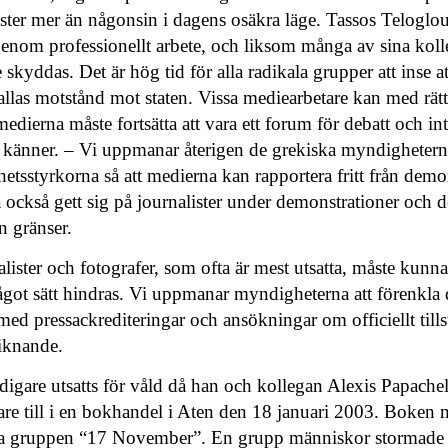
ister mer än någonsin i dagens osäkra läge. Tassos Teloglo
 genom professionellt arbete, och liksom många av sina koll
skyddas. Det är hög tid för alla radikala grupper att inse a
allas motstånd mot staten. Vissa mediearbetare kan med rätta 
medierna måste fortsätta att vara ett forum för debatt och in
 känner. – Vi uppmanar återigen de grekiska myndigheterna
rhetsstyrkorna så att medierna kan rapportera fritt från demo
 också gett sig på journalister under demonstrationer och de
n gränser.
alister och fotografer, som ofta är mest utsatta, måste kunna
något sätt hindras. Vi uppmanar myndigheterna att förenkla
ed pressackrediteringar och ansökningar om officiellt tills
iknande.
digare utsatts för våld då han och kollegan Alexis Papache
are till i en bokhandel i Aten den 18 januari 2003. Boken 
ala gruppen “17 November”. En grupp människor stormade 