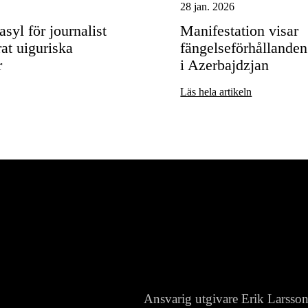
28 jan. 2026
syl för journalist
Manifestation visar
t uiguriska
fängelseförhållanden 
r
i Azerbajdzjan
Läs hela artikeln
Ansvarig utgivare Erik Larsso