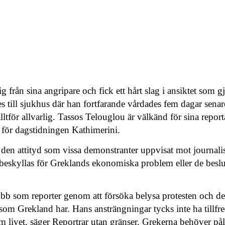
ig från sina angripare och fick ett hårt slag i ansiktet som
 till sjukhus där han fortfarande vårdades fem dagar senare
 alltför allvarlig. Tassos Telouglou är välkänd för sina repo
 för dagstidningen Kathimerini.
 den attityd som vissa demonstranter uppvisat mot journali
t beskyllas för Greklands ekonomiska problem eller de besl
obb som reporter genom att försöka belysa protesten och de
m Grekland har. Hans ansträngningar tycks inte ha tillfre
livet, säger Reportrar utan gränser. Grekerna behöver påli