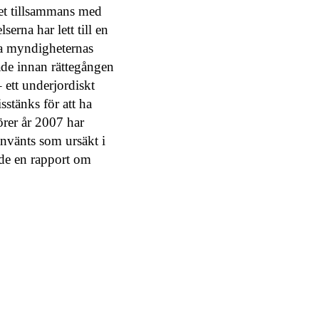
set tillsammans med
rna har lett till en
ka myndigheternas
ade innan rättegången
– ett underjordiskt
stänks för att ha
rer år 2007 har
använts som ursäkt i
ade en rapport om