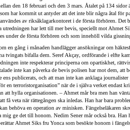
lan den 18 februari och den 3 mars. Åtalet på 134 sidor är
som har kommit ut antyder att det inte blir några åtal för p
användes av riksåklagarkontoret i de första förhören. Det bl
 utredningen har lett till mer bevis, speciellt mot Ahmet 
es under de första förhören och som innehöll vilda gissnin
om en gång i månaden handlägger ansökningar om häktesf
t ha tvingats bifalla dem. Seref Akçay, ordförande i elfte 
redningen inte respekterar principerna om opartiskhet, rättv
åtalade inte kan påverka de bevis polisen har mot dem, at
e ens publicerats, och att man inte kan anklaga journalister 
ör en terroristorganisation” när de i själva verket endast kri
att hylla organisationen. – Ahmet mår bra men han väntar o
att få veta när rättegången ska inledas. Han har bara prob
 kan behöva en operation av minisken. Fängelseläkaren skr
ta mig ge det till honom. Nedim Sener mår också bra. Han ha
 berättar Ahmet Siks fru Yonca som besökte honom i fängel