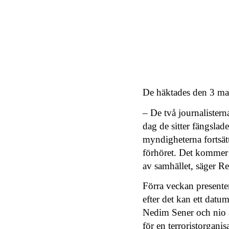
De häktades den 3 mar
– De två journalisterna
dag de sitter fängslad
myndigheterna fortsätte
förhöret. Det kommer a
av samhället, säger Re
Förra veckan presente
efter det kan ett datu
Nedim Sener och nio an
för en terroristorgan