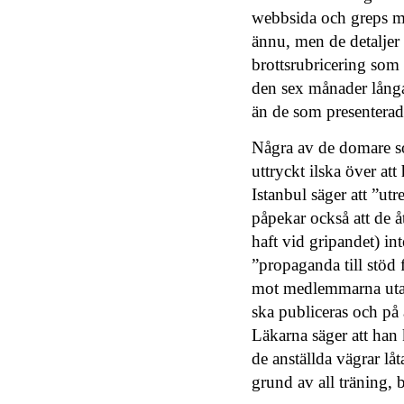
webbsida och greps mel
ännu, men de detaljer 
brottsrubricering som 
den sex månader långa
än de som presenterad
Några av de domare s
uttryckt ilska över at
Istanbul säger att ”ut
påpekar också att de 
haft vid gripandet) int
”propaganda till stöd f
mot medlemmarna utan 
ska publiceras och på 
Läkarna säger att han
de anställda vägrar lå
grund av all träning,