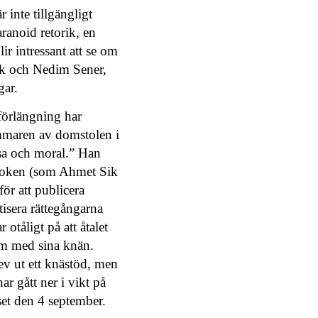
 inte tillgängligt
aranoid retorik, en
ir intressant att se om
Sik och Nedim Sener,
gar.
örlängning har
kammaren av domstolen i
isa och moral.” Han
t boken (som Ahmet Sik
för att publicera
tisera rättegångarna
tåligt på att åtalet
lem med sina knän.
ev ut ett knästöd, men
r gått ner i vikt på
set den 4 september.