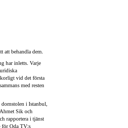
tt att behandla dem.
g har inletts. Varje
juridiska
korligt vid det första
illsammans med resten
 domstolen i Istanbul,
ve Ahmet Sik och
h rapportera i tjänst
e för Oda TV:s