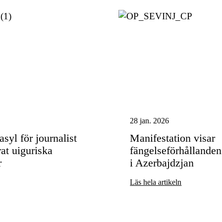
28 jan. 2026
syl för journalist
Manifestation visar
t uiguriska
fängelseförhållanden 
r
i Azerbajdzjan
Läs hela artikeln