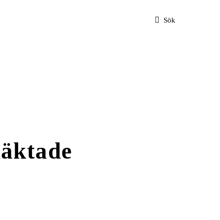
Sök
häktade