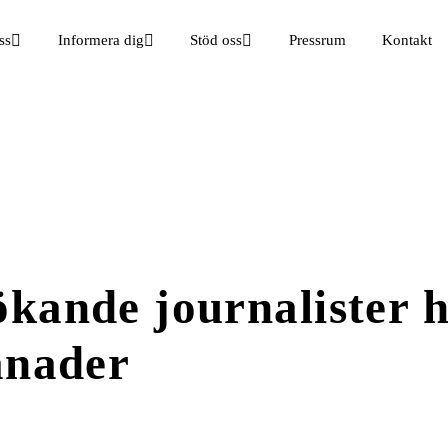
ss
Informera dig
Stöd oss
Pressrum
Kontakt
kande journalister 
ånader