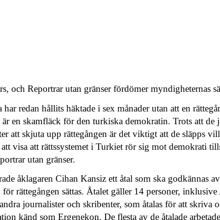
s, och Reportrar utan gränser fördömer myndigheternas sä
 har redan hållits häktade i sex månader utan att en rättegån
e är en skamfläck för den turkiska demokratin. Trots att de 
r att skjuta upp rättegången är det viktigt att de släpps vill
tt visa att rättssystemet i Turkiet rör sig mot demokrati t
portrar utan gränser.
rade åklagaren Cihan Kansiz ett åtal som ska godkännas av
m för rättegången sättas. Åtalet gäller 14 personer, inklusi
dra journalister och skribenter, som åtalas för att skriva oc
isation känd som Ergenekon. De flesta av de åtalade arbetad