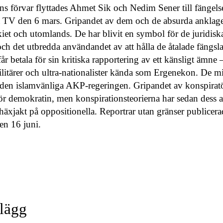
sens förvar flyttades Ahmet Sik och Nedim Sener till fängel
a TV den 6 mars. Gripandet av dem och de absurda anklagelse
rkiet och utomlands. De har blivit en symbol för de juridis
ch det utbredda användandet av att hålla de åtalade fängsl
 får betala för sin kritiska rapportering av ett känsligt ämne 
litärer och ultra-nationalister kända som Ergenekon. De mis
den islamvänliga AKP-regeringen. Gripandet av konspiratö
för demokratin, men konspirationsteorierna har sedan dess 
häxjakt på oppositionella. Reportrar utan gränser publicer
den 16 juni.
nlägg