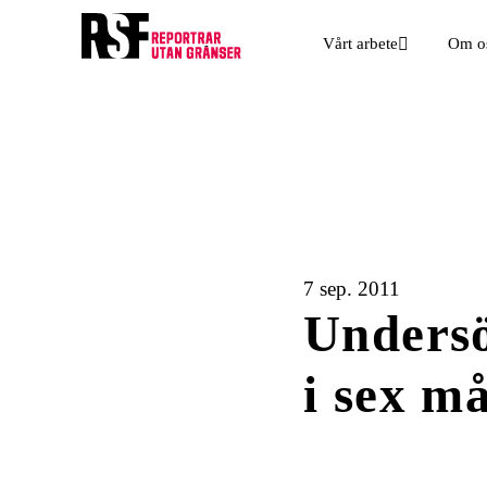
Vårt arbete
Om o
7 sep. 2011
Undersö
i sex m