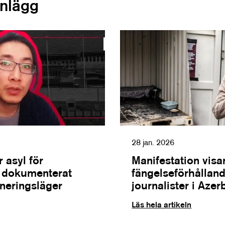
inlägg
28 jan. 2026
 asyl för
Manifestation visa
m dokumenterat
fängelseförhålland
rneringsläger
journalister i Azer
Läs hela artikeln