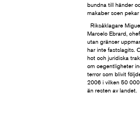
bundna till händer o
makaber scen pekar på
Riksåklagare Miguel 
Marcelo Ebrard, chef 
utan gränser uppmana
har inte fastslagits.
hot och juridiska tra
om oegentligheter in
terror som blivit fö
2006 i vilken 50 000 m
än resten av landet.