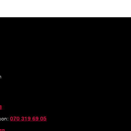
n
3
sson:
070 319 69 05
rg