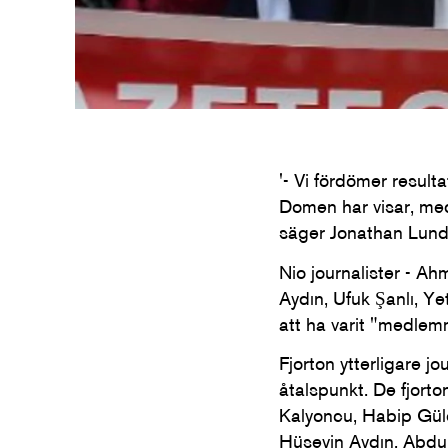
'- Vi fördömer result
Domen har visar, med 
säger Jonathan Lundq
Nio journalister - A
Aydın, Ufuk Şanlı, Ye
att ha varit "medlemm
Fjorton ytterligare j
åtalspunkt. De fjort
Kalyoncu, Habip Güle
Hüseyin Aydın, Abdul