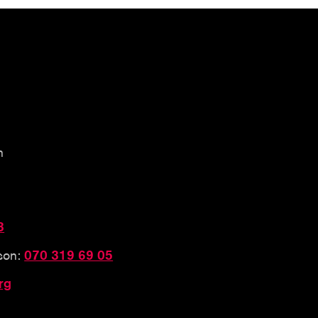
n
3
sson:
070 319 69 05
rg