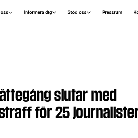
 oss
Informera dig
Stöd oss
Pressrum
K
rättegång slutar med
traff för 25 journaliste