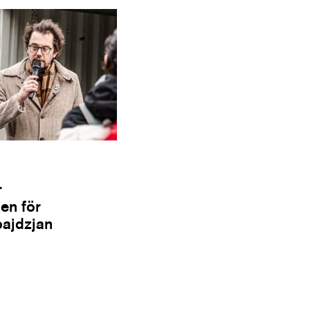
r
en för
bajdzjan