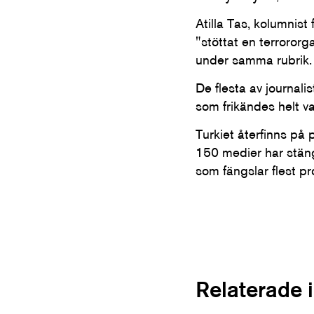
Atilla Tas, kolumnist
"stöttat en terrororg
under samma rubrik.
De flesta av journali
som frikändes helt v
Turkiet återfinns på 
150 medier har stäng
som fängslar flest pro
Relaterade 