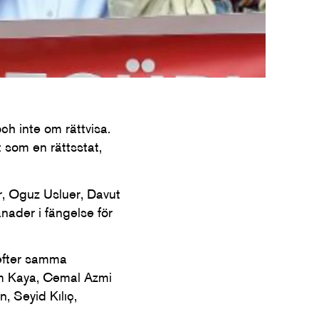
ch inte om rättvisa.
t som en rättsstat,
r, Oguz Usluer, Davut
nader i fängelse för
 efter samma
am Kaya, Cemal Azmi
, Seyid Kılıç,