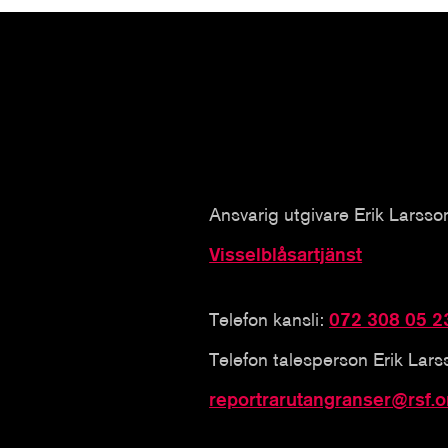
Ansvarig utgivare Erik Larsso
Visselblåsartjänst
Telefon kansli:
072 308 05 2
Telefon talesperson Erik Lar
reportrarutangranser@rsf.o