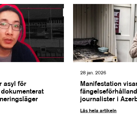
28 jan. 2026
 asyl för
Manifestation visa
m dokumenterat
fängelseförhålland
rneringsläger
journalister i Azer
Läs hela artikeln