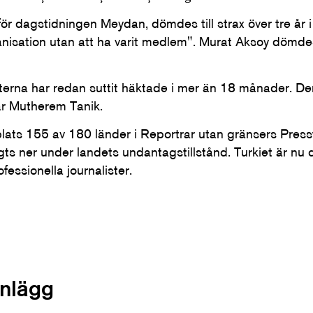
 för dagstidningen Meydan, dömdes till strax över tre år i
anisation utan att ha varit medlem". Murat Aksoy dömdes 
sterna har redan suttit häktade i mer än 18 månader. De
ar Mutherem Tanik.
plats 155 av 180 länder i Reportrar utan gränsers Press
ts ner under landets undantagstillstånd. Turkiet är nu d
fessionella journalister.
inlägg