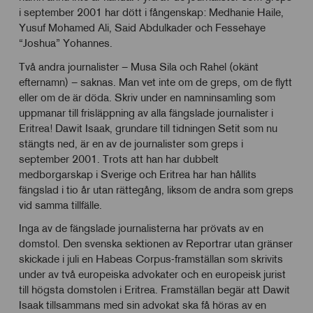
i september 2001 har dött i fångenskap: Medhanie Haile,
Yusuf Mohamed Ali, Said Abdulkader och Fessehaye
“Joshua” Yohannes.
Två andra journalister – Musa Sila och Rahel (okänt
efternamn) – saknas. Man vet inte om de greps, om de flytt
eller om de är döda. Skriv under en namninsamling som
uppmanar till frisläppning av alla fängslade journalister i
Eritrea! Dawit Isaak, grundare till tidningen Setit som nu
stängts ned, är en av de journalister som greps i
september 2001. Trots att han har dubbelt
medborgarskap i Sverige och Eritrea har han hållits
fängslad i tio år utan rättegång, liksom de andra som greps
vid samma tillfälle.
Inga av de fängslade journalisterna har prövats av en
domstol. Den svenska sektionen av Reportrar utan gränser
skickade i juli en Habeas Corpus-framställan som skrivits
under av två europeiska advokater och en europeisk jurist
till högsta domstolen i Eritrea. Framställan begär att Dawit
Isaak tillsammans med sin advokat ska få höras av en