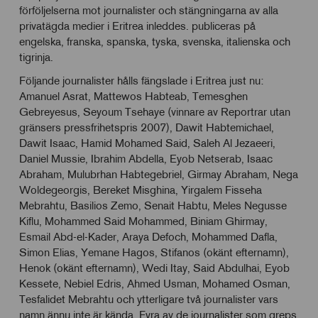
förföljelserna mot journalister och stängningarna av alla
privatägda medier i Eritrea inleddes. publiceras på
engelska, franska, spanska, tyska, svenska, italienska och
tigrinja.
Följande journalister hålls fängslade i Eritrea just nu:
Amanuel Asrat, Mattewos Habteab, Temesghen
Gebreyesus, Seyoum Tsehaye (vinnare av Reportrar utan
gränsers pressfrihetspris 2007), Dawit Habtemichael,
Dawit Isaac, Hamid Mohamed Said, Saleh Al Jezaeeri,
Daniel Mussie, Ibrahim Abdella, Eyob Netserab, Isaac
Abraham, Mulubrhan Habtegebriel, Girmay Abraham, Nega
Woldegeorgis, Bereket Misghina, Yirgalem Fisseha
Mebrahtu, Basilios Zemo, Senait Habtu, Meles Negusse
Kiflu, Mohammed Said Mohammed, Biniam Ghirmay,
Esmail Abd-el-Kader, Araya Defoch, Mohammed Dafla,
Simon Elias, Yemane Hagos, Stifanos (okänt efternamn),
Henok (okänt efternamn), Wedi Itay, Said Abdulhai, Eyob
Kessete, Nebiel Edris, Ahmed Usman, Mohamed Osman,
Tesfalidet Mebrahtu och ytterligare två journalister vars
namn ännu inte är kända. Fyra av de journalister som greps