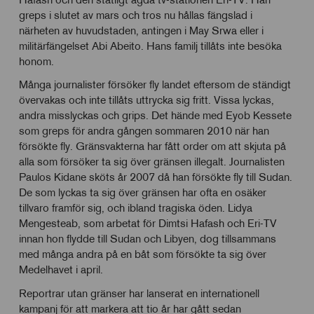
greps i slutet av mars och tros nu hållas fängslad i
närheten av huvudstaden, antingen i May Srwa eller i
militärfängelset Abi Abeito. Hans familj tillåts inte besöka
honom.
Många journalister försöker fly landet eftersom de ständigt
övervakas och inte tillåts uttrycka sig fritt. Vissa lyckas,
andra misslyckas och grips. Det hände med Eyob Kessete
som greps för andra gången sommaren 2010 när han
försökte fly. Gränsvakterna har fått order om att skjuta på
alla som försöker ta sig över gränsen illegalt. Journalisten
Paulos Kidane sköts år 2007 då han försökte fly till Sudan.
De som lyckas ta sig över gränsen har ofta en osäker
tillvaro framför sig, och ibland tragiska öden. Lidya
Mengesteab, som arbetat för Dimtsi Hafash och Eri-TV
innan hon flydde till Sudan och Libyen, dog tillsammans
med många andra på en båt som försökte ta sig över
Medelhavet i april.
Reportrar utan gränser har lanserat en internationell
kampanj för att markera att tio år har gått sedan