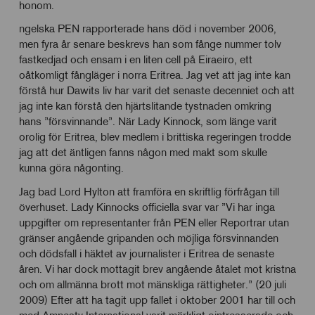
honom.
ngelska PEN rapporterade hans död i november 2006,
men fyra år senare beskrevs han som fånge nummer tolv
fastkedjad och ensam i en liten cell på Eiraeiro, ett
oåtkomligt fångläger i norra Eritrea. Jag vet att jag inte kan
förstå hur Dawits liv har varit det senaste decenniet och att
jag inte kan förstå den hjärtslitande tystnaden omkring
hans ”försvinnande”. När Lady Kinnock, som länge varit
orolig för Eritrea, blev medlem i brittiska regeringen trodde
jag att det äntligen fanns någon med makt som skulle
kunna göra någonting.
Jag bad Lord Hylton att framföra en skriftlig förfrågan till
överhuset. Lady Kinnocks officiella svar var ”Vi har inga
uppgifter om representanter från PEN eller Reportrar utan
gränser angående gripanden och möjliga försvinnanden
och dödsfall i häktet av journalister i Eritrea de senaste
åren. Vi har dock mottagit brev angående åtalet mot kristna
och om allmänna brott mot mänskliga rättigheter.” (20 juli
2009) Efter att ha tagit upp fallet i oktober 2001 har till och