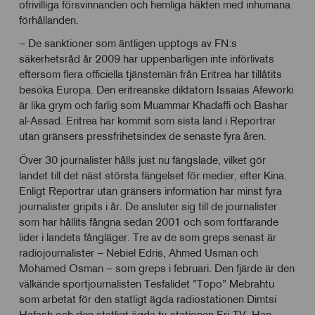
ofrivilliga försvinnanden och hemliga häkten med inhumana
förhållanden.
– De sanktioner som äntligen upptogs av FN:s
säkerhetsråd år 2009 har uppenbarligen inte införlivats
eftersom flera officiella tjänstemän från Eritrea har tillåtits
besöka Europa. Den eritreanske diktatorn Issaias Afeworki
är lika grym och farlig som Muammar Khadaffi och Bashar
al-Assad. Eritrea har kommit som sista land i Reportrar
utan gränsers pressfrihetsindex de senaste fyra åren.
Över 30 journalister hålls just nu fängslade, vilket gör
landet till det näst största fängelset för medier, efter Kina.
Enligt Reportrar utan gränsers information har minst fyra
journalister gripits i år. De ansluter sig till de journalister
som har hållits fångna sedan 2001 och som fortfarande
lider i landets fångläger. Tre av de som greps senast är
radiojournalister – Nebiel Edris, Ahmed Usman och
Mohamed Osman – som greps i februari. Den fjärde är den
välkände sportjournalisten Tesfalidet ”Topo” Mebrahtu
som arbetat för den statligt ägda radiostationen Dimtsi
Hafash och den statligt ägda tv-stationen Eri-TV. Han