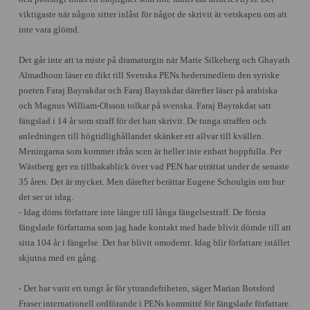
viktigaste när någon sitter inlåst för något de skrivit är vetskapen om att
inte vara glömd.
Det går inte att ta miste på dramaturgin när
Marie Silkeberg och Ghayath
Almadhoun läser en dikt till Svenska PENs hedersmedlem den syriske
poeten Faraj Bayrakdar och Faraj Bayrakdar därefter läser på arabiska
och Magnus William-Olsson tolkar på svenska. Faraj Bayrakdar satt
fängslad i 14 år som straff för det han skrivit. De tunga straffen och
anledningen till högtidlighållandet skänker ett allvar till kvällen.
Meningarna som kommer ifrån scen är heller inte enbart hoppfulla. Per
Wästberg ger en tillbakablick över vad PEN har uträttat under de senaste
35 åren. Det är mycket. Men därefter berättar Eugene Schoulgin om hur
det ser ut idag.
-
Idag döms författare inte längre till långa fängelsestraff. De första
fängslade författarna som jag hade kontakt med hade blivit dömde till att
sitta 104 år i fängelse. Det har blivit omodernt. Idag blir författare istället
skjutna med en gång.
-
Det har varit ett tungt år för yttrandefriheten, säger
Marian Botsford
Fraser internationell ordförande i PENs kommitté för fängslade författare.