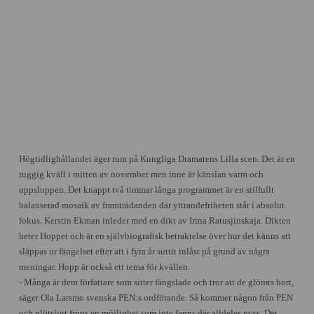
Högtidlighållandet äger rum på Kungliga Dramatens Lilla scen. Det är en
ruggig kväll i mitten av november men inne är känslan varm och
uppsluppen. Det knappt två timmar långa programmet är en stilfullt
balanserad mosaik av framträdanden där yttrandefriheten står i absolut
fokus.
Kerstin Ekman inleder med en dikt av Irina Ratusjinskaja. Dikten
heter Hoppet och är en självbiografisk betraktelse över hur det känns att
släppas ur fängelset efter att i fyra år suttit inlåst på grund av några
meningar. Hopp är också ett tema för kvällen.
-
Många är dem författare som sitter fängslade och tror att de glömts bort,
säger Ola Larsmo svenska PEN:s ordförande. Så kommer någon från PEN
och plötsligt finns en möjlighet som inte fanns där alldeles nyss. Det