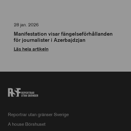
Cookies
för
personlig
anpassning
28 jan. 2026
Manifestation visar fängelseförhållanden
för journalister i Azerbajdzjan
Läs hela artikeln
Reportrar utan gränser Sverige
A house Börshuset