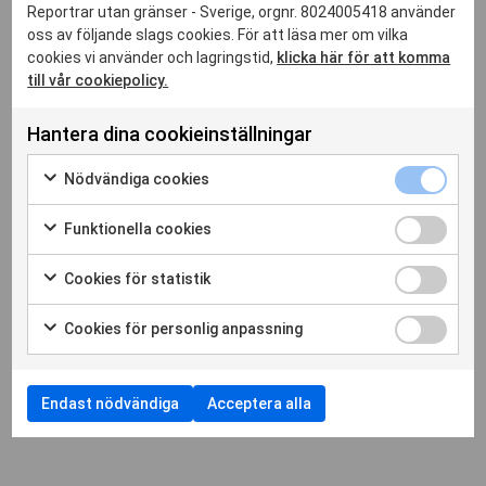
Reportrar utan gränser - Sverige, orgnr. 8024005418 använder
oss av följande slags cookies. För att läsa mer om vilka
cookies vi använder och lagringstid,
klicka här för att komma
till vår cookiepolicy.
Hantera dina cookieinställningar
Nödvänd
Nödvändiga cookies
cookies
29 jan. 2026
Markera
kryssrut
för
Funktion
RSF välkomnar asyl för journalist som
Funktionella cookies
att
cookies
Markera
dokumenterat uiguriska interneringsläger
samtycka
kryssrut
för
Cookies
Cookies för statistik
till
Läs hela artikeln
att
för
Markera
användning
samtycka
statistik
för
av
Cookies
Cookies för personlig anpassning
till
kryssrut
att
Nödvändiga
för
Markera
användning
samtycka
cookies
personli
för
av
till
anpassn
att
Funktionella
användning
Endast nödvändiga
Acceptera alla
kryssrut
samtycka
cookies
av
till
Cookies
användning
för
av
statistik