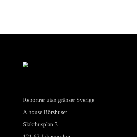
Reportrar utan gränser Sverige
A house Börshuset
Slakthusplan 3
121 62 Johanneshov