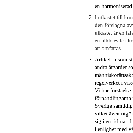
en harmoniserad 
I utkastet till ko
den förslagna a
utkastet är en t
en alldeles för 
att omfattas
Artikel15 som sti
andra åtgärder 
människorättsakt
regelverket i viss
Vi har förståels
förhandlingarna f
Sverige samtidigt 
vilket även utgo
sig i en tid när
i enlighet med va