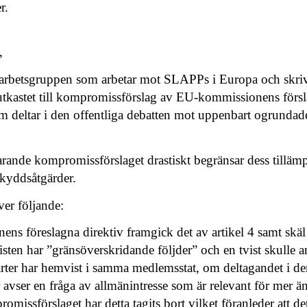
r.
,
arbetsgruppen som arbetar mot SLAPPs i Europa och skriver 
utkastet till kompromissförslag av EU-kommissionens försl
m deltar i den offentliga debatten mot uppenbart ogrundade 
evarande kompromissförslaget drastiskt begränsar dess tilla
kyddsåtgärder.
ver följande:
s föreslagna direktiv framgick det av artikel 4 samt skäl 2
isten har ”gränsöverskridande följder” och en tvist skulle a
arter har hemvist i samma medlemsstat, om deltagandet i de
r avser en fråga av allmänintresse som är relevant för mer a
romissförslaget har detta tagits bort vilket föranleder att det