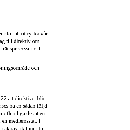
för att uttrycka vår
ag till direktiv om
rättsprocesser och
̈mpningsområde och
2 att direktivet blir
nses ha en sådan följd
n offentliga debatten
̈n en medlemsstat. I
 saknas riktlinjer för