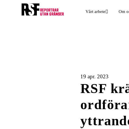
Vårt arbete
Om o
19 apr. 2023
RSF krä
ordföra
yttrand