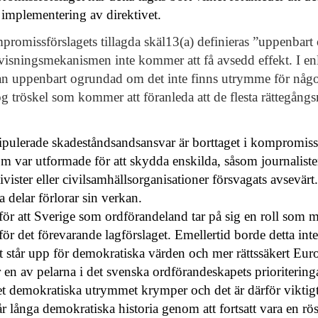
implementering av direktivet.
mpromissförslagets tillagda skäl13(a) definieras ”uppenbart 
vvisningsmekanismen inte kommer att få avsedd effekt. I e
alan uppenbart ogrundad om det inte finns utrymme för något 
hög tröskel som kommer att föranleda att de flesta rättega
pulerade skadeståndsandsansvar är borttaget i kompromissf
som var utformade för att skydda enskilda, såsom journalist
ivister eller civilsamhällsorganisationer försvagats avsevärt.
a delar förlorar sin verkan.
e för att Sverige som ordförandeland tar på sig en roll som 
ör det förevarande lagförslaget. Emellertid borde detta inte 
står upp för demokratiska värden och mer rättssäkert Euro
̈r en av pelarna i det svenska ordförandeskapets prioriterin
 det demokratiska utrymmet krymper och det är därför viktig
̊r långa demokratiska historia genom att fortsatt vara en ro