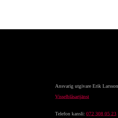
Ansvarig utgivare Erik Larsso
Visselblåsartjänst
Telefon kansli:
072 308 05 23