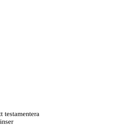
tt testamentera
ränser