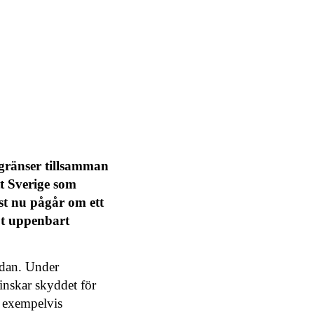
n gränser tillsamman
t Sverige som
st nu pågår om ett
ot uppenbart
edan. Under
inskar skyddet för
a exempelvis