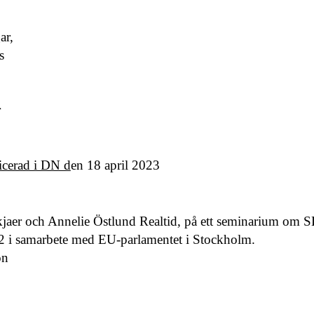
ar,
s
r
licerad i DN d
en 18 april 2023
lkjaer och Annelie Östlund Realtid, på ett seminarium 
22 i samarbete med EU-parlamentet i Stockholm.
on