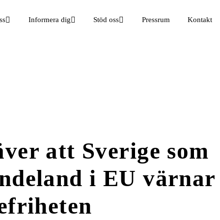
ss
Informera dig
Stöd oss
Pressrum
Kontakt
ver att Sverige som
ndeland i EU värnar
efriheten