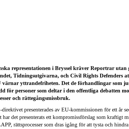
svenska representationen i Bryssel kräver Reportrar uta
det, Tidningsutgivarna, och Civil Rights Defenders at
 värnar yttrandefriheten. Det de förhandlingar som ju
dd för personer som deltar i den offentliga debatten m
esser och rättegångsmissbruk.
direktivet presenterades av EU-kommissionen för ett år s
t har det presenterats ett kompromissförslag som kraftigt m
APP, rättsprocesser som dras igång för att tysta och hindr