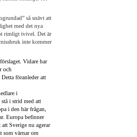
ogrundad” så snävt att
nlighet med det nya
rimligt tvivel. Det är
̊ngsmissbruk inte kommer
örslaget. Vidare har
er och
 Detta föranleder att
medlare i
stå i strid med att
pa i den här frågan,
gar. Europa befinner
t att Sverige nu agerar
̈st som värnar om