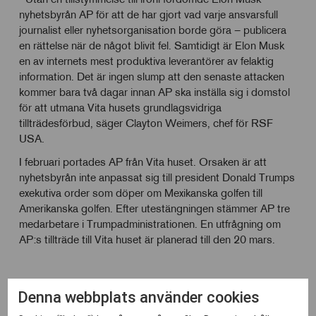
nyhetsbyrån AP för att de har gjort vad varje ansvarsfull
journalist eller nyhetsorganisation borde göra – publicera
en rättelse när de något blivit fel. Samtidigt är Elon Musk
en av internets mest produktiva leverantörer av felaktig
information. Det är ingen slump att den senaste attacken
kommer bara två dagar innan AP ska inställa sig i domstol
för att utmana Vita husets grundlagsvidriga
tillträdesförbud, säger Clayton Weimers, chef för RSF
USA.
I februari portades AP från Vita huset. Orsaken är att
nyhetsbyrån inte anpassat sig till president Donald Trumps
exekutiva order som döper om Mexikanska golfen till
Amerikanska golfen. Efter utestängningen stämmer AP tre
medarbetare i Trumpadministrationen. En utfrågning om
AP:s tillträde till Vita huset är planerad till den 20 mars.
Denna webbplats använder cookies