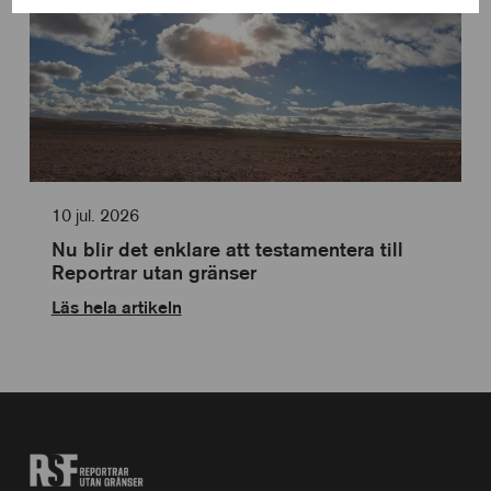
till
Cookies
användning
för
av
statistik
Cookies
för
personlig
anpassning
10 jul. 2026
Nu blir det enklare att testamentera till
Reportrar utan gränser
Läs hela artikeln