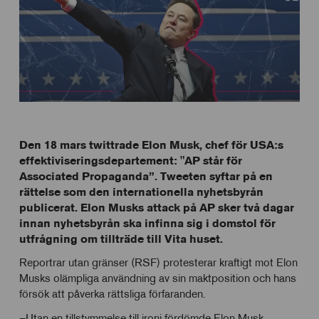
Den 18 mars twittrade Elon Musk, chef för USA:s
effektiviseringsdepartement: "AP står för
Associated Propaganda”. Tweeten syftar på en
rättelse som den internationella nyhetsbyrån
publicerat. Elon Musks attack på AP sker två dagar
innan nyhetsbyrån ska infinna sig i domstol för
utfrågning om tillträde till Vita huset.
Reportrar utan gränser (RSF) protesterar kraftigt mot Elon
Musks olämpliga användning av sin maktposition och hans
försök att påverka rättsliga förfaranden.
–Utan en tillstymmelse till ironi fördömde Elon Musk