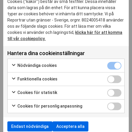
Cookies ("kakor") består av små textfiler. Dessa innehåller
Relaterade inlägg
data som lagras på din enhet. För att kunna placera vissa
typer av cookies behöver vi inhämta ditt samtycke. Vi på
Reportrar utan gränser - Sverige, orgnr. 8024005418 använder
oss av följande slags cookies. För att läsa mer om vilka
cookies vi använder och lagringstid,
klicka här för att komma
till vår cookiepolicy.
Hantera dina cookieinställningar
Nödvänd
Nödvändiga cookies
cookies
Markera
kryssrut
för
Funktion
Funktionella cookies
att
cookies
Markera
30 jul. 2026
samtycka
kryssrut
för
Cookies
Cookies för statistik
till
Månadskrönika juli: Orden någon annan
att
för
Markera
användning
samtycka
vill rista in i oss
statistik
för
av
Cookies
Cookies för personlig anpassning
till
kryssrut
att
Nödvändiga
för
Läs hela artikeln
Markera
användning
samtycka
cookies
personli
för
av
till
anpassn
att
Funktionella
användning
Endast nödvändiga
Acceptera alla
kryssrut
samtycka
cookies
av