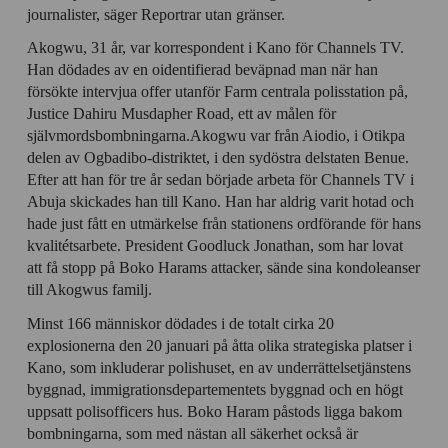
journalister, säger Reportrar utan gränser.
Akogwu, 31 år, var korrespondent i Kano för Channels TV.
Han dödades av en oidentifierad beväpnad man när han
försökte intervjua offer utanför Farm centrala polisstation på,
Justice Dahiru Musdapher Road, ett av målen för
självmordsbombningarna.Akogwu var från Aiodio, i Otikpa
delen av Ogbadibo-distriktet, i den sydöstra delstaten Benue.
Efter att han för tre år sedan började arbeta för Channels TV i
Abuja skickades han till Kano. Han har aldrig varit hotad och
hade just fått en utmärkelse från stationens ordförande för hans
kvalitétsarbete. President Goodluck Jonathan, som har lovat
att få stopp på Boko Harams attacker, sände sina kondoleanser
till Akogwus familj.
Minst 166 människor dödades i de totalt cirka 20
explosionerna den 20 januari på åtta olika strategiska platser i
Kano, som inkluderar polishuset, en av underrättelsetjänstens
byggnad, immigrationsdepartementets byggnad och en högt
uppsatt polisofficers hus. Boko Haram påstods ligga bakom
bombningarna, som med nästan all säkerhet också är