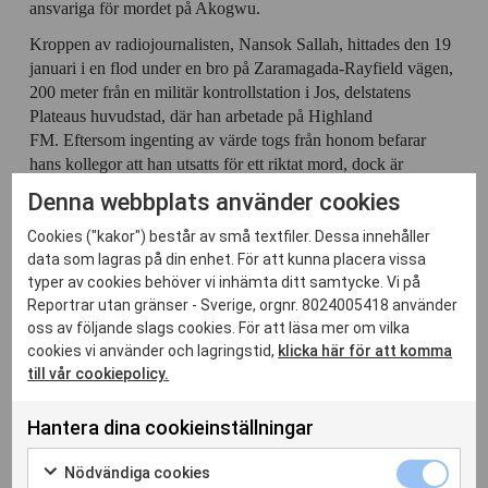
ansvariga för mordet på Akogwu.
Kroppen av radiojournalisten, Nansok Sallah, hittades den 19
januari i en flod under en bro på Zaramagada-Rayfield vägen,
200 meter från en militär kontrollstation i Jos, delstatens
Plateaus huvudstad, där han arbetade på Highland
FM. Eftersom ingenting av värde togs från honom befarar
hans kollegor att han utsatts för ett riktat mord, dock är
dödsorsaken och eventuella motiv fortfarande okänt. Sallah
Denna webbplats använder cookies
arbetade i Langtangs norra område i delstaten Plateau, för
Highland FM under tre år och var värd för programmet,
Cookies ("kakor") består av små textfiler. Dessa innehåller
data som lagras på din enhet. För att kunna placera vissa
Highland profil. Han hade inte fått några hot.
typer av cookies behöver vi inhämta ditt samtycke. Vi på
Reportrar utan gränser uppmanar myndigheterna att
Reportrar utan gränser - Sverige, orgnr. 8024005418 använder
genomföra en grundlig utredning och att göra sitt yttersta för
oss av följande slags cookies. För att läsa mer om vilka
att belysa Sallahs död.
cookies vi använder och lagringstid,
klicka här för att komma
till vår cookiepolicy.
Hantera dina cookieinställningar
Nödvänd
Nödvändiga cookies