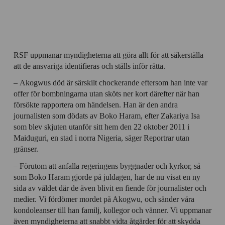
RSF uppmanar myndigheterna att göra allt för att säkerställa
att de ansvariga identifieras och ställs inför rätta.
– Akogwus död är särskilt chockerande eftersom han inte var
offer för bombningarna utan sköts ner kort därefter när han
försökte rapportera om händelsen. Han är den andra
journalisten som dödats av Boko Haram, efter Zakariya Isa
som blev skjuten utanför sitt hem den 22 oktober 2011 i
Maiduguri, en stad i norra Nigeria, säger Reportrar utan
gränser.
– Förutom att anfalla regeringens byggnader och kyrkor, så
som Boko Haram gjorde på juldagen, har de nu visat en ny
sida av våldet där de även blivit en fiende för journalister och
medier. Vi fördömer mordet på Akogwu, och sänder våra
kondoleanser till han familj, kollegor och vänner. Vi uppmanar
även myndigheterna att snabbt vidta åtgärder för att skydda