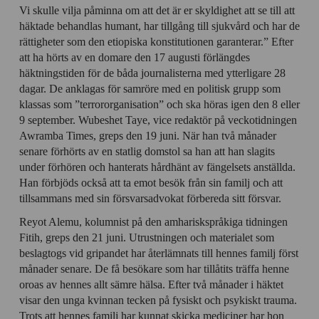
Vi skulle vilja påminna om att det är er skyldighet att se till att
häktade behandlas humant, har tillgång till sjukvård och har de
rättigheter som den etiopiska konstitutionen garanterar.” Efter
att ha hörts av en domare den 17 augusti förlängdes
häktningstiden för de båda journalisterna med ytterligare 28
dagar. De anklagas för samröre med en politisk grupp som
klassas som ”terrororganisation” och ska höras igen den 8 eller
9 september. Wubeshet Taye, vice redaktör på veckotidningen
Awramba Times, greps den 19 juni. När han två månader
senare förhörts av en statlig domstol sa han att han slagits
under förhören och hanterats hårdhänt av fängelsets anställda.
Han förbjöds också att ta emot besök från sin familj och att
tillsammans med sin försvarsadvokat förbereda sitt försvar.
Reyot Alemu, kolumnist på den amhariskspråkiga tidningen
Fitih, greps den 21 juni. Utrustningen och materialet som
beslagtogs vid gripandet har återlämnats till hennes familj först
månader senare. De få besökare som har tillåtits träffa henne
oroas av hennes allt sämre hälsa. Efter två månader i häktet
visar den unga kvinnan tecken på fysiskt och psykiskt trauma.
Trots att hennes familj har kunnat skicka mediciner har hon