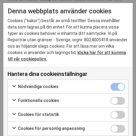
inte tillgång till den sjukvård hon behöver.
Denna webbplats använder cookies
Cookies ("kakor") består av små textfiler. Dessa innehåller
data som lagras på din enhet. För att kunna placera vissa
typer av cookies behöver vi inhämta ditt samtycke. Vi på
Reportrar utan gränser - Sverige, orgnr. 8024005418 använder
oss av följande slags cookies. För att läsa mer om vilka
Relaterade inlägg
cookies vi använder och lagringstid,
klicka här för att komma
till vår cookiepolicy.
Hantera dina cookieinställningar
Nödvändi
Nödvändiga cookies
cookies
Markera
kryssruta
för
Funktione
Funktionella cookies
att
cookies
Markera
samtycka
kryssruta
för
Cookies
Cookies för statistik
till
att
för
Markera
användning
samtycka
statistik
för
av
Cookies
29 jan. 2026
Cookies för personlig anpassning
till
kryssruta
att
Nödvändiga
för
Markera
användning