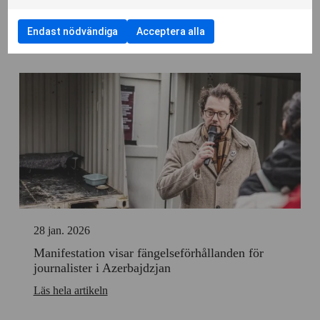
RSF välkomnar asyl för journalist som
samtycka
cookies
personlig
för
av
dokumenterat uiguriska interneringsläger
till
anpassnin
att
Funktionella
användning
Endast nödvändiga
Acceptera alla
kryssruta
samtycka
cookies
Läs hela artikeln
av
till
Cookies
användning
för
av
statistik
Cookies
för
personlig
anpassning
28 jan. 2026
Manifestation visar fängelseförhållanden för
journalister i Azerbajdzjan
Läs hela artikeln