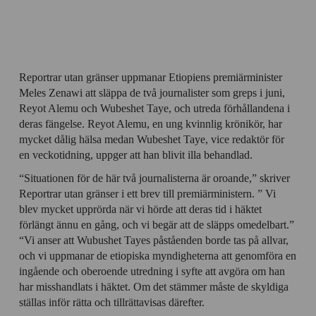
Reportrar utan gränser uppmanar Etiopiens premiärminister
Meles Zenawi att släppa de två journalister som greps i juni,
Reyot Alemu och Wubeshet Taye, och utreda förhållandena i
deras fängelse. Reyot Alemu, en ung kvinnlig krönikör, har
mycket dålig hälsa medan Wubeshet Taye, vice redaktör för
en veckotidning, uppger att han blivit illa behandlad.
“Situationen för de här två journalisterna är oroande,” skriver
Reportrar utan gränser i ett brev till premiärministern. ” Vi
blev mycket upprörda när vi hörde att deras tid i häktet
förlängt ännu en gång, och vi begär att de släpps omedelbart.”
“Vi anser att Wubushet Tayes påståenden borde tas på allvar,
och vi uppmanar de etiopiska myndigheterna att genomföra en
ingående och oberoende utredning i syfte att avgöra om han
har misshandlats i häktet. Om det stämmer måste de skyldiga
ställas inför rätta och tillrättavisas därefter.