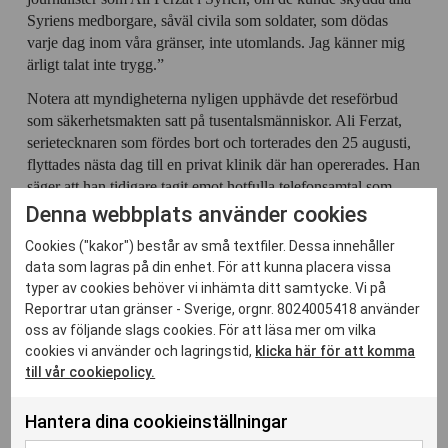
Syriens medborgare, såväl civila som soldater, som dödas
varje dag inom våra gränser, inte utomlands. Jag känner mig
ärligt talat inte trygg.”
Notera att myndigheterna nyligen upphävde det reseförbud
som säkerhetsmakten satt på tusentalsmänniskor. Ali Ferzat,
serietecknaren som fördes bort och torterades den 25 augusti,
flyttades nästa dag till en privat klinik där han opererades. Han
säger att han tidigare tagit emot hotfulla telefonsamtal som
varnade honom för att fortsätta kritisera regimen. En
Denna webbplats använder cookies
demonstration till stöd för Ali Ferzat organiserades utanför
Cookies ("kakor") består av små textfiler. Dessa innehåller
hans hem.
data som lagras på din enhet. För att kunna placera vissa
Reportrar utan gränser beklagar att den saudiska
typer av cookies behöver vi inhämta ditt samtycke. Vi på
mediegruppen MBC har lagt ner den arabiskspråkiga
Reportrar utan gränser - Sverige, orgnr. 8024005418 använder
versionen av det amerikanska tv-programmet ”You Deserve
oss av följande slags cookies. För att läsa mer om vilka
cookies vi använder och lagringstid,
klicka här för att komma
It” på grund av att programledaren Georges Kordahi öppet
till vår cookiepolicy.
uttryckte stöd för president Bashar Al-Assad.
Hantera dina cookieinställningar