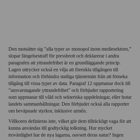
Den motsätter sig ”alla typer av monopol inom mediesektorn,”
slopar fängelsestraff för pressbrott och deklarerar i andra
paragrafen att yttrandefrihet är en grundläggande princip.
Lagen uttrycker också en vilja att förenkla tillgången till
information och förhindra statliga tjänstemän från att förneka
tillgång till vissa typer av data. Paragraf 12 uppmanar dock till
”ansvarstagande yttrandefrihet” och förbjuder rapportering
som uppmanar till våld och sekteriska uppdelningar, eller hotar
landets sammanhållningar. Den förbjuder också alla rapporter
om beväpnade styrkor, inklusive armén.
Villkoren definieras inte, vilket gör dem tillräckligt vaga för att
kunna användas till godtycklig tolkning. Hur mycket
trovärdighet har de nya lagarna, oavsett deras natur? Ingen