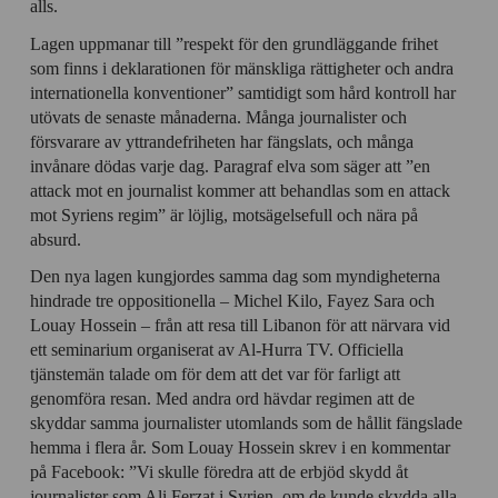
alls.
Lagen uppmanar till ”respekt för den grundläggande frihet
som finns i deklarationen för mänskliga rättigheter och andra
internationella konventioner” samtidigt som hård kontroll har
utövats de senaste månaderna. Många journalister och
försvarare av yttrandefriheten har fängslats, och många
invånare dödas varje dag. Paragraf elva som säger att ”en
attack mot en journalist kommer att behandlas som en attack
mot Syriens regim” är löjlig, motsägelsefull och nära på
absurd.
Den nya lagen kungjordes samma dag som myndigheterna
hindrade tre oppositionella – Michel Kilo, Fayez Sara och
Louay Hossein – från att resa till Libanon för att närvara vid
ett seminarium organiserat av Al-Hurra TV. Officiella
tjänstemän talade om för dem att det var för farligt att
genomföra resan. Med andra ord hävdar regimen att de
skyddar samma journalister utomlands som de hållit fängslade
hemma i flera år. Som Louay Hossein skrev i en kommentar
på Facebook: ”Vi skulle föredra att de erbjöd skydd åt
journalister som Ali Ferzat i Syrien, om de kunde skydda alla