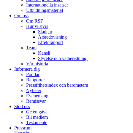
Internationella insatser
Utbildningsmaterial
Om oss
Om RSF
Hur vi styrs
Stadgar
Årsredovisning
Effektrapport
Team
Kansli
Styrelse och valberedning
Vår historia
Informera dig
Poddar
Rapporter
Pressfrihetsindex och barometern
Nyheter
Evenemang
Remissvar
Stöd oss
Ge en gåva
Bli medlem
Testamente
Pressrum