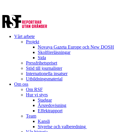
Vårt arbete
Projekt
Novaya Gazeta Europe och New DOSH
Skolföreläsningar
Sida
Pressfrihetspriset
Stöd till journalister
Internationella insatser
Utbildningsmaterial
Om oss
Om RSF
Hur vi styrs
Stadgar
Årsredovisning
Effektrapport
Team
Kansli
Styrelse och valberedning
Vår historia