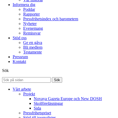
Informera dig
Poddar
Rapporter
Pressfrihetsindex och barometern
Nyheter
Evenemang
Remissvar
Stöd oss
Ge en gåva
Bli medlem
Testamente
Pressrum
Kontakt
Sök
Sök
Vårt arbete
Projekt
Novaya Gazeta Europe och New DOSH
Skolföreläsningar
Sida
Pressfrihetspriset
Stöd till journalister