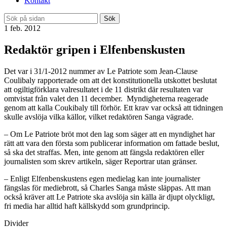
Kontakt
Sök
1 feb. 2012
Redaktör gripen i Elfenbenskusten
Det var i 31/1-2012 nummer av Le Patriote som Jean-Clause
Coulibaly rapporterade om att det konstitutionella utskottet beslutat
att ogiltigförklara valresultatet i de 11 distrikt där resultaten var
omtvistat från valet den 11 december. Myndigheterna reagerade
genom att kalla Coukibaly till förhör. Ett krav var också att tidningen
skulle avslöja vilka källor, vilket redaktören Sanga vägrade.
– Om Le Patriote bröt mot den lag som säger att en myndighet har
rätt att vara den första som publicerar information om fattade beslut,
så ska det straffas. Men, inte genom att fängsla redaktören eller
journalisten som skrev artikeln, säger Reportrar utan gränser.
– Enligt Elfenbenskustens egen medielag kan inte journalister
fängslas för mediebrott, så Charles Sanga måste släppas. Att man
också kräver att Le Patriote ska avslöja sin källa är djupt olyckligt,
fri media har alltid haft källskydd som grundprincip.
Divider