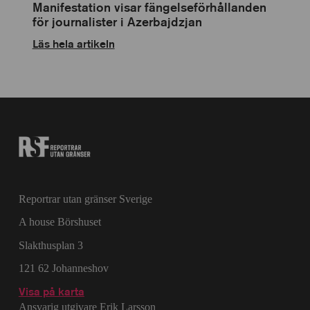
Manifestation visar fängelseförhållanden
för journalister i Azerbajdzjan
Läs hela artikeln
Reportrar utan gränser Sverige
A house Börshuset
Slakthusplan 3
121 62 Johanneshov
Visa på karta
Ansvarig utgivare Erik Larsson