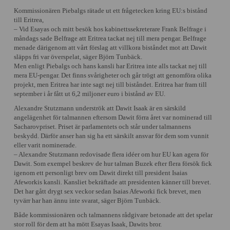
Kommissionären Piebalgs rätade ut ett frågetecken kring EU:s bistånd
till Eritrea,
– Vid Esayas och mitt besök hos kabinettssekreterare Frank Belfrage i
måndags sade Belfrage att Eritrea tackat nej till mera pengar. Belfrage
menade därigenom att vårt förslag att villkora biståndet mot att Dawit
släpps fri var överspelat, säger Björn Tunbäck.
Men enligt Piebalgs och hans kansli har Eritrea inte alls tackat nej till
mera EU-pengar. Det finns svårigheter och går trögt att genomföra olika
projekt, men Eritrea har inte sagt nej till biståndet. Eritrea har fram till
september i år fått ut 6,2 miljoner euro i bistånd av EU.
Alexandre Stutzmann underströk att Dawit Isaak är en särskild
angelägenhet för talmannen eftersom Dawit förra året var nominerad till
Sacharovpriset. Priset är parlamentets och står under talmannens
beskydd. Därför anser han sig ha ett särskilt ansvar för dem som vunnit
eller varit nominerade.
– Alexandre Stutzmann redovisade flera idéer om hur EU kan agera för
Dawit. Som exempel beskrev de hur talman Buzek efter flera försök fick
igenom ett personligt brev om Dawit direkt till president Isaias
Afeworkis kansli. Kansliet bekräftade att presidenten känner till brevet.
Det har gått drygt sex veckor sedan Isaias Afeworki fick brevet, men
tyvärr har han ännu inte svarat, säger Björn Tunbäck.
Både kommissionären och talmannens rådgivare betonade att det spelar
stor roll för dem att ha mött Esayas Isaak, Dawits bror.