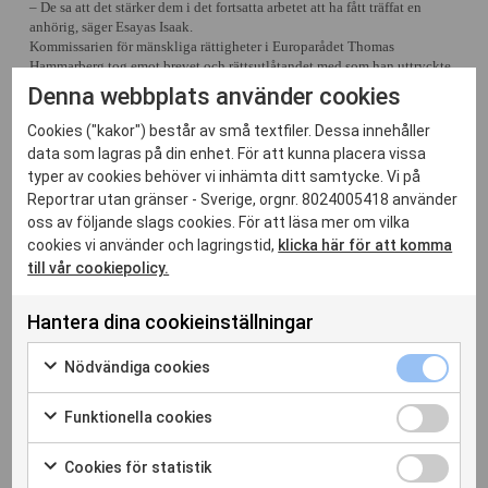
– De sa att det stärker dem i det fortsatta arbetet att ha fått träffat en
anhörig, säger Esayas Isaak.
Kommissarien för mänskliga rättigheter i Europarådet Thomas
Hammarberg tog emot brevet och rättsutlåtandet med som han uttryckte
det ”enorm sympati”.
Denna webbplats använder cookies
– Han funderar på vilka sätt situationen kan lösas och hur han med sina
kontakter kan hjälpa till för att få Dawit fri, säger Esayas Isaak.
Cookies ("kakor") består av små textfiler. Dessa innehåller
data som lagras på din enhet. För att kunna placera vissa
typer av cookies behöver vi inhämta ditt samtycke. Vi på
Reportrar utan gränser - Sverige, orgnr. 8024005418 använder
oss av följande slags cookies. För att läsa mer om vilka
cookies vi använder och lagringstid,
klicka här för att komma
till vår cookiepolicy.
Relaterade inlägg
Hantera dina cookieinställningar
Nödvänd
Nödvändiga cookies
cookies
Markera
kryssrut
för
Funktion
Funktionella cookies
att
cookies
Markera
samtycka
kryssrut
för
Cookies
Cookies för statistik
till
att
för