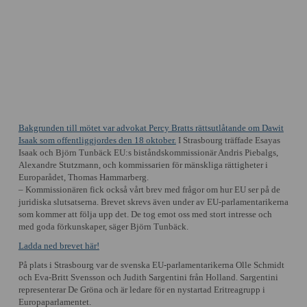
Bakgrunden till mötet var advokat Percy Bratts rättsutlåtande om Dawit
Isaak som offentliggjordes den 18 oktober.
I Strasbourg träffade Esayas
Isaak och Björn Tunbäck EU:s biståndskommissionär Andris Piebalgs,
Alexandre Stutzmann, och kommissarien för mänskliga rättigheter i
Europarådet, Thomas Hammarberg.
– Kommissionären fick också vårt brev med frågor om hur EU ser på de
juridiska slutsatserna. Brevet skrevs även under av EU-parlamentarikerna
som kommer att följa upp det. De tog emot oss med stort intresse och
med goda förkunskaper, säger Björn Tunbäck.
Ladda ned brevet här!
På plats i Strasbourg var de svenska EU-parlamentarikerna Olle Schmidt
och Eva-Britt Svensson och Judith Sargentini från Holland. Sargentini
representerar De Gröna och är ledare för en nystartad Eritreagrupp i
Europaparlamentet.