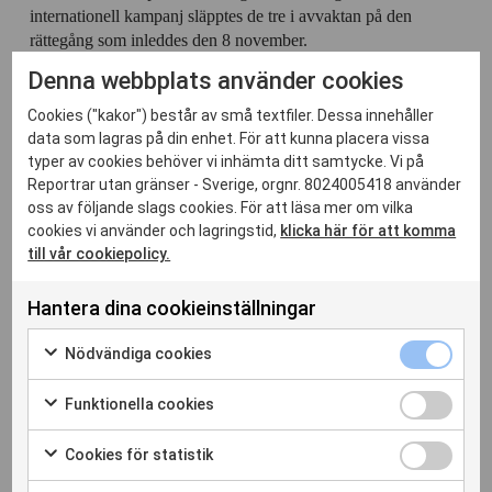
internationell kampanj släpptes de tre i avvaktan på den
rättegång som inleddes den 8 november.
Denna webbplats använder cookies
Turkiet återfinns på plats 151 av 180 länder i Reportrar utan
gränsers årliga pressfrihetsindex.
Cookies ("kakor") består av små textfiler. Dessa innehåller
data som lagras på din enhet. För att kunna placera vissa
typer av cookies behöver vi inhämta ditt samtycke. Vi på
Reportrar utan gränser - Sverige, orgnr. 8024005418 använder
oss av följande slags cookies. För att läsa mer om vilka
cookies vi använder och lagringstid,
klicka här för att komma
Relaterade inlägg
till vår cookiepolicy.
Hantera dina cookieinställningar
Nödvändi
Nödvändiga cookies
cookies
Markera
kryssruta
för
Funktione
Funktionella cookies
att
cookies
Markera
samtycka
kryssruta
för
Cookies
Cookies för statistik
till
att
för
Markera
användning
samtycka