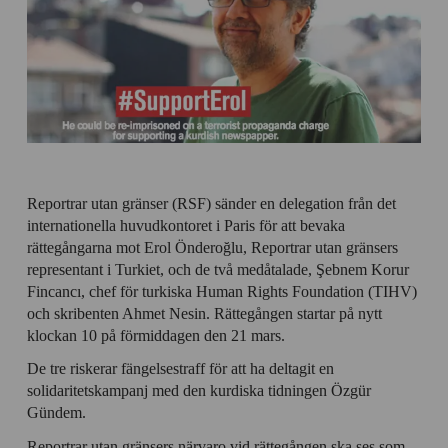
Reportrar utan gränser (RSF) sänder en delegation från det
internationella huvudkontoret i Paris för att bevaka
rättegångarna mot Erol Önderoğlu, Reportrar utan gränsers
representant i Turkiet, och de två medåtalade, Şebnem Korur
Fincancı, chef för turkiska Human Rights Foundation (TIHV)
och skribenten Ahmet Nesin. Rättegången startar på nytt
klockan 10 på förmiddagen den 21 mars.
De tre riskerar fängelsestraff för att ha deltagit en
solidaritetskampanj med den kurdiska tidningen Özgür
Gündem.
Reportrar utan gränsers närvaro vid rättegången ska ses som