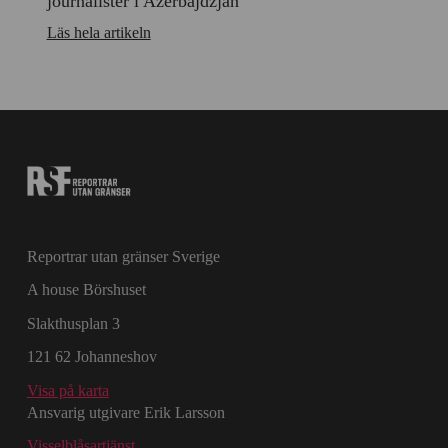
journalister i Azerbajdzjan
Läs hela artikeln
Reportrar utan gränser Sverige
A house Börshuset
Slakthusplan 3
121 62 Johanneshov
Visa på karta
Ansvarig utgivare Erik Larsson
Visselblåsartjänst