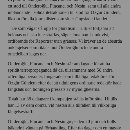
ett stöd till Önderoğlu, Fincancı och Nesin, samt till alla andra
inblandande i solidaritetsaktionen till stöd för Özgür Gündem,
liksom för alla journalister som sitter fängslade i landet.
– De som vågat stå upp för pluralism i Turkiet förtjänar att
belönas och ska inte straffas, säger Jonathan Lundqvist,
ordförande för Reportrar utan gränser. Vi kräver att de absurda
anklagelser som riktats mot Önderoğlu och de andra
omedelbart läggs ner.
Önderoğlu, Fincancı och Nesin står anklagade för att ha
spridit terrorpropaganda då de, tillsammans med 56 andra
offentliga personer, fungerade som tillfälliga redaktörer för
Özgür Gündem efter det att tidningens ordinarie redaktör hade
fängslats och tidningen pressats av myndigheterna.
Totalt har 38 deltagare i kampanjen ställts inför rätta. Hittills
har 13 av dem dömts, vid nästan alla tillfällen till villkorliga
fängelsestraff.
Önderoğlu, Fincancı och Nesin greps den 20 juni och hölls
häktade i väntan på förhandling. Efter tio dagar och en massiv