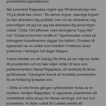
pressfrihetsorganisationen.
När president Rajapaksa ringde upp Wickrematunge den
19 juli skrek han i luren: ”Du skriver lögner, skamliga lögner!
Du kan attackera mig politiskt, men om du attackerar mig
personligen vet jag hur jag ska attackera dig personligen
också.” Cirka 100 affischer med meningarna “Ljug inte!”
och “Gudarna kommer straffa er” tapetserades också på
tidningens huvudkvarters väggar (se bilden). Orsaken till
agerandet var en artikel som redaktör Frederica Jansz
publicerat i tidningen två dagar tidigare.
Texten handlar om ett bidrag från Kina på nio miljoner dollar
till presidenten och en halv miljon dollar till hans son,
parlamentarikern Namal Rajapaksa, att använda till deras
gottfinnande. Tidningens försök att kontakta presidenten
för en förklaring lyckades inte.
– Detta är inte första gången nyhetsmedier hotas av en
medlem i familjen Rajapaksa. Vi uppmanar presidenten att
omedelbart sätta stopp för dessa varningar och hot mot
journalister. Vi råder också Sri Lankas medier att