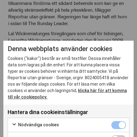
tillsammans fördöma ett sådant beteende som kan ge en
allvarlig skrämseleffekt på hela yrkeskåren, tillägger
Reportrar utan gränser. Regeringen har länge haft ett horn
i sidan till The Sunday Leader.
Lal Wickrematunges föregångare som chef för tidningen,
Lasantha Wickrematunge, mördades den 8 januari 2009.
Mordet utreddes aldrig ordentligt och förövaren hittades
Denna webbplats använder cookies
inte, ett klart tecken på illviljan från myndigheternas sida.
Cookies ("kakor") består av små textfiler. Dessa innehåller
Reportrar utan gränser ber dem återigen om en grundlig
data som lagras på din enhet. För att kunna placera vissa
utredning. Lal Wickrematunge tog över tidningens
typer av cookies behöver vi inhämta ditt samtycke. Vi på
chefsposition efter sin brors död. Nu har han själv blivit en
Reportrar utan gränser - Sverige, orgnr. 8024005418 använder
måltavla för skrämselförsök.
oss av följande slags cookies. För att läsa mer om vilka
cookies vi använder och lagringstid,
klicka här för att komma
till vår cookiepolicy.
Hantera dina cookieinställningar
Relaterade inlägg
Nödvänd
Nödvändiga cookies
cookies
Markera
kryssrut
för