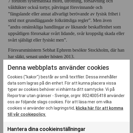
7 förutom systematiska mord, utrotning, förslavning och
våldtäkter också tortyr, påtvingat försvinnande och
”fängslande eller annat allvarligt berövande av fysisk frihet i
strid mot grundläggande folkrättsliga regler”. Men även
”andra omänskliga handlingar av liknande beskaffenhet som
uppsåtligen förorsakar svårt lidande, svår kroppslig skada eller
svårt själsligt eller fysiskt men”.
Försvarsministern Sebhat Ephrem besökte Stockholm, där han
har släkt, senast under hösten 2013.
Denna webbplats använder cookies
Juristerna Jesús Alcalá, Percy Bratt och Prisca Orsonneau
(Reportrar utan gränsers juridiska samordnare i Paris) driver
Cookies ("kakor") består av små textfiler. Dessa innehåller
tillsammans Dawit Isaaks sak inför Afrikanska kommissionen,
data som lagras på din enhet. För att kunna placera vissa
ett organ som övervakar att den afrikanska
typer av cookies behöver vi inhämta ditt samtycke. Vi på
människorättsstadgan följs. I samband med den processen har
Reportrar utan gränser - Sverige, orgnr. 8024005418 använder
svenska Reportrar utan gränser uppnått observatörsstatus i
oss av följande slags cookies. För att läsa mer om vilka
Kommissionen.
cookies vi använder och lagringstid,
klicka här för att komma
￼￼￼￼￼￼￼￼￼￼￼￼￼￼￼￼￼￼￼￼￼￼￼￼
till vår cookiepolicy.
￼￼￼￼￼￼￼￼￼￼￼￼￼￼
Hantera dina cookieinställningar