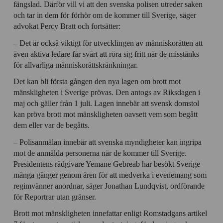
fängslad. Därför vill vi att den svenska polisen utreder saken
och tar in dem för förhör om de kommer till Sverige, säger
advokat Percy Bratt och fortsätter:
– Det är också viktigt för utvecklingen av människorätten att
även aktiva ledare får svårt att röra sig fritt när de misstänks
för allvarliga människorättskränkningar.
Det kan bli första gången den nya lagen om brott mot
mänskligheten i Sverige prövas. Den antogs av Riksdagen i
maj och gäller från 1 juli. Lagen innebär att svensk domstol
kan pröva brott mot mänskligheten oavsett vem som begått
dem eller var de begåtts.
– Polisanmälan innebär att svenska myndigheter kan ingripa
mot de anmälda personerna när de kommer till Sverige.
Presidentens rådgivare Yemane Gebreab har besökt Sverige
många gånger genom åren för att medverka i evenemang som
regimvänner anordnar, säger Jonathan Lundqvist, ordförande
för Reportrar utan gränser.
Brott mot mänskligheten innefattar enligt Romstadgans artikel