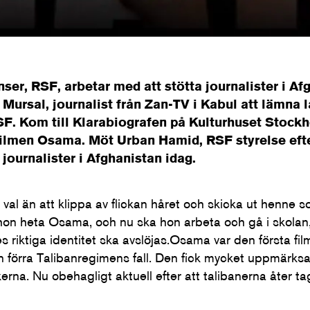
ser, RSF, arbetar med att stötta journalister i Afg
Mursal, journalist från Zan-TV i Kabul att lämna l
SF. Kom till Klarabiografen på Kulturhuset Stock
ilmen Osama. Möt Urban Hamid, RSF styrelse efte
journalister i Afghanistan idag.
 val än att klippa av flickan håret och skicka ut henne s
hon heta Osama, och nu ska hon arbeta och gå i skolan,
 riktiga identitet ska avslöjas.Osama var den första fi
n förra Talibanregimens fall. Den fick mycket uppmärksa
kerna. Nu obehagligt aktuell efter att talibanerna åter ta