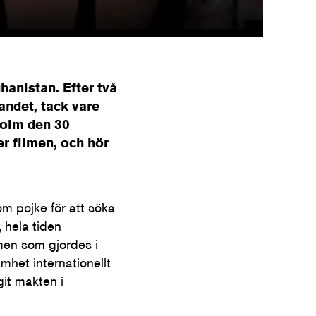
hanistan. Efter två
andet, tack vare
holm den 30
r filmen, och hör
om pojke för att söka
 hela tiden
lmen som gjordes i
mhet internationellt
git makten i