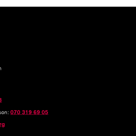
n
3
sson:
070 319 69 05
rg