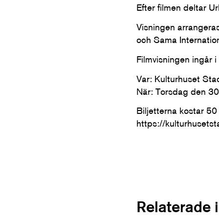
Efter filmen deltar U
Visningen arrangera
och Sama Internationa
Filmvisningen ingår 
Var: Kulturhuset Sta
När: Torsdag den 3
Biljetterna kostar 5
https://kulturhusets
Relaterade 