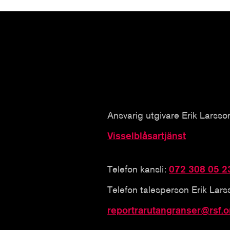
Ansvarig utgivare Erik Larsso
Visselblåsartjänst
Telefon kansli:
072 308 05 2
Telefon talesperson Erik Lar
reportrarutangranser@rsf.o