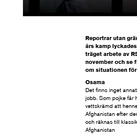
Reportrar utan grän
års kamp lyckades 
träget arbete av R
november och se f
om situationen för 
Osama
Det finns inget annat
jobb. Som pojke får 
vettskrämd att hennes
Afghanistan efter de
och räknas till klassi
Afghanistan