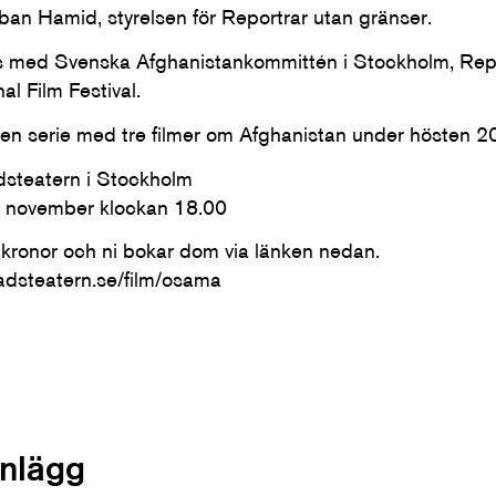
rban Hamid, styrelsen för Reportrar utan gränser.
s med Svenska Afghanistankommittén i Stockholm, Repo
l Film Festival.
i en serie med tre filmer om Afghanistan under hösten 2
dsteatern i Stockholm
0 november klockan 18.00
0 kronor och ni bokar dom via länken nedan.
tadsteatern.se/film/osama
inlägg