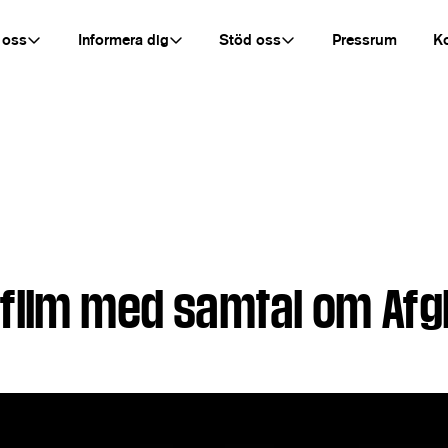
 oss
Informera dig
Stöd oss
Pressrum
K
film med samtal om Afg