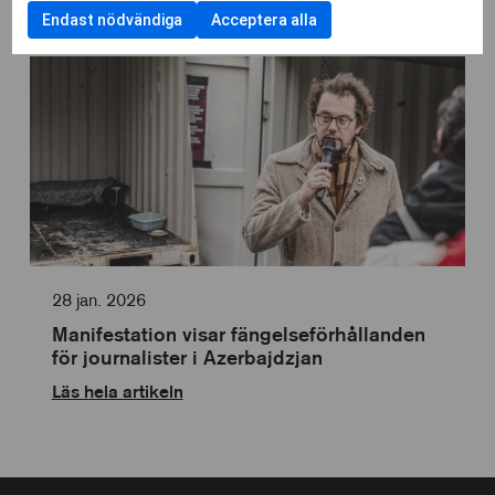
anpassn
Läs hela artikeln
att
Funktionella
användning
Endast nödvändiga
Acceptera alla
kryssrut
samtycka
cookies
av
till
Cookies
användning
för
av
statistik
Cookies
för
personlig
anpassning
28 jan. 2026
Manifestation visar fängelseförhållanden
för journalister i Azerbajdzjan
Läs hela artikeln