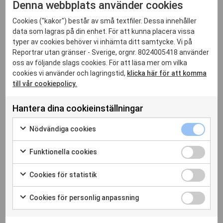
Denna webbplats använder cookies
Cookies ("kakor") består av små textfiler. Dessa innehåller
data som lagras på din enhet. För att kunna placera vissa
typer av cookies behöver vi inhämta ditt samtycke. Vi på
Relaterade inlägg
Reportrar utan gränser - Sverige, orgnr. 8024005418 använder
oss av följande slags cookies. För att läsa mer om vilka
cookies vi använder och lagringstid,
klicka här för att komma
till vår cookiepolicy.
Hantera dina cookieinställningar
Nödvänd
Nödvändiga cookies
cookies
Markera
kryssrut
för
Funktion
Funktionella cookies
att
cookies
Markera
samtycka
kryssrut
för
Cookies
Cookies för statistik
till
att
för
29 jan. 2026
Markera
användning
samtycka
statistik
för
av
Cookies
RSF välkomnar asyl för journalist som
Cookies för personlig anpassning
till
kryssrut
att
Nödvändiga
för
Markera
dokumenterat uiguriska interneringsläger
användning
samtycka
cookies
personli
för
av
till