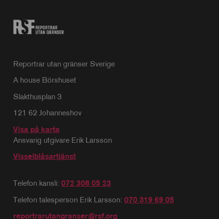
Reportrar utan gränser Sverige
A house Börshuset
Slakthusplan 3
121 62 Johanneshov
Visa på karta
Ansvarig utgivare Erik Larsson
Visselblåsartjänst
Telefon kansli:
072 308 05 23
Telefon talesperson Erik Larsson:
070 319 69 05
reportrarutangranser@rsf.org