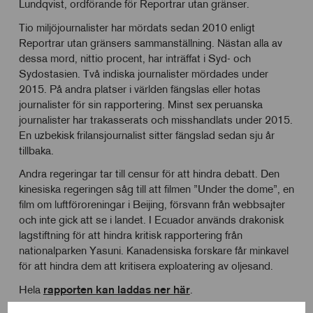
Lundqvist, ordförande för Reportrar utan gränser.
Tio miljöjournalister har mördats sedan 2010 enligt
Reportrar utan gränsers sammanställning. Nästan alla av
dessa mord, nittio procent, har inträffat i Syd- och
Sydostasien. Två indiska journalister mördades under
2015. På andra platser i världen fängslas eller hotas
journalister för sin rapportering. Minst sex peruanska
journalister har trakasserats och misshandlats under 2015.
En uzbekisk frilansjournalist sitter fängslad sedan sju år
tillbaka.
Andra regeringar tar till censur för att hindra debatt. Den
kinesiska regeringen såg till att filmen ”Under the dome”, en
film om luftföroreningar i Beijing, försvann från webbsajter
och inte gick att se i landet. I Ecuador används drakonisk
lagstiftning för att hindra kritisk rapportering från
nationalparken Yasuni. Kanadensiska forskare får minkavel
för att hindra dem att kritisera exploatering av oljesand.
Hela
rapporten kan laddas ner här
.