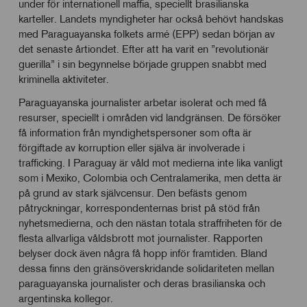
under för internationell maffia, speciellt brasilianska
karteller. Landets myndigheter har också behövt handskas
med Paraguayanska folkets armé (EPP) sedan början av
det senaste årtiondet. Efter att ha varit en ”revolutionär
guerilla” i sin begynnelse började gruppen snabbt med
kriminella aktiviteter.
Paraguayanska journalister arbetar isolerat och med få
resurser, speciellt i områden vid landgränsen. De försöker
få information från myndighetspersoner som ofta är
förgiftade av korruption eller själva är involverade i
trafficking. I Paraguay är våld mot medierna inte lika vanligt
som i Mexiko, Colombia och Centralamerika, men detta är
på grund av stark självcensur. Den befästs genom
påtryckningar, korrespondenternas brist på stöd från
nyhetsmedierna, och den nästan totala straffriheten för de
flesta allvarliga våldsbrott mot journalister. Rapporten
belyser dock även några få hopp inför framtiden. Bland
dessa finns den gränsöverskridande solidariteten mellan
paraguayanska journalister och deras brasilianska och
argentinska kollegor.