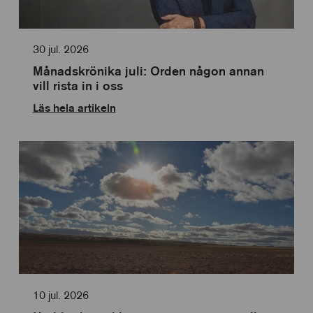
anpassning
30 jul. 2026
Månadskrönika juli: Orden någon annan
vill rista in i oss
Läs hela artikeln
10 jul. 2026