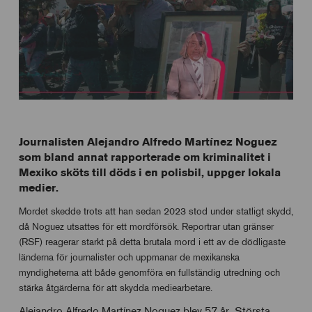
Journalisten Alejandro Alfredo Martínez Noguez
som bland annat rapporterade om kriminalitet i
Mexiko sköts till döds i en polisbil, uppger lokala
medier.
Mordet skedde trots att han sedan 2023 stod under statligt skydd,
då Noguez utsattes för ett mordförsök.
Reportrar utan gränser
(RSF) reagerar starkt på detta brutala mord i ett av de dödligaste
länderna för journalister och uppmanar de mexikanska
myndighetern
a att både genomföra en fullständig utredning och
stärka åtgärderna för att skydda mediearbetare.
Alejandro Alfredo Martínez Noguez blev 57 år. Största