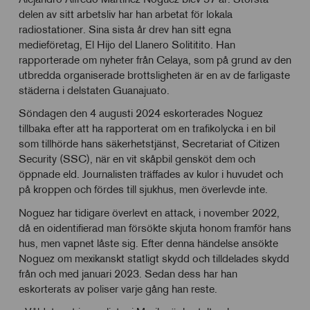
delen av sitt arbetsliv har han arbetat för lokala
radiostationer. Sina sista år drev han sitt egna
medieföretag, El Hijo del Llanero Solititito. Han
rapporterade om nyheter från Celaya, som på grund av den
utbredda organiserade brottsligheten är en av de farligaste
städerna i delstaten Guanajuato.
Söndagen den 4 augusti 2024 eskorterades Noguez
tillbaka efter att ha rapporterat om en trafikolycka i en bil
som tillhörde hans säkerhetstjänst, Secretariat of Citizen
Security (SSC), när en vit skåpbil gensköt dem och
öppnade eld. Journalisten träffades av kulor i huvudet och
på kroppen och fördes till sjukhus, men överlevde inte.
Noguez har tidigare överlevt en attack, i november 2022,
då en oidentifierad man försökte skjuta honom framför hans
hus, men vapnet låste sig. Efter denna händelse ansökte
Noguez om mexikanskt statligt skydd och tilldelades skydd
från och med januari 2023. Sedan dess har han
eskorterats av poliser varje gång han reste.