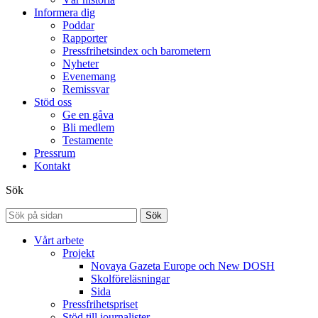
Informera dig
Poddar
Rapporter
Pressfrihetsindex och barometern
Nyheter
Evenemang
Remissvar
Stöd oss
Ge en gåva
Bli medlem
Testamente
Pressrum
Kontakt
Sök
Sök
Vårt arbete
Projekt
Novaya Gazeta Europe och New DOSH
Skolföreläsningar
Sida
Pressfrihetspriset
Stöd till journalister