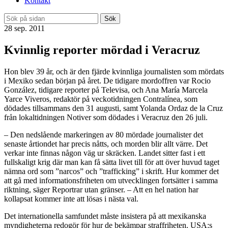
Kontakt
Sök
28 sep. 2011
Kvinnlig reporter mördad i Veracruz
Hon blev 39 år, och är den fjärde kvinnliga journalisten som mördats
i Mexiko sedan början på året. De tidigare mordoffren var Rocio
González, tidigare reporter på Televisa, och Ana María Marcela
Yarce Viveros, redaktör på veckotidningen Contralínea, som
dödades tillsammans den 31 augusti, samt Yolanda Ordaz de la Cruz
från lokaltidningen Notiver som dödades i Veracruz den 26 juli.
– Den nedslående markeringen av 80 mördade journalister det
senaste årtiondet har precis nåtts, och morden blir allt värre. Det
verkar inte finnas någon väg ur skräcken. Landet sitter fast i ett
fullskaligt krig där man kan få sätta livet till för att över huvud taget
nämna ord som ”narcos” och ”trafficking” i skrift. Hur kommer det
att gå med informationsfriheten om utvecklingen fortsätter i samma
riktning, säger Reportrar utan gränser. – Att en hel nation har
kollapsat kommer inte att lösas i nästa val.
Det internationella samfundet måste insistera på att mexikanska
myndigheterna redogör för hur de bekämpar straffriheten. USA:s