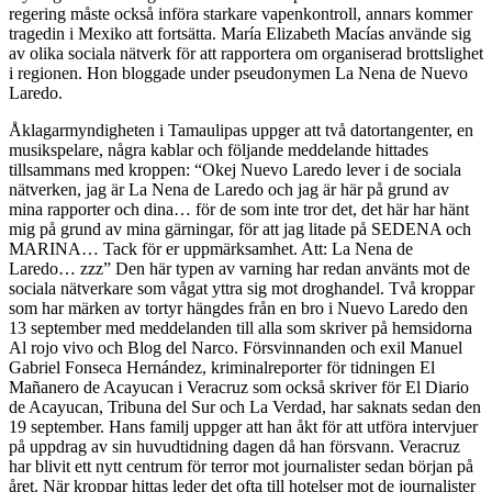
regering måste också införa starkare vapenkontroll, annars kommer
tragedin i Mexiko att fortsätta. María Elizabeth Macías använde sig
av olika sociala nätverk för att rapportera om organiserad brottslighet
i regionen. Hon bloggade under pseudonymen La Nena de Nuevo
Laredo.
Åklagarmyndigheten i Tamaulipas uppger att två datortangenter, en
musikspelare, några kablar och följande meddelande hittades
tillsammans med kroppen: “Okej Nuevo Laredo lever i de sociala
nätverken, jag är La Nena de Laredo och jag är här på grund av
mina rapporter och dina… för de som inte tror det, det här har hänt
mig på grund av mina gärningar, för att jag litade på SEDENA och
MARINA… Tack för er uppmärksamhet. Att: La Nena de
Laredo… zzz” Den här typen av varning har redan använts mot de
sociala nätverkare som vågat yttra sig mot droghandel. Två kroppar
som har märken av tortyr hängdes från en bro i Nuevo Laredo den
13 september med meddelanden till alla som skriver på hemsidorna
Al rojo vivo och Blog del Narco. Försvinnanden och exil Manuel
Gabriel Fonseca Hernández, kriminalreporter för tidningen El
Mañanero de Acayucan i Veracruz som också skriver för El Diario
de Acayucan, Tribuna del Sur och La Verdad, har saknats sedan den
19 september. Hans familj uppger att han åkt för att utföra intervjuer
på uppdrag av sin huvudtidning dagen då han försvann. Veracruz
har blivit ett nytt centrum för terror mot journalister sedan början på
året. När kroppar hittas leder det ofta till hotelser mot de journalister