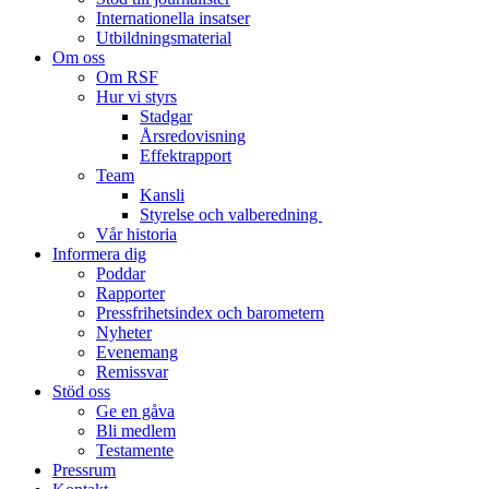
Internationella insatser
Utbildningsmaterial
Om oss
Om RSF
Hur vi styrs
Stadgar
Årsredovisning
Effektrapport
Team
Kansli
Styrelse och valberedning
Vår historia
Informera dig
Poddar
Rapporter
Pressfrihetsindex och barometern
Nyheter
Evenemang
Remissvar
Stöd oss
Ge en gåva
Bli medlem
Testamente
Pressrum