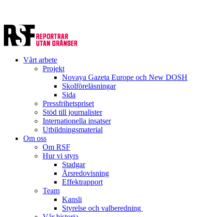
Vårt arbete
Projekt
Novaya Gazeta Europe och New DOSH
Skolföreläsningar
Sida
Pressfrihetspriset
Stöd till journalister
Internationella insatser
Utbildningsmaterial
Om oss
Om RSF
Hur vi styrs
Stadgar
Årsredovisning
Effektrapport
Team
Kansli
Styrelse och valberedning
Vår historia