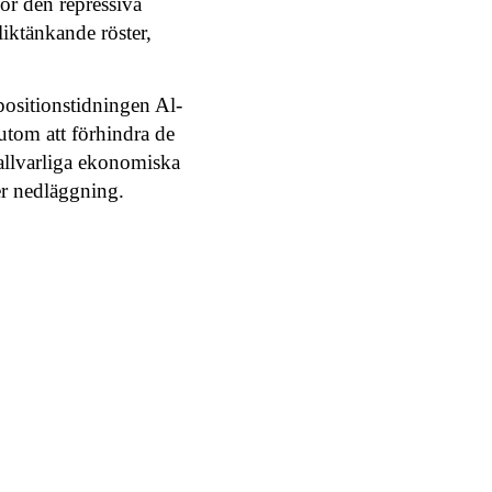
för den repressiva
liktänkande röster,
positionstidningen Al-
utom att förhindra de
allvarliga ekonomiska
er nedläggning.