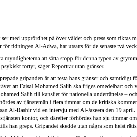
r ser med upprördhet på över våldet och press som riktas
ör för tidningen Al-Adwa, har utsatts för de senaste två vec
ka myndigheterna att sätta stopp för denna typen av grymm
h psykiskt tortyr, säger Reportrar utan gränser.
repade gripanden är att testa hans gränser och samtidigt f
 kräver att Faisal Mohamed Salih ska friges omedelbart och 
ohamed Salih till kansliet för nationella underrättelse – och
ördes av tjänstemän i flera timmar om de kritiska komment
an Al-Bashir vid en intervju med Al-Jazeera den 19 april.
hetstjänsten kontor, och därefter förhördes han sju timmar o
ills han greps. Gripandet skedde utan några som helst rätts