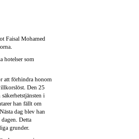
 mot Faisal Mohamed
korna.
a hotelser som
ör att förhindra honom
villkorslöst. Den 25
 säkerhetstjänsten i
arer han fällt om
 Nästa dag blev han
m dagen. Detta
liga grunder.