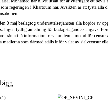
aisal Mohamed har blivit utsatt för är ytterligare ett bevis 
n som regeringen i Khartoum har. Avsikten är att tysta alla o
nisationen.
en 3 maj beslagtog underrättelsetjänsten alla kopior av op
s. Ingen tydlig anledning för beslagstagandets angavs. För
e från att få information, orsakar denna metod för censur 
da medierna som därmed ställs inför valet av självcensur ell
nlägg