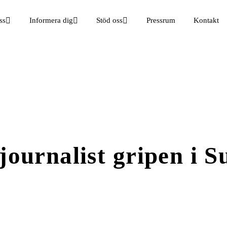
ss
Informera dig
Stöd oss
Pressrum
Kontakt
 journalist gripen i 