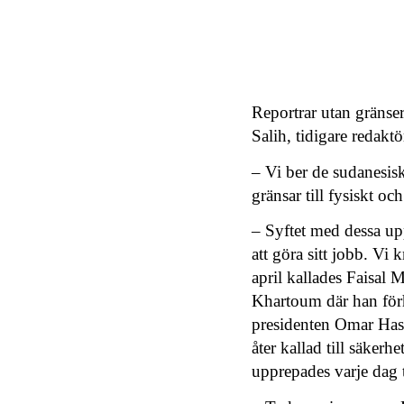
Reportrar utan gränse
Salih, tidigare redakt
– Vi ber de sudanesis
gränsar till fysiskt oc
– Syftet med dessa upp
att göra sitt jobb. Vi
april kallades Faisal M
Khartoum där han förh
presidenten Omar Hass
åter kallad till säker
upprepades varje dag t