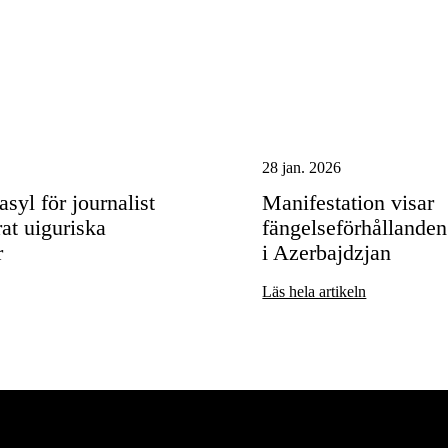
28 jan. 2026
syl för journalist
Manifestation visar
t uiguriska
fängelseförhållanden 
r
i Azerbajdzjan
Läs hela artikeln