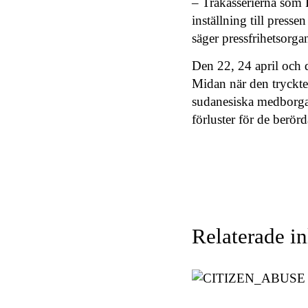
– Trakasserierna som F
inställning till presse
säger pressfrihetsorga
Den 22, 24 april och d
Midan när den tryckte
sudanesiska medborgar
förluster för de berör
Relaterade i