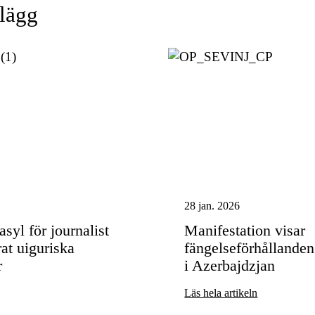
nlägg
28 jan. 2026
syl för journalist
Manifestation visar
t uiguriska
fängelseförhållanden 
r
i Azerbajdzjan
Läs hela artikeln