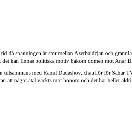
 tid då spänningen är stor mellan Azerbajdzjan och grannlan
tt det kan finnas politiska motiv bakom domen mot Anar B
 han tillsammans med Ramil Dadashov, chaufför för Sahar 
an att något åtal väckts mot honom och det har heller aldrig