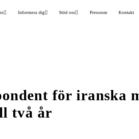
ss
Informera dig
Stöd oss
Pressrum
Kontakt
ondent för iranska 
l två år