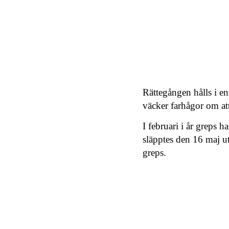
Rättegången hålls i en
väcker farhågor om a
I februari i år greps
släpptes den 16 maj ut
greps.