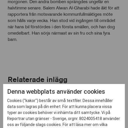
morgonen. Den andra bomben sprängdes ungefär en
halvtimme senare. Salem Alwan Al-Gharabi hade åkt för att
rapportera från motsvarande kommunfullmäktiges möte
som hålls varje vecka. Han stod vid ingången till området
när hans bil förstördes i den första smällen, och han dog
omedelbart. Han sörjs närmast av sin fru och sina fyra
barn.
Relaterade inlägg
Denna webbplats använder cookies
Cookies ("kakor") består av små textfiler. Dessa innehåller
data som lagras på din enhet. För att kunna placera vissa
typer av cookies behöver vi inhämta ditt samtycke. Vi på
Reportrar utan gränser - Sverige, orgnr. 8024005418 använder
oss av följande slags cookies. För att läsa mer om vilka