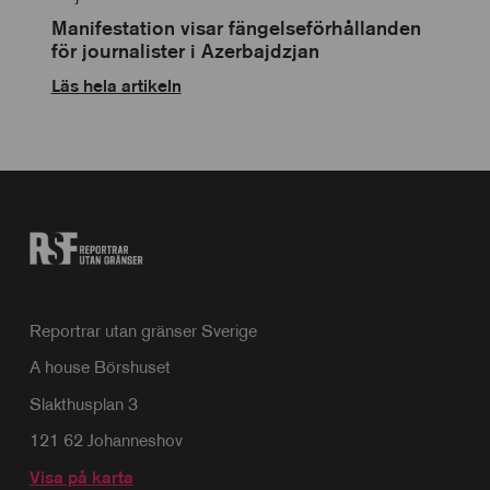
personlig
anpassning
Manifestation visar fängelseförhållanden
för journalister i Azerbajdzjan
Läs hela artikeln
Reportrar utan gränser Sverige
A house Börshuset
Slakthusplan 3
121 62 Johanneshov
Visa på karta