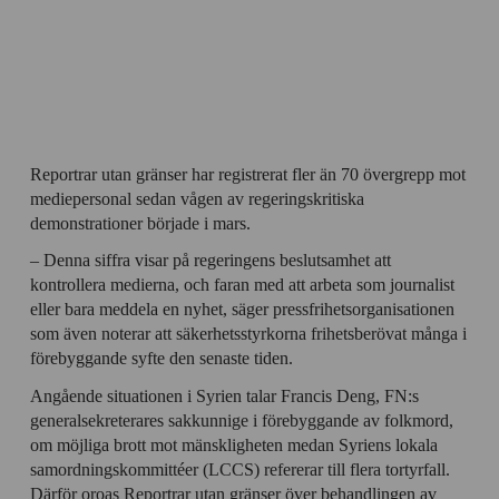
Reportrar utan gränser har registrerat fler än 70 övergrepp mot
mediepersonal sedan vågen av regeringskritiska
demonstrationer började i mars.
– Denna siffra visar på regeringens beslutsamhet att
kontrollera medierna, och faran med att arbeta som journalist
eller bara meddela en nyhet, säger pressfrihetsorganisationen
som även noterar att säkerhetsstyrkorna frihetsberövat många i
förebyggande syfte den senaste tiden.
Angående situationen i Syrien talar Francis Deng, FN:s
generalsekreterares sakkunnige i förebyggande av folkmord,
om möjliga brott mot mänskligheten medan Syriens lokala
samordningskommittéer (LCCS) refererar till flera tortyrfall.
Därför oroas Reportrar utan gränser över behandlingen av