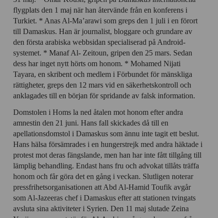
flygplats den 1 maj när han återvände från en konferens i
Turkiet. * Anas Al-Ma’arawi som greps den 1 juli i en förort
till Damaskus. Han är journalist, bloggare och grundare av
den första arabiska webbsidan specialiserad på Android-
systemet. * Manaf Al- Zeitoun, gripen den 25 mars. Sedan
dess har inget nytt hörts om honom. * Mohamed Nijati
Tayara, en skribent och medlem i Förbundet för mänskliga
rättigheter, greps den 12 mars vid en säkerhetskontroll och
anklagades till en början för spridande av falsk information.
Domstolen i Homs la ned åtalen mot honom efter andra
amnestin den 21 juni. Hans fall skickades då till en
apellationsdomstol i Damaskus som ännu inte tagit ett beslut.
Hans hälsa försämrades i en hungerstrejk med andra häktade i
protest mot deras fängslande, men han har inte fått tillgång till
lämplig behandling. Endast hans fru och advokat tillåts träffa
honom och får göra det en gång i veckan. Slutligen noterar
pressfrihetsorganisationen att Abd Al-Hamid Toufik avgår
som Al-Jazeeras chef i Damaskus efter att stationen tvingats
avsluta sina aktiviteter i Syrien. Den 11 maj slutade Zeina