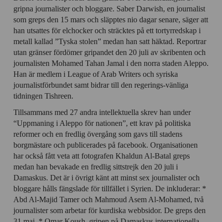
gripna journalister och bloggare. Saber Darwish, en journalist
som greps den 15 mars och släpptes nio dagar senare, säger att
han utsattes för elchocker och sträcktes på ett tortyrredskap i
metall kallad ”Tyska stolen” medan han satt häktad. Reportrar
utan gränser fördömer gripandet den 20 juli av skribenten och
journalisten Mohamed Tahan Jamal i den norra staden Aleppo.
Han är medlem i League of Arab Writers och syriska
journalistförbundet samt bidrar till den regerings-vänliga
tidningen Tishreen.
Tillsammans med 27 andra intellektuella skrev han under
“Uppmaning i Aleppo för nationen”, ett krav på politiska
reformer och en fredlig övergång som gavs till stadens
borgmästare och publicerades på facebook. Organisationen
har också fått veta att fotografen Khaldun Al-Batal greps
medan han bevakade en fredlig sittstrejk den 20 juli i
Damaskus. Det är i övrigt känt att minst sex journalister och
bloggare hålls fängslade för tillfället i Syrien. De inkluderar: *
Abd Al-Majid Tamer och Mahmoud Asem Al-Mohamed, två
journalister som arbetar för kurdiska webbsidor. De greps den
31 maj. * Omar Koush, gripen på Damaskus internationella