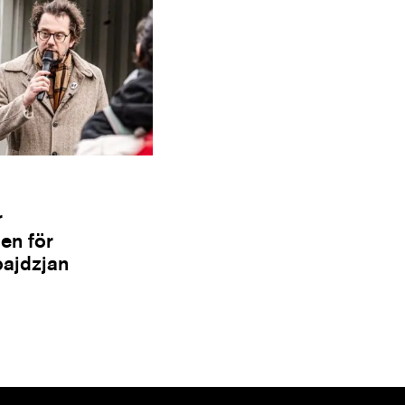
r
en för
bajdzjan