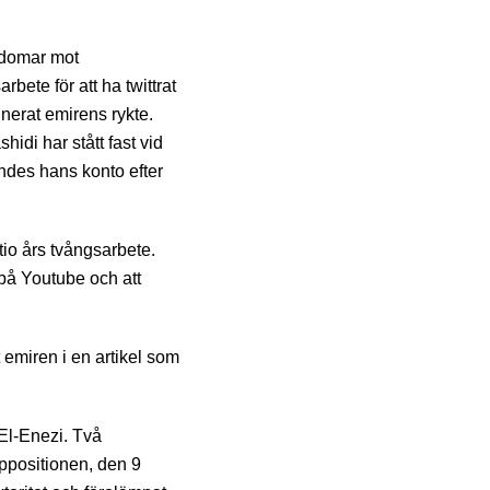
 domar mot
bete för att ha twittrat
nerat emirens rykte.
hidi har stått fast vid
ndes hans konto efter
tio års tvångsarbete.
 på Youtube och att
t emiren i en artikel som
El-Enezi. Två
ppositionen, den 9