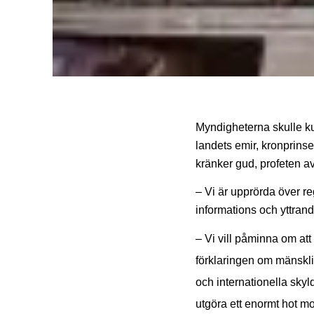
Myndigheterna skulle kun
landets emir, kronprins
kränker gud, profeten a
– Vi är upprörda över r
informations och yttran
– Vi vill påminna om att
förklaringen om mänskli
och internationella skyl
utgöra ett enormt hot mo