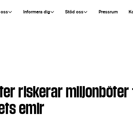
 oss
Informera dig
Stöd oss
Pressrum
K
ter riskerar miljonböter 
ets emir