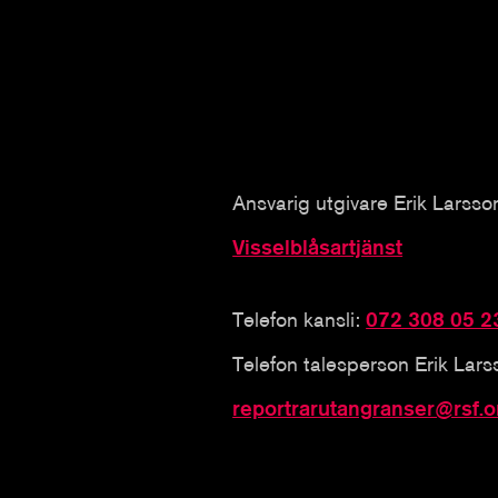
Ansvarig utgivare Erik Larsso
Visselblåsartjänst
Telefon kansli:
072 308 05 2
Telefon talesperson Erik Lar
reportrarutangranser@rsf.o