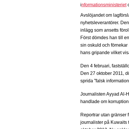
i
nformationsministeriet
c
Avslöjandet om lagförs
nyhetsleverantörer. Den 
inlägg som ansetts föro
Först dömdes han till end
sin oskuld och förnekar
hans gripande vilket visar
Den 4 februari, faststäl
Den 27 oktober 2011, dö
sprida ”falsk information
Journalisten Ayyad Al-Ha
handlade om korruption 
Reportrar utan gränser
journalister på Kuwaits 