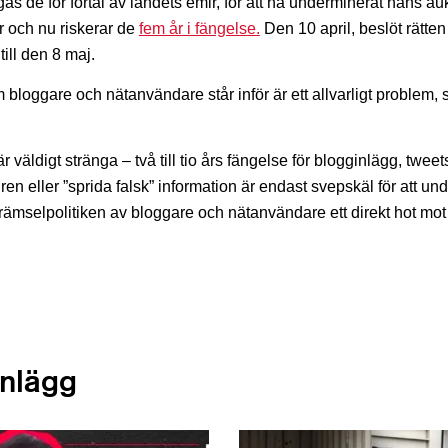
s de för förtal av landets emir, för att ha underminerat hans auk
er och nu riskerar de
fem år i fängelse.
Den 10 april, beslöt rätten
ill den 8 maj.
m bloggare och nätanvändare står inför är ett allvarligt problem,
väldigt stränga – två till tio års fängelse för blogginlägg, twee
ren eller ”sprida falsk” information är endast svepskäl för att und
krämselpolitiken av bloggare och nätanvändare ett direkt hot mot
inlägg