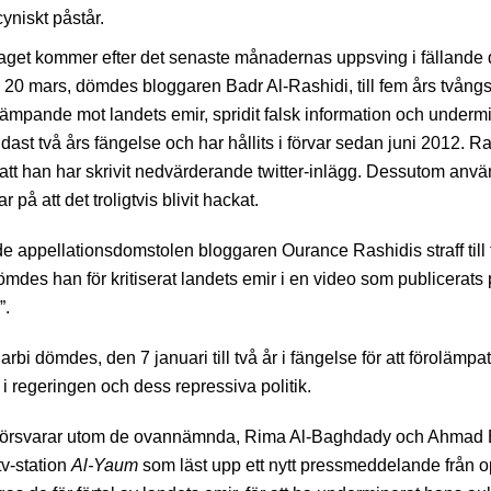
yniskt påstår.
laget kommer efter det senaste månadernas uppsving i fällande
20 mars, dömdes bloggaren Badr Al-Rashidi, till fem års tvångsar
lämpande mot landets emir, spridit falsk information och undermi
ast två års fängelse och har hållits i förvar sedan juni 2012. Ras
 att han har skrivit nedvärderande twitter-inlägg. Dessutom anvä
 på att det troligtvis blivit hackat.
lde appellationsdomstolen bloggaren Ourance Rashidis straff till 
mdes han för kritiserat landets emir i en video som publicerats
”.
rbi dömdes, den 7 januari till två år i fängelse för att förolämpa
i regeringen och dess repressiva politik.
 försvarar utom de ovannämnda, Rima Al-Baghdady och Ahmad 
tv-station
Al-Yaum
som läst upp ett nytt pressmeddelande från o