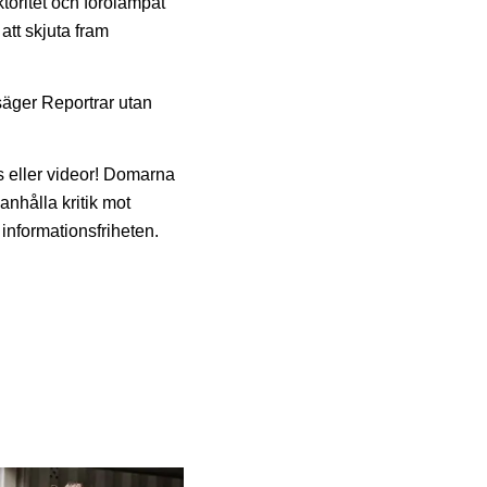
toritet och förolämpat
 att skjuta fram
 säger Reportrar utan
ts eller videor! Domarna
anhålla kritik mot
 informationsfriheten.