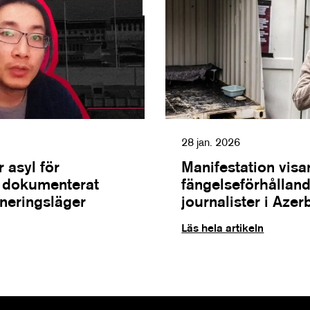
28 jan. 2026
 asyl för
Manifestation visa
m dokumenterat
fängelseförhålland
rneringsläger
journalister i Azer
Läs hela artikeln