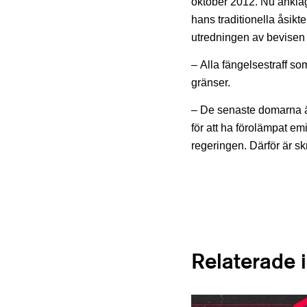
oktober 2012. Nu anklaga
hans traditionella åsikt
utredningen av bevisen t
–
Alla fängelsestraff so
gränser.
– De senaste domarna är 
för att ha förolämpat emi
regeringen. Därför är s
Relaterade 