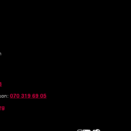
n
3
sson:
070 319 69 05
rg