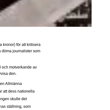
kronor) för att kritisera
a döma journalister som
ll och motverkande av
vvisa den.
i den Allmänna
 att dess nationella
ingen skulle det
rnas ställning, som