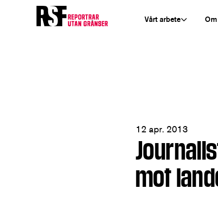
Vårt arbete
Om
12 apr. 2013
Journalis
mot land