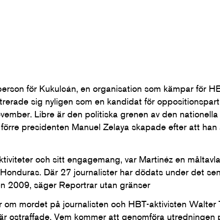
sperson för Kukulcán, en organisation som kämpar för HB
rerade sig nyligen som en kandidat för oppositionspartie
ovember. Libre är den politiska grenen av den nationella 
förre presidenten Manuel Zelaya skapade efter att han 
ktiviteter och sitt engagemang, var Martinéz en måltavl
 i Honduras. Där 27 journalister har dödats under det se
 2009, säger Reportrar utan gränser
r om mordet på journalisten och HBT-aktivisten Walter 
 är ostraffade. Vem kommer att genomföra utredningen