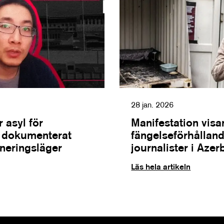
28 jan. 2026
 asyl för
Manifestation visa
m dokumenterat
fängelseförhålland
rneringsläger
journalister i Azer
Läs hela artikeln