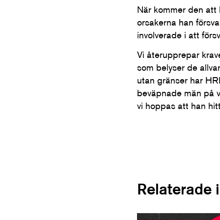
När kommer den att 
orsakerna han försva
involverade i att fö
Vi återupprepar krave
som belyser de allvar
utan gränser har HRN
beväpnade män på väg
vi hoppas att han hit
Relaterade 