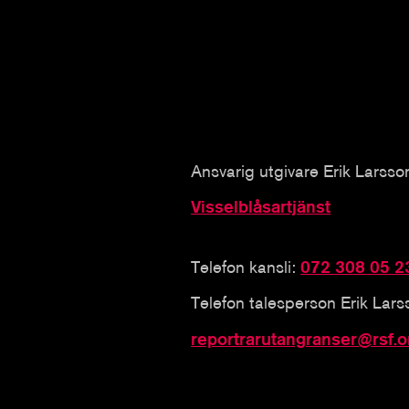
Ansvarig utgivare Erik Larsso
Visselblåsartjänst
Telefon kansli:
072 308 05 2
Telefon talesperson Erik Lar
reportrarutangranser@rsf.o