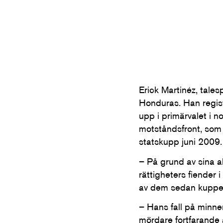
Erick Martinéz, tale
Honduras. Han regist
upp i primärvalet i n
motståndsfront, som 
statskupp juni 2009.
– På grund av sina a
rättigheters fiender
av dem sedan kuppen
– Hans fall på minne
mördare fortfarande