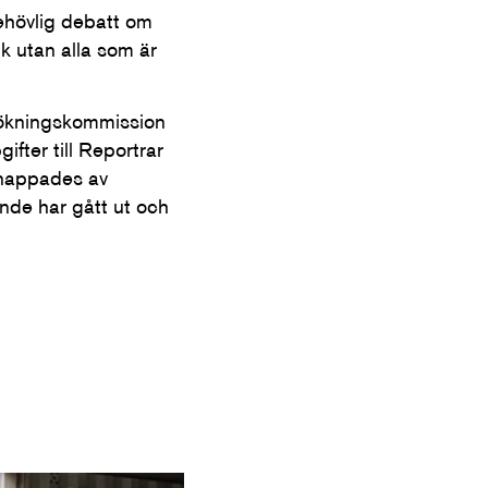
ehövlig debatt om
k utan alla som är
ersökningskommission
fter till Reportrar
dnappades av
nde har gått ut och