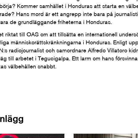
börja? Kommer samhället i Honduras att starta en välb
rade? Hans mord är ett angrepp inte bara på journalisti
rsvara de grundläggande friheterna i Honduras.
t riktat till OAS om att tillsätta en internationell und
liga människorättskränkningarna i Honduras. Enligt uppgi
:s radiojournalist och samordnare Alfredo Villatoro ki
 till arbetet i Tegucigalpa. Ett larm om hans försvinna
tas välbehållen snabbt.
inlägg