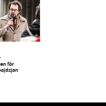
r
en för
bajdzjan