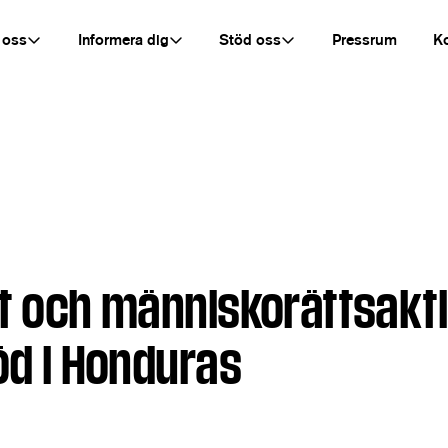
 oss
Informera dig
Stöd oss
Pressrum
K
st och människorättsakti
öd i Honduras