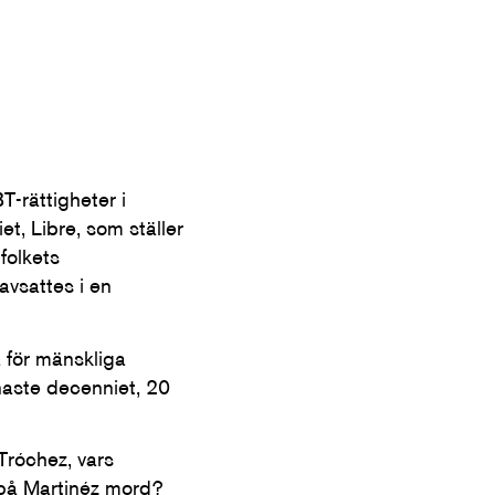
T-rättigheter i
t, Libre, som ställer
folkets
avsattes i en
a för mänskliga
naste decenniet, 20
Tróchez, vars
 på Martinéz mord?