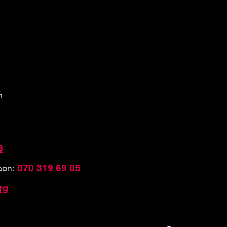
n
3
sson:
070 319 69 05
rg