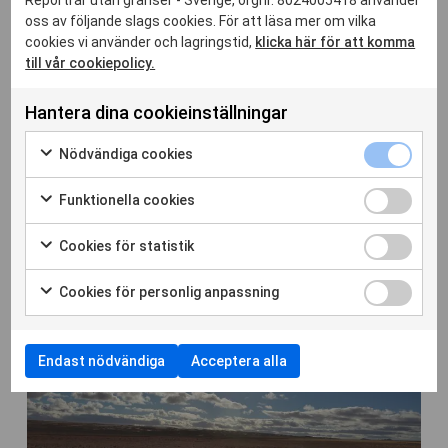
Reportrar utan gränser - Sverige, orgnr. 8024005418 använder
oss av följande slags cookies. För att läsa mer om vilka
cookies vi använder och lagringstid,
klicka här för att komma
till vår cookiepolicy.
Hantera dina cookieinställningar
Nödvändi
Nödvändiga cookies
30 jul. 2026
cookies
Markera
Månadskrönika juli: Orden någon annan vill
kryssruta
för
Funktione
Funktionella cookies
rista in i oss
att
cookies
Markera
samtycka
kryssruta
för
Läs hela artikeln
Cookies
Cookies för statistik
till
att
för
Markera
användning
samtycka
statistik
för
av
Cookies
Cookies för personlig anpassning
till
kryssruta
att
Nödvändiga
för
Markera
användning
samtycka
cookies
personlig
för
av
till
anpassnin
att
Funktionella
användning
Endast nödvändiga
Acceptera alla
kryssruta
samtycka
cookies
av
till
Cookies
användning
för
av
statistik
Cookies