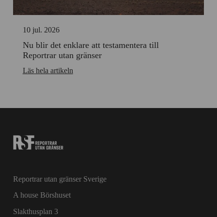
för
personlig
anpassning
10 jul. 2026
Nu blir det enklare att testamentera till
Reportrar utan gränser
Läs hela artikeln
Reportrar utan gränser Sverige
A house Börshuset
Slakthusplan 3