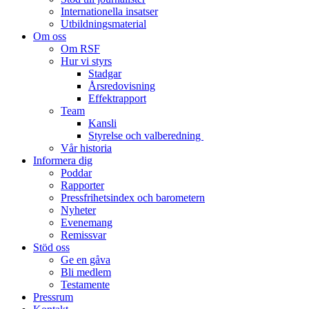
Internationella insatser
Utbildningsmaterial
Om oss
Om RSF
Hur vi styrs
Stadgar
Årsredovisning
Effektrapport
Team
Kansli
Styrelse och valberedning
Vår historia
Informera dig
Poddar
Rapporter
Pressfrihetsindex och barometern
Nyheter
Evenemang
Remissvar
Stöd oss
Ge en gåva
Bli medlem
Testamente
Pressrum