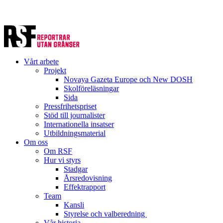
Vårt arbete
Projekt
Novaya Gazeta Europe och New DOSH
Skolföreläsningar
Sida
Pressfrihetspriset
Stöd till journalister
Internationella insatser
Utbildningsmaterial
Om oss
Om RSF
Hur vi styrs
Stadgar
Årsredovisning
Effektrapport
Team
Kansli
Styrelse och valberedning
Vår historia