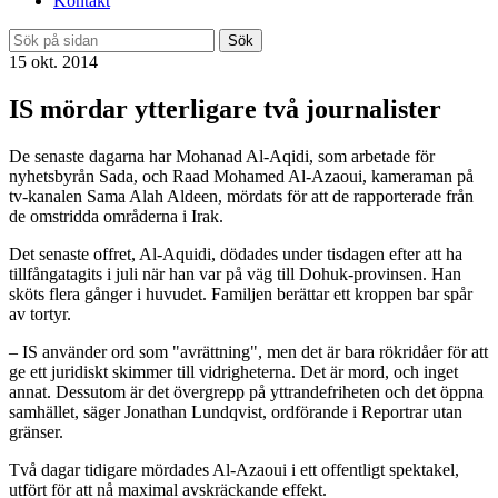
Kontakt
Sök
15 okt. 2014
IS mördar ytterligare två journalister
De senaste dagarna har Mohanad Al-Aqidi, som arbetade för
nyhetsbyrån Sada, och Raad Mohamed Al-Azaoui, kameraman på
tv-kanalen Sama Alah Aldeen, mördats för att de rapporterade från
de omstridda områderna i Irak.
Det senaste offret, Al-Aquidi, dödades under tisdagen efter att ha
tillfångatagits i juli när han var på väg till Dohuk-provinsen. Han
sköts flera gånger i huvudet. Familjen berättar ett kroppen bar spår
av tortyr.
– IS använder ord som "avrättning", men det är bara rökridåer för att
ge ett juridiskt skimmer till vidrigheterna. Det är mord, och inget
annat. Dessutom är det övergrepp på yttrandefriheten och det öppna
samhället, säger Jonathan Lundqvist, ordförande i Reportrar utan
gränser.
Två dagar tidigare mördades Al-Azaoui i ett offentligt spektakel,
utfört för att nå maximal avskräckande effekt.