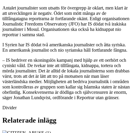
Antalet journalister som utsatts för övergrepp är oklart, men klart är
att utvecklingen är negativ. Ödet som mött många av de
tillfångatagna reportrarna är fortfarande okänt. Enligt organisationen
Journalistic Freedoms Observatory (JFO) har IS dödat två irakiska
journalister i Mosul. Organisationen ska också ha kidnappat nio
reportrar i samma stad.
I Syrien har IS dödat två amerikanska journalister och åtta syriska.
En amerikansk journalist och nio syrianska håll fortfarande fångna.
– IS bedriver en skoningslös kampanj med hjälp av ett oerhört och
cyniskt våld. De tvekar inte att tillfångata, kidnappa, tortera och
mörda journalister. Det är alltid de lokala journalisterna som drabbas
värst, trots att det är lätt att tro på motsatsen när man läser
västerländska medier. Möjligheten att bedriva journalistik i områden
som kontrolleras av gruppen som kallar sig Islamska staten är nästan
obefintlig. Konsekvenserna är dödliga och självcensuren är enorm,
säger Jonathan Lundqvist, ordförande i Reportrar utan gränser.
Divider
Relaterade inlägg