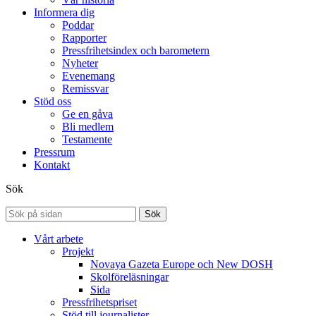
Informera dig
Poddar
Rapporter
Pressfrihetsindex och barometern
Nyheter
Evenemang
Remissvar
Stöd oss
Ge en gåva
Bli medlem
Testamente
Pressrum
Kontakt
Sök
Sök
Vårt arbete
Projekt
Novaya Gazeta Europe och New DOSH
Skolföreläsningar
Sida
Pressfrihetspriset
Stöd till journalister