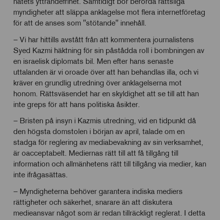
nätets yttrandefrihet. Samtidigt bör berörda rättsliga
myndigheter att släppa anklagelse mot flera internetföretag
för att de anses som ''stötande'' innehåll.
– Vi har hittills avstått från att kommentera journalistens
Syed Kazmi häktning för sin påstådda roll i bombningen av
en israelisk diplomats bil. Men efter hans senaste
uttalanden är vi oroade över att han behandlas illa, och vi
kräver en grundlig utredning över anklagelserna mot
honom. Rättsväsendet har en skyldighet att se till att han
inte greps för att hans politiska åsikter.
– Bristen på insyn i Kazmis utredning, vid en tidpunkt då
den högsta domstolen i början av april, talade om en
stadga för reglering av mediabevakning av sin verksamhet,
är oacceptabelt. Mediernas rätt till att få tillgång till
information och allmänhetens rätt till tillgång via medier, kan
inte ifrågasättas.
– Myndigheterna behöver garantera indiska mediers
rättigheter och säkerhet, snarare än att diskutera
medieansvar något som är redan tillräckligt reglerat. I detta