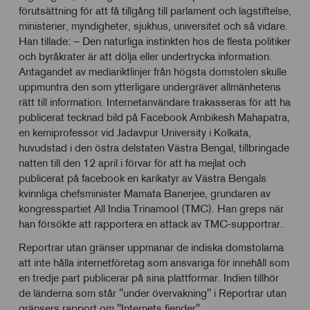
förutsättning för att få tillgång till parlament och lagstiftelse,
ministerier, myndigheter, sjukhus, universitet och så vidare.
Han tillade: – Den naturliga instinkten hos de flesta politiker
och byråkrater är att dölja eller undertrycka information.
Antagandet av mediariktlinjer från högsta domstolen skulle
uppmuntra den som ytterligare undergräver allmänhetens
rätt till information. Internetanvändare trakasseras för att ha
publicerat tecknad bild på Facebook Ambikesh Mahapatra,
en kemiprofessor vid Jadavpur University i Kolkata,
huvudstad i den östra delstaten Västra Bengal, tillbringade
natten till den 12 april i förvar för att ha mejlat och
publicerat på facebook en karikatyr av Västra Bengals
kvinnliga chefsminister Mamata Banerjee, grundaren av
kongresspartiet All India Trinamool (TMC). Han greps när
han försökte att rapportera en attack av TMC-supportrar.
Reportrar utan gränser uppmanar de indiska domstolarna
att inte hålla internetföretag som ansvariga för innehåll som
en tredje part publicerar på sina plattformar. Indien tillhör
de länderna som står "under övervakning" i Reportrar utan
gränsers rapport om "Internets fiender"