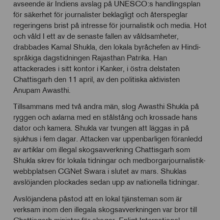
avseende är Indiens avslag på UNESCO:s handlingsplan
för säkerhet för journalister beklagligt och återspeglar
regeringens brist på intresse för journalistik och media. Hot
och våld I ett av de senaste fallen av våldsamheter,
drabbades Kamal Shukla, den lokala byråchefen av Hindi-
språkiga dagstidningen Rajasthan Patrika. Han
attackerades i sitt kontor i Kanker, i östra delstaten
Chattisgarh den 11 april, av den politiska aktivisten
Anupam Awasthi.
Tillsammans med två andra män, slog Awasthi Shukla på
ryggen och axlarna med en stålstång och krossade hans
dator och kamera. Shukla var tvungen att läggas in på
sjukhus i fem dagar. Attacken var uppenbarligen föranledd
av artiklar om illegal skogsavverkning Chattisgarh som
Shukla skrev för lokala tidningar och medborgarjournalistik-
webbplatsen CGNet Swara i slutet av mars. Shuklas
avslöjanden plockades sedan upp av nationella tidningar.
Avslöjandena påstod att en lokal tjänsteman som är
verksam inom den illegala skogsavverkningen var bror till