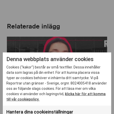
Relaterade inlägg
Denna webbplats använder cookies
Cookies ("kakor") består av små textfiler. Dessa innehåller
data som lagras på din enhet. För att kunna placera vissa
typer av cookies behöver vi inhämta ditt samtycke. Vi på
Reportrar utan gränser - Sverige, orgnr. 8024005418 använder
oss av följande slags cookies. För att läsa mer om vilka
29 jan. 2026
cookies vi använder och lagringstid,
klicka här för att komma
till vår cookiepolicy.
RSF välkomnar asyl för journalist som
dokumenterat uiguriska interneringsläger
Hantera dina cookieinställningar