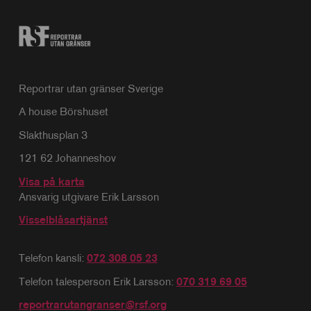
Reportrar utan gränser Sverige
A house Börshuset
Slakthusplan 3
121 62 Johanneshov
Visa på karta
Ansvarig utgivare Erik Larsson
Visselblåsartjänst
Telefon kansli:
072 308 05 23
Telefon talesperson Erik Larsson:
070 319 69 05
reportrarutangranser@rsf.org