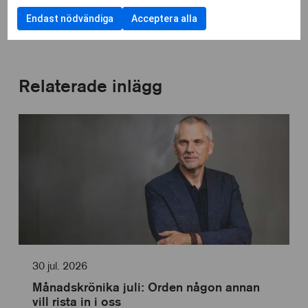
till
anpassn
att
Funktionella
användning
Endast nödvändiga
Acceptera alla
kryssrut
samtycka
cookies
av
till
Cookies
användning
för
av
statistik
Cookies
Relaterade inlägg
för
personlig
anpassning
30 jul. 2026
Månadskrönika juli: Orden någon annan
vill rista in i oss