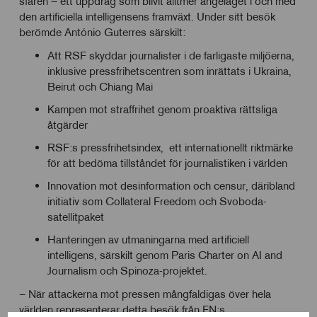
sfären – ett uppdrag som blivit alltmer angeläget i och med
den artificiella intelligensens framväxt. Under sitt besök
berömde António Guterres särskilt:
Att RSF skyddar journalister i de farligaste miljöerna,
inklusive pressfrihetscentren som inrättats i Ukraina,
Beirut och Chiang Mai
Kampen mot straffrihet genom proaktiva rättsliga
åtgärder
RSF:s pressfrihetsindex, ett internationellt riktmärke
för att bedöma tillståndet för journalistiken i världen
Innovation mot desinformation och censur, däribland
initiativ som Collateral Freedom och Svoboda-
satellitpaket
Hanteringen av utmaningarna med artificiell
intelligens, särskilt genom Paris Charter on AI and
Journalism och Spinoza-projektet.
– När attackerna mot pressen mångfaldigas över hela
världen representerar detta besök från FN:s