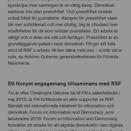
sprida ljus över sanningen är en viktig kamp. Demokrati
existerar inte utan pressfrihet. Och pressfrihet innebär
också frihet för journalister. Kampen för pressfrihet växer,
blir mer sofistikerad och mer dödlig. Jag är chockad över
straffriheten för de som mördar journalister. Ert arbete är
viktigt och vi delar era mål och farhågor. Pressfrihet är en
grundläggande pelare i varje demokrati. FN ger sitt fulla
stöd till RSF:s arbete. Ni kan räkna med oss – vi står vid er
sida, sa António Guterres generalsekreterare för Förenta
Nationerna.
Ett förnyat engagemang tillsammans med RSF
Tio år efter Christophe Deloires tal till FN:s säkerhetsråd i
maj 2015, är FN fortfarande en aktiv supporter av RSF.
Särskilt det internationella initiativet för information och
demokrati, Forum on Information and Democracy ,som
lanserades 2018. Forum on Information and Democracy,
fortsätter att arbeta för att skydda demokratin i den digitala