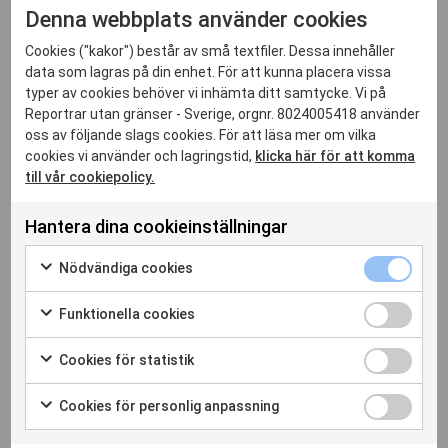
generalsekreterare ett starkt och viktigt stöd för RSF:s
Denna webbplats använder cookies
uppdrag. Besöket är en påminnelse om att friheten att
Cookies ("kakor") består av små textfiler. Dessa innehåller
informera och bli informerad är en grundläggande rättighet
data som lagras på din enhet. För att kunna placera vissa
som måste skyddas – nu mer än någonsin. Det är i dag
typer av cookies behöver vi inhämta ditt samtycke. Vi på
avgörande att sätta frågan om allmänhetens tillgång till
Reportrar utan gränser - Sverige, orgnr. 8024005418 använder
tillförlitlig information i centrum för våra gemensamma
oss av följande slags cookies. För att läsa mer om vilka
strider, säger Thibaut Bruttin, RSF:s generaldirektör
cookies vi använder och lagringstid,
klicka här för att komma
till vår cookiepolicy.
AI – En stor utmaning för journalistikens
Hantera dina cookieinställningar
framtid
Nödvänd
I takt med att artificiell intelligens förändrar
Nödvändiga cookies
cookies
Markera
medielandskapet betonade António Guterres det akuta
kryssrut
för
Funktion
behovet av regleringar för att skydda tillförlitlig information
Funktionella cookies
att
cookies
mot AI-genererad desinformation. Genom systemlösningar
Markera
samtycka
kryssrut
för
som Journalism Trust Initiative arbetar RSF för att främja
Cookies
Cookies för statistik
till
att
för
etisk, tillförlitlig journalistik och försvara rätten till
Markera
användning
samtycka
statistik
för
information.
av
Cookies
Cookies för personlig anpassning
till
kryssrut
att
Nödvändiga
för
Markera
användning
Foto: Robin Grassi RSF
samtycka
cookies
personli
för
av