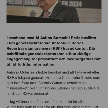
I samband med AI Action Summit i Paris besökte
FN:s generalsekreterare António Guterres
Reportrar utan gränsers (RSF) huvudkontor. Där
bekräftade generalsekreteraren sitt orubbliga
engagemang för pressfrihet och medborgarnas rätt
till tillförlitlig information.
António Guterres inledde besöket med att hylla arvet efter
RSF:s tidigare generalsekreterare Christophe Deloire som
gick bort förra året. António Guterres avtäckte en
minnesplakett över Christophe Deloire i närvaro av Deloirs
familj och RSF:s personal.
– Jag vill ännu en gång bekräfta mitt stöd för alla
journalister som kämpar för att informera allmänheten. Att