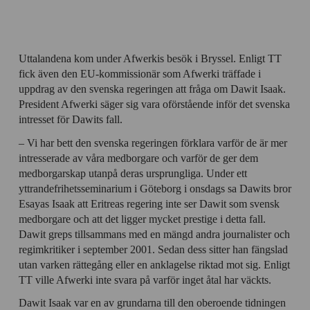
Uttalandena kom under Afwerkis besök i Bryssel. Enligt TT
fick även den EU-kommissionär som Afwerki träffade i
uppdrag av den svenska regeringen att fråga om Dawit Isaak.
President Afwerki säger sig vara oförstående inför det svenska
intresset för Dawits fall.
– Vi har bett den svenska regeringen förklara varför de är mer
intresserade av våra medborgare och varför de ger dem
medborgarskap utanpå deras ursprungliga. Under ett
yttrandefrihetsseminarium i Göteborg i onsdags sa Dawits bror
Esayas Isaak att Eritreas regering inte ser Dawit som svensk
medborgare och att det ligger mycket prestige i detta fall.
Dawit greps tillsammans med en mängd andra journalister och
regimkritiker i september 2001. Sedan dess sitter han fängslad
utan varken rättegång eller en anklagelse riktad mot sig. Enligt
TT ville Afwerki inte svara på varför inget åtal har väckts.
Dawit Isaak var en av grundarna till den oberoende tidningen