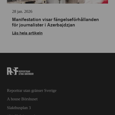
för
personlig
anpassning
28 jan. 2026
Manifestation visar fängelseförhållanden
för journalister i Azerbajdzjan
Läs hela artikeln
Reportrar utan gränser Sverige
A house Börshuset
Slakthusplan 3