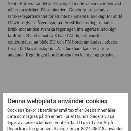
Setit i Eritrea. Landet anses vara ett av de värsta i världen vad
gäller pressfrihet. På seminariet i Göteborg kritiserades
Utrikesdepartementet för att inte ha arbetat tillräckligt för att få
Dawit frigiven. Även igår, på Pressfrihetens dag, riktades
kritik mot att den svenska regeringen inte agerat tillräckligt
kraftfullt. Bland annat sa Khaled Abdu, eritreansk
exiljournalist, att både EU och FN borde användas i arbetet
för att få Dawit frisläppt. - Alla tänkbara kanaler är inte
använda. Regeringen borde arbeta mycket mer aggressivt.
Relaterade inlägg
Denna webbplats använder cookies
Cookies ("kakor") består av små textfiler. Dessa innehåller
data som lagras på din enhet. För att kunna placera vissa
typer av cookies behöver vi inhämta ditt samtycke. Vi på
Reportrar utan gränser - Sverige, orgnr. 8024005418 använder