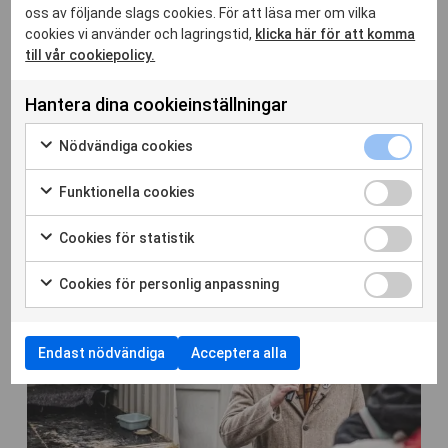
oss av följande slags cookies. För att läsa mer om vilka
cookies vi använder och lagringstid,
klicka här för att komma
till vår cookiepolicy.
Hantera dina cookieinställningar
Nödvänd
29 jan. 2026
Nödvändiga cookies
cookies
Markera
RSF välkomnar asyl för journalist som
kryssrut
för
Funktion
dokumenterat uiguriska interneringsläger
Funktionella cookies
att
cookies
Markera
samtycka
Läs hela artikeln
kryssrut
för
Cookies
Cookies för statistik
till
att
för
Markera
användning
samtycka
statistik
för
av
Cookies
Cookies för personlig anpassning
till
kryssrut
att
Nödvändiga
för
Markera
användning
samtycka
cookies
personli
för
av
till
anpassn
att
Funktionella
användning
Endast nödvändiga
Acceptera alla
kryssrut
samtycka
cookies
av
till
Cookies
användning
för
av
statistik
Cookies