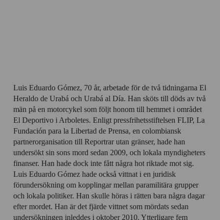
Luis Eduardo Gómez, 70 år, arbetade för de två tidningarna El
Heraldo de Urabá och Urabá al Día. Han sköts till döds av två
män på en motorcykel som följt honom till hemmet i området
El Deportivo i Arboletes. Enligt pressfrihetsstiftelsen FLIP, La
Fundación para la Libertad de Prensa, en colombiansk
partnerorganisation till Reportrar utan gränser, hade han
undersökt sin sons mord sedan 2009, och lokala myndigheters
finanser. Han hade dock inte fått några hot riktade mot sig.
Luis Eduardo Gómez hade också vittnat i en juridisk
förundersökning om kopplingar mellan paramilitära grupper
och lokala politiker. Han skulle höras i rätten bara några dagar
efter mordet. Han är det fjärde vittnet som mördats sedan
undersökningen inleddes i oktober 2010. Ytterligare fem