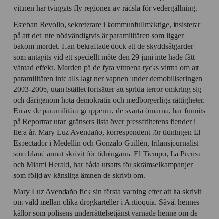
vittnen har tvingats fly regionen av rädsla för vedergällning.
Esteban Revollo, sekreterare i kommunfullmäktige, insisterar
på att det inte nödvändigtvis är paramilitären som ligger
bakom mordet. Han bekräftade dock att de skyddsåtgärder
som antagits vid ett speciellt möte den 29 juni inte hade fått
väntad effekt. Morden på de fyra vittnena tycks vittna om att
paramilitären inte alls lagt ner vapnen under demobiliseringen
2003-2006, utan istället fortsätter att sprida terror omkring sig
och därigenom hota demokratin och medborgerliga rättigheter.
En av de paramilitära grupperna, de svarta örnarna, har funnits
på Reportrar utan gränsers lista över pressfrihetens fiender i
flera år. Mary Luz Avendaño, korrespondent för tidningen El
Espectador i Medellín och Gonzalo Guillén, frilansjournalist
som bland annat skrivit för tidningarna El Tiempo, La Prensa
och Miami Herald, har båda utsatts för skrämselkampanjer
som följd av känsliga ämnen de skrivit om.
Mary Luz Avendaño fick sin första varning efter att ha skrivit
om våld mellan olika drogkarteller i Antioquia. Såväl hennes
källor som polisens underrättelsetjänst varnade henne om de