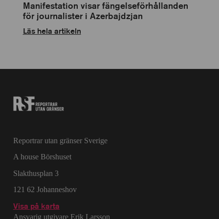
Manifestation visar fängelseförhållanden
för journalister i Azerbajdzjan
Läs hela artikeln
Reportrar utan gränser Sverige
A house Börshuset
Slakthusplan 3
121 62 Johanneshov
Visa på karta
Ansvarig utgivare Erik Larsson