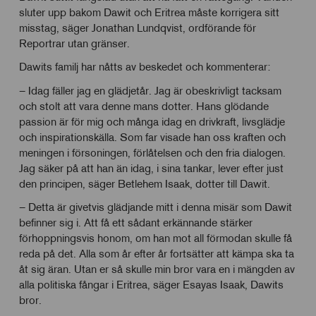
sluter upp bakom Dawit och Eritrea måste korrigera sitt
misstag, säger Jonathan Lundqvist, ordförande för
Reportrar utan gränser.
Dawits familj har nåtts av beskedet och kommenterar:
– Idag fäller jag en glädjetår. Jag är obeskrivligt tacksam
och stolt att vara denne mans dotter. Hans glödande
passion är för mig och många idag en drivkraft, livsglädje
och inspirationskälla. Som far visade han oss kraften och
meningen i försoningen, förlåtelsen och den fria dialogen.
Jag säker på att han än idag, i sina tankar, lever efter just
den principen, säger Betlehem Isaak, dotter till Dawit.
– Detta är givetvis glädjande mitt i denna misär som Dawit
befinner sig i. Att få ett sådant erkännande stärker
förhoppningsvis honom, om han mot all förmodan skulle få
reda på det. Alla som år efter år fortsätter att kämpa ska ta
åt sig äran. Utan er så skulle min bror vara en i mängden av
alla politiska fångar i Eritrea, säger Esayas Isaak, Dawits
bror.