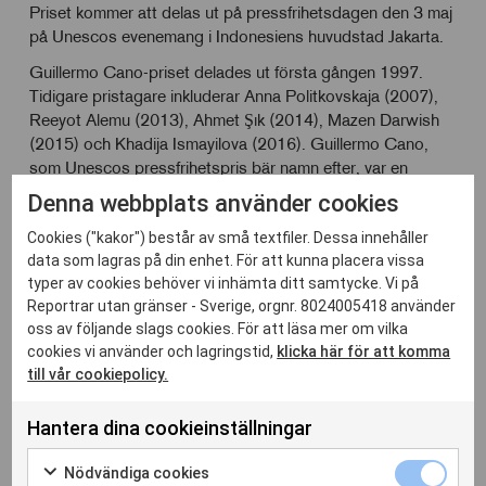
Priset kommer att delas ut på pressfrihetsdagen den 3 maj
på Unescos evenemang i Indonesiens huvudstad Jakarta.
Guillermo Cano-priset delades ut första gången 1997.
Tidigare pristagare inkluderar Anna Politkovskaja (2007),
Reeyot Alemu (2013), Ahmet Şık (2014), Mazen Darwish
(2015) och Khadija Ismayilova (2016). Guillermo Cano,
som Unescos pressfrihetspris bär namn efter, var en
redaktör vid den colombianska tidningen El Espectador
Denna webbplats använder cookies
som mördades den 17 december 1986 efter att ha
Cookies ("kakor") består av små textfiler. Dessa innehåller
rapporterat kritiskt om landets organiserade brottslighet.
data som lagras på din enhet. För att kunna placera vissa
Eritrea återfinns, tillsammans med Nordkorea, i den
typer av cookies behöver vi inhämta ditt samtycke. Vi på
absoluta botten av Reportrar utan gränsers årliga
Reportrar utan gränser - Sverige, orgnr. 8024005418 använder
pressfrihetsindex som mäter pressfrihetssituationen i 180
oss av följande slags cookies. För att läsa mer om vilka
länder i världen.
cookies vi använder och lagringstid,
klicka här för att komma
till vår cookiepolicy.
Hantera dina cookieinställningar
Nödvänd
Nödvändiga cookies