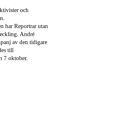
ktivister och
n.
n har Reportrar utan
veckling. André
mpanj av den tidigare
s till
n 7 oktober.