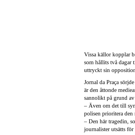
Vissa källor kopplar br
som hållits två dagar
uttryckt sin oppositi
Jornal da Praça sörjde
är den åttonde mediea
sannolikt på grund av s
– Även om det till syn
polisen prioritera den
– Den här tragedin, som
journalister utsätts f