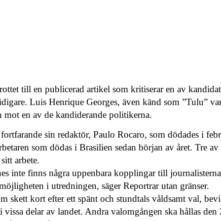
ottet till en publicerad artikel som kritiserar en av kandidat
 tidigare. Luis Henrique Georges, även känd som ”Tulu” var
on mot en av de kandiderande politikerna.
 fortfarande sin redaktör, Paulo Rocaro, som dödades i febru
rbetaren som dödas i Brasilien sedan början av året. Tre a
itt arbete.
es inte finns några uppenbara kopplingar till journalisterna
 möjligheten i utredningen, säger Reportrar utan gränser.
 skett kort efter ett spänt och stundtals våldsamt val, bevi
ör i vissa delar av landet. Andra valomgången ska hållas den