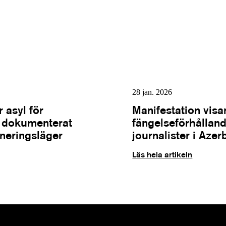
28 jan. 2026
 asyl för
Manifestation visa
m dokumenterat
fängelseförhålland
rneringsläger
journalister i Azer
Läs hela artikeln