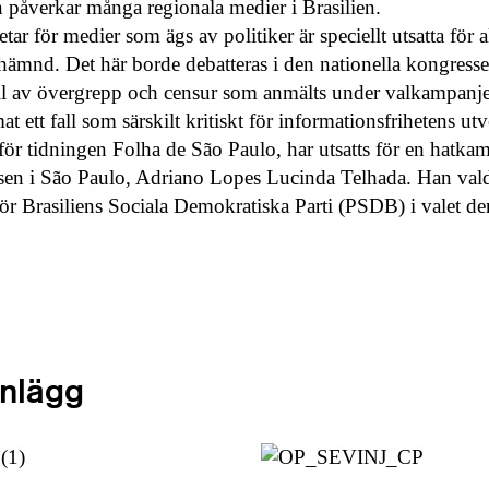
påverkar många regionala medier i Brasilien.
tar för medier som ägs av politiker är speciellt utsatta för a
ämnd. Det här borde debatteras i den nationella kongresse
l av övergrepp och censur som anmälts under valkampanje
ett fall som särskilt kritiskt för informationsfrihetens ut
för tidningen Folha de São Paulo, har utsatts för en hatka
isen i São Paulo, Adriano Lopes Lucinda Telhada. Han valde
 Brasiliens Sociala Demokratiska Parti (PSDB) i valet de
inlägg