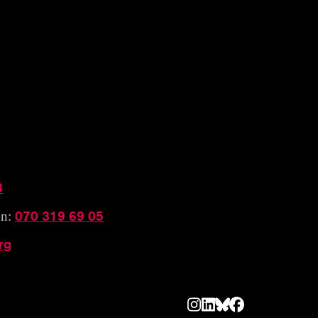
n
3
070 319 69 05
on:
rg