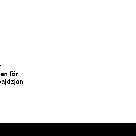
r
en för
bajdzjan