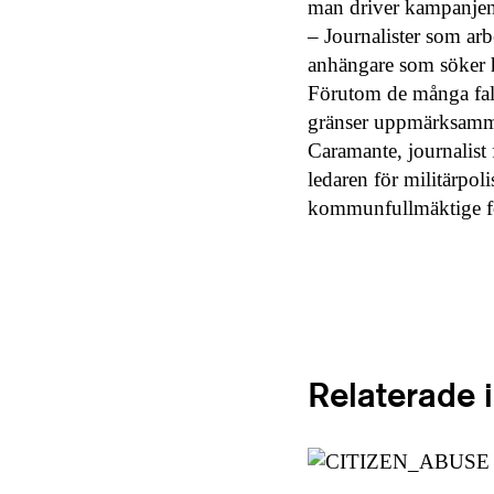
man driver kampanjen 
– Journalister som arbe
anhängare som söker h
Förutom de många fal
gränser uppmärksammat 
Caramante, journalist 
ledaren för militärpol
kommunfullmäktige för
Relaterade 