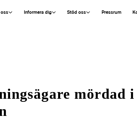
 oss
Informera dig
Stöd oss
Pressrum
K
ningsägare mördad i
en