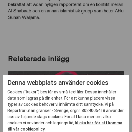
bekräftat att Adan nyligen rapporterat om en konflikt mellan
Al-Shabaab och en annan islamistisk grupp som heter Ahlu
Sunah Waljama.
Relaterade inlägg
Denna webbplats använder cookies
Cookies ("kakor") består av små textfiler. Dessa innehåller
data som lagras på din enhet. För att kunna placera vissa
typer av cookies behöver vi inhämta ditt samtycke. Vi på
Reportrar utan gränser - Sverige, orgnr. 8024005418 använder
oss av följande slags cookies. För att läsa mer om vilka
cookies vi använder och lagringstid,
klicka här för att komma
till vår cookiepolicy.