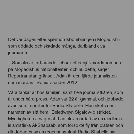
Det var dagen efter självmordsbombningen i Mogadishu
som dödade och skadade många, däribland elva
journalister.
– Somalia är fortfarande i chock efter självmordsbomben
på Mogadishus nationalteater, och nu detta, säger
Reportrar utan gränser. Adan är den fjärde journalisten
som mördas i Somalia under 2012.
Våra tankar är hos familjen, samt hela journalistkåren, som
är under hård press. Adan var 22 år gammal, och jobbade
även som reporter för Radio Shabelle. Han sköts ner i
närheten av sitt hem i Beledweyn Sigalow-distriktet.
Myndigheterna säger att han blev mördad av en medlem i
islamistiska Al-Shabaab, som försökte fly från platsen och
då dödades av en regeringssoldat.Radio Shabelle har