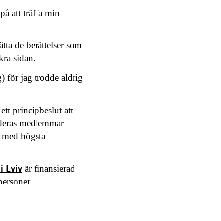
på att träffa min
ätta de berättelser som
kra sidan.
 för jag trodde aldrig
ett principbeslut att
v deras medlemmar
ng med högsta
 Lviv
är finansierad
tpersoner.