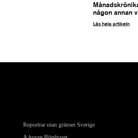
Månadskrönika
någon annan vil
Läs hela artikeln
Reportrar utan gränser Sverige
A house Börshuset