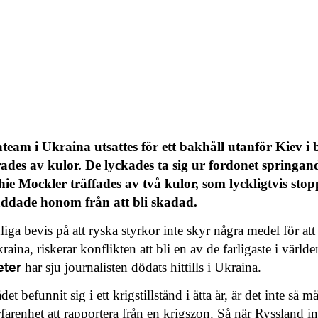
am i Ukraina utsattes för ett bakhåll utanför Kiev i 
des av kulor. De lyckades ta sig ur fordonet springan
 Mockler träffades av två kulor, som lyckligtvis sto
ddade honom från att bli skadad.
liga bevis på att ryska styrkor inte skyr några medel för att
raina, riskerar konflikten att bli en av de farligaste i världe
eter
har sju journalisten dödats hittills i Ukraina.
t befunnit sig i ett krigstillstånd i åtta år, är det inte så 
rfarenhet att rapportera från en krigszon. Så när Ryssland 