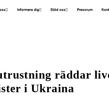
oss
Informera dig
Stöd oss
Pressrum
Kont
trustning räddar liv
ister i Ukraina