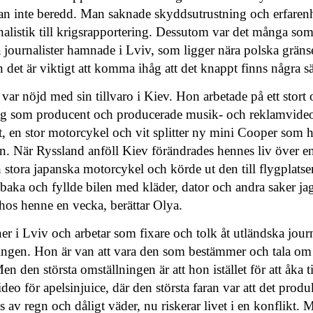
man inte beredd. Man saknade skyddsutrustning och erfarenh
alistik till krigsrapportering. Dessutom var det många som
 journalister hamnade i Lviv, som ligger nära polska grän
 det är viktigt att komma ihåg att det knappt finns några sä
ar nöjd med sin tillvaro i Kiev. Hon arbetade på ett stort
g som producent och producerade musik- och reklamvideo
, en stor motorcykel och vit splitter ny mini Cooper som h
en. När Ryssland anföll Kiev förändrades hennes liv över en
n stora japanska motorcykel och körde ut den till flygplats
llbaka och fyllde bilen med kläder, dator och andra saker 
hos henne en vecka, berättar Olya.
 i Lviv och arbetar som fixare och tolk åt utländska journal
lningen. Hon är van att vara den som bestämmer och tala om 
n den största omställningen är att hon istället för att åka 
eo för apelsinjuice, där den största faran var att det produ
as av regn och dåligt väder, nu riskerar livet i en konflikt