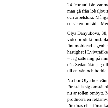
24 februari i år, var 
man gå från lokaljourn
och arbetslösa. Många
ett säkert område. Men
Olya Danyukova, 38, v
videoproduktionsbola
fint möblerad lägenhet
hastighet i Lvivtrafik
– Jag satte mig på mi
där. Sedan åkte jag ti
till en vän och bodde 
Nu bor Olya hos vänner
föreställa sig omstäl
nu är rollen ombytt. Me
producera en reklamvid
förstöras eller försink