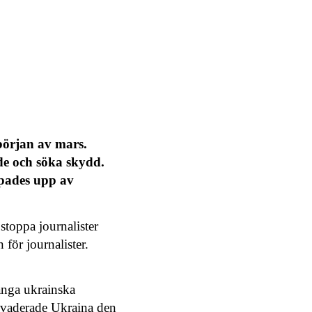
början av mars.
de och söka skydd.
ppades upp av
 stoppa journalister
n för journalister.
många ukrainska
invaderade Ukraina den