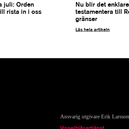
 juli: Orden
Nu blir det enklare
l rista in i oss
testamentera till 
gränser
Läs hela artikeln
Ansvarig utgivare Erik Larsso
Visselblåsartjänst