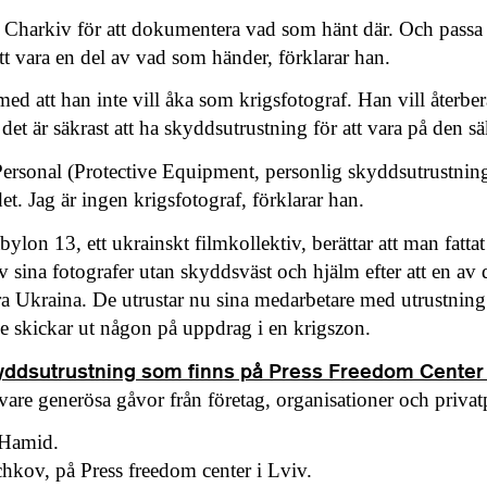
ll Charkiv för att dokumentera vad som hänt där. Och passa 
att vara en del av vad som händer, förklarar han.
med att han inte vill åka som krigsfotograf. Han vill återber
et är säkrast att ha skyddsutrustning för att vara på den sä
ersonal (Protective Equipment, personlig skyddsutrustning)
et. Jag är ingen krigsfotograf, förklarar han.
ylon 13, ett ukrainskt filmkollektiv, berättar att man fattat 
av sina fotografer utan skyddsväst och hjälm efter att en a
stra Ukraina. De utrustar nu sina medarbetare med utrustni
 skickar ut någon på uppdrag i en krigszon.
yddsutrustning som finns på Press Freedom Center i
vare generösa gåvor från företag, organisationer och priva
 Hamid.
hkov, på Press freedom center i Lviv.