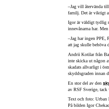
–Jag vill återvända ti
familj. Det är viktigt 
Igor är väldigt tydlig 
innevånarna har. Men d
–Jag har ingen PPE, P
att jag skulle behöva d
Andrii Kotilar från Bab
inte skicka ut någon 
skadats allvarligt i ö
skyddsgraden innan de
sk
En stor del av den
av RSF Sverige, tack 
Text och foto: Urban
På bilden Igor Chekac