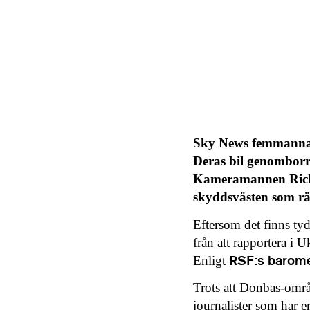
Sky News femmannate
Deras bil genomborra
Kameramannen Richie
skyddsvästen som rä
Eftersom det finns tyd
från att rapportera i Uk
RSF:s barom
Enligt
Trots att Donbas-område
journalister som har e