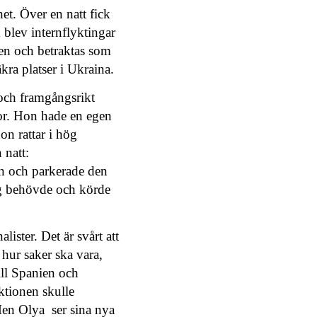
et. Över en natt fick
 blev internflyktingar
sen och betraktas som
kra platser i Ukraina.
 och framgångsrikt
r. Hon hade en egen
on rattar i hög
 natt:
en och parkerade den
jag behövde och körde
ister. Det är svårt att
hur saker ska vara,
till Spanien och
ktionen skulle
. Men Olya ser sina nya