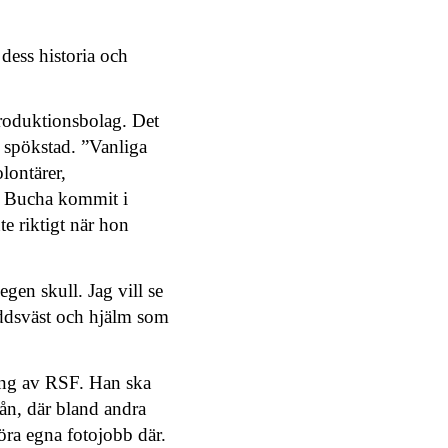
 dess historia och
 produktionsbolag. Det
 spökstad. ”Vanliga
lontärer,
 i Bucha kommit i
te riktigt när hon
gen skull. Jag vill se
yddsväst och hjälm som
ning av RSF. Han ska
ån, där bland andra
ra egna fotojobb där.