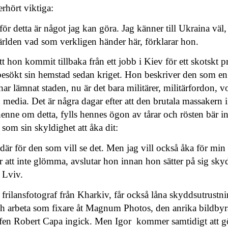
rhört viktiga:
 för detta är något jag kan göra. Jag känner till Ukraina väl,
 världen vad som verkligen händer här, förklarar hon.
 att hon kommit tillbaka från ett jobb i Kiev för ett skotskt
besökt sin hemstad sedan kriget. Hon beskriver den som en
ar lämnat staden, nu är det bara militärer, militärfordon, vo
 media. Det är några dagar efter att den brutala massakern
henne om detta, fylls hennes ögon av tårar och rösten bär in
t som sin skyldighet att åka dit:
där för den som vill se det. Men jag vill också åka för min e
 att inte glömma, avslutar hon innan hon sätter på sig sk
 Lviv.
frilansfotograf från Kharkiv, får också låna skyddsutrust
och arbeta som fixare åt Magnum Photos, den anrika bildbyr
fen Robert Capa ingick. Men Igor kommer samtidigt att gö