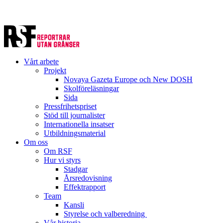
Vårt arbete
Projekt
Novaya Gazeta Europe och New DOSH
Skolföreläsningar
Sida
Pressfrihetspriset
Stöd till journalister
Internationella insatser
Utbildningsmaterial
Om oss
Om RSF
Hur vi styrs
Stadgar
Årsredovisning
Effektrapport
Team
Kansli
Styrelse och valberedning
Vår historia