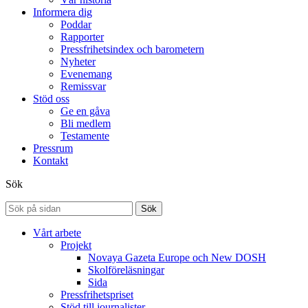
Informera dig
Poddar
Rapporter
Pressfrihetsindex och barometern
Nyheter
Evenemang
Remissvar
Stöd oss
Ge en gåva
Bli medlem
Testamente
Pressrum
Kontakt
Sök
Sök
Vårt arbete
Projekt
Novaya Gazeta Europe och New DOSH
Skolföreläsningar
Sida
Pressfrihetspriset
Stöd till journalister