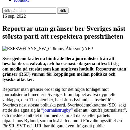
Kontakt
Sök
16 sep. 2022
Reportrar utan gränser ber Sveriges näst
största parti att respektera pressfriheten
Sverigedemokraterna
hindrade
flera journalister
från att
bevaka deras valvaka,
och
har senaste dagarna uttryckt sig
om
media
på ett sätt som kan upplevas hotfullt
. Reportrar utan
gränser (RSF) varnar för kopplingen mellan politiska
och
fysiska attacker
.
Reportrar utan gränser oroar sig för det höjda tonläget mot
journalister och medier i Sverige. Inom loppet av två dygn efter
valdagen, den 11 september, har Linus Bylund, stabschef för
Sveriges näst största politiska parti, Sverigedemokraterna (SD), sagt
att de ska ägna sig åt
”journalistrugby”
eller att ”knuffa journalister”,
och meddelat att det nu är medias tur att dansa efter partiets
pipa. Linus Bylund, som också är ledamot i Förvaltningsstiftelsen
för SR, SVT och UR, har tidigare även ifrågasatt public