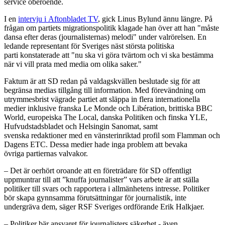
service oberoende.
I en
intervju i Aftonbladet TV
, gick Linus Bylund ännu längre. På
frågan om partiets migrationspolitik klagade han över att han "måste
dansa efter deras (journalisternas) melodi" under valrörelsen. En
ledande representant för Sveriges näst största politiska
parti konstaterade att "nu ska vi göra tvärtom och vi ska bestämma
när vi vill prata med media om olika saker."
Faktum är att SD redan på valdagskvällen beslutade sig för att
begränsa medias tillgång till information. Med förevändning om
utrymmesbrist vägrade partiet att släppa in flera internationella
medier inklusive franska Le Monde och Libération, brittiska BBC
World, europeiska The Local, danska Politiken och finska YLE,
Hufvudstadsbladet och Helsingin Sanomat, samt
svenska redaktioner med en vänsterinriktad profil som Flamman och
Dagens ETC. Dessa medier hade inga problem att bevaka
övriga partiernas valvakor.
– Det är oerhört oroande att en företrädare för SD offentligt
uppmuntrar till att ”knuffa journalister” vars arbete är att ställa
politiker till svars och rapportera i allmänhetens intresse. Politiker
bör skapa gynnsamma förutsättningar för journalistik, inte
undergräva dem, säger RSF Sveriges ordförande Erik Halkjaer.
– Politiker bär ansvaret för journalisters säkerhet - även