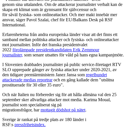
genom sina uttalanden. Om de attackerar journalister verbalt kan de
skapa ett klimat som är gynnsamt för självcensur och
för såväl fysiska- som onlineattacker. Och mer makt innebär mer
ansvar, säger Pavol Szalai, chef för EU/Balkans Desk på RSF
International.
Erfarenheterna från andra europeiska länder visar att det finns ett
samband mellan politiska attacker och fysiska- och onlineattacker
mot journalister. Inför det franska presidentvalet
2022
förolämpade presidentkandidaten Erik Zemmour
journalister,
som senare utsattes för våld på hans egna kampanjmöte.
I Slovenien drabbades journalister på public service-företaget RTV
SLO upprepade gånger av fysiska attacker under 2020-2021, av
den tidigare premiärministern Janez Jansa som
regelbundet
attackerade medias reportrar
och en gång kallade dem "utslitna
prostituerade för 30 eller 35 euro".
Och när Italien nu förbereder sig för att hålla allmäna val den 25
september sker allvarliga attacker mot media. Karima Moual,
journalist som specialiserat sig på
migrationsfrågor, har
mottagit dödshot på nätet
.
Sverige är rankat på tredje plats av 180 länder i
RSF:s
pressfrihetsindex.