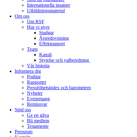
Internationella insatser
Utbildningsmaterial
Om oss
Om RSF
Hur vi styrs
Stadgar
Årsredovisning
Effektrapport
Team
Kansli
Styrelse och valberedning
Vår historia
Informera dig
Poddar
Rapporter
Pressfrihetsindex och barometern
Nyheter
Evenemang
Remissvar
Stöd oss
Ge en gåva
Bli medlem
Testamente
Pressrum