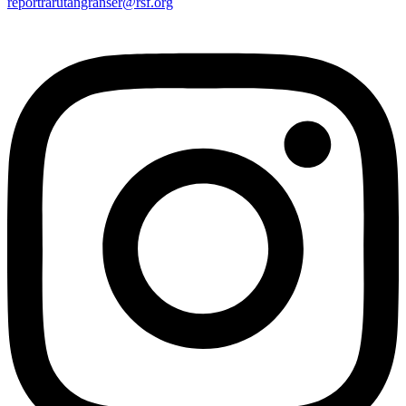
reportrarutangranser@rsf.org