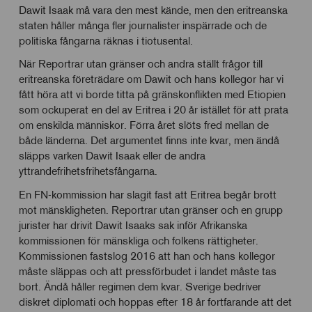
Dawit Isaak må vara den mest kände, men den eritreanska
staten håller många fler journalister inspärrade och de
politiska fångarna räknas i tiotusental.
När Reportrar utan gränser och andra ställt frågor till
eritreanska företrädare om Dawit och hans kollegor har vi
fått höra att vi borde titta på gränskonflikten med Etiopien
som ockuperat en del av Eritrea i 20 år istället för att prata
om enskilda människor. Förra året slöts fred mellan de
både länderna. Det argumentet finns inte kvar, men ändå
släpps varken Dawit Isaak eller de andra
yttrandefrihetsfrihetsfångarna.
En FN-kommission har slagit fast att Eritrea begår brott
mot mänskligheten. Reportrar utan gränser och en grupp
jurister har drivit Dawit Isaaks sak inför Afrikanska
kommissionen för mänskliga och folkens rättigheter.
Kommissionen fastslog 2016 att han och hans kollegor
måste släppas och att pressförbudet i landet måste tas
bort. Ändå håller regimen dem kvar. Sverige bedriver
diskret diplomati och hoppas efter 18 år fortfarande att det