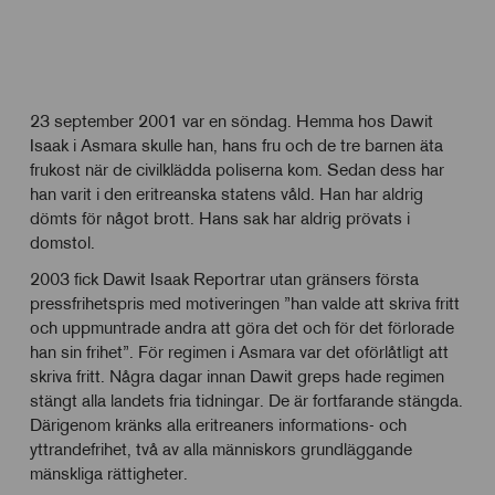
23 september 2001 var en söndag. Hemma hos Dawit
Isaak i Asmara skulle han, hans fru och de tre barnen äta
frukost när de civilklädda poliserna kom. Sedan dess har
han varit i den eritreanska statens våld. Han har aldrig
dömts för något brott. Hans sak har aldrig prövats i
domstol.
2003 fick Dawit Isaak Reportrar utan gränsers första
pressfrihetspris med motiveringen ”han valde att skriva fritt
och uppmuntrade andra att göra det och för det förlorade
han sin frihet”. För regimen i Asmara var det oförlåtligt att
skriva fritt. Några dagar innan Dawit greps hade regimen
stängt alla landets fria tidningar. De är fortfarande stängda.
Därigenom kränks alla eritreaners informations- och
yttrandefrihet, två av alla människors grundläggande
mänskliga rättigheter.