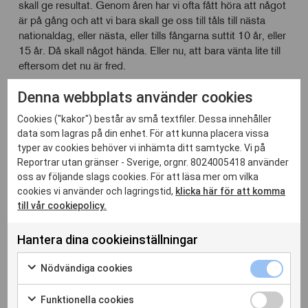
skall ge resultat. Genom åren har vi ofta fått höra att något
är på gång och att vi bara skall ge oss till tåls till nästa
nationaldag, eller nästa, eller tills fångarna suttit 10 år, eller
15 år. Då skall något hända. Eller nu, att bara vänta lite till
eftersom det nu är fred.
18 år har gått. Dawit Isaak – och hans kollegor – riskerar
Denna webbplats använder cookies
varje dag dö i Eritreas hårda fängelser. Det finns ingen tid
att förlora.
Cookies ("kakor") består av små textfiler. Dessa innehåller
data som lagras på din enhet. För att kunna placera vissa
Framför allt har de och deras familjer redan förlorat alldeles
typer av cookies behöver vi inhämta ditt samtycke. Vi på
för mycket tid. 18 år.
Reportrar utan gränser - Sverige, orgnr. 8024005418 använder
oss av följande slags cookies. För att läsa mer om vilka
cookies vi använder och lagringstid,
klicka här för att komma
till vår cookiepolicy.
Hantera dina cookieinställningar
Relaterade inlägg
Nödvänd
Nödvändiga cookies
cookies
Markera
kryssrut
för
Funktion
Funktionella cookies
att