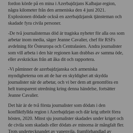
fordon körde på en mina i Azerbajdzjans Kalbajar-region,
några kilometer från den armeniska den 4 juni 2021.
Explosionen dödade också en azerbajdzjansk tjänsteman och
skadade fyra civila personer.
-De två journalisternas död är tragiska nyheter för alla oss som
arbetar inom media, säger Jeanne Cavalier, chef för RSFs
avdelning för Östeuropa och Centralasien. Andra journalister
som vill arbeta i den här regionen kan drabbas av samma öde,
eller avskräckas från att åka dit och rapportera.
-Vi påminner de azerbajdzjanska och armeniska
myndigheterna om att de har en skyldighet att skydda
journalister när de arbetar, och vi ber dem att genomföra en
helt transparent utredning kring denna händelse, fortsätter
Jeanne Cavalier.
Det här är de två första journalister som dödats i den
konfliktfyllda region i Azerbajdzjan och där krig utbröt förra
hösten, 2020. Minst sju journalister skadades under kriget och
de civila som skadads eller dödats av minorna är mångfalt fler.
Trots undertecknandet av vapenvila, framförhandlad av