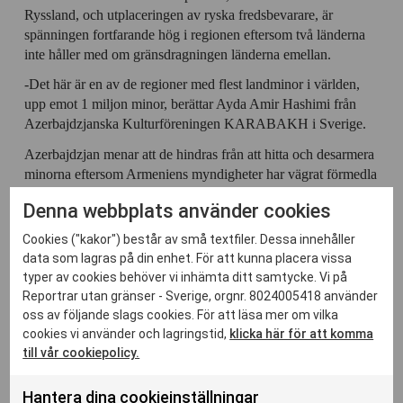
Ryssland, och utplaceringen av ryska fredsbevarare, är
spänningen fortfarande hög i regionen eftersom två länderna
inte håller med om gränsdragningen länderna emellan.
-Det här är en av de regioner med flest landminor i världen,
upp emot 1 miljon minor, berättar Ayda Amir Hashimi från
Azerbajdzjanska Kulturföreningen KARABAKH i Sverige.
Azerbajdzjan menar att de hindras från att hitta och desarmera
minorna eftersom Armeniens myndigheter har vägrat förmedla
de kartor som visar var minorna är placerade. Den 12 juni
Denna webbplats använder cookies
skedde dock ett utbyte länderna emellan – Azerbajdzjan bytte
15 Armeniska fångar mot en karta över minor i ett litet
Cookies ("kakor") består av små textfiler. Dessa innehåller
begränsat område i Agdam.
data som lagras på din enhet. För att kunna placera vissa
typer av cookies behöver vi inhämta ditt samtycke. Vi på
Armeniska myndigheter har inte svarat RSF då vi bett om
Reportrar utan gränser - Sverige, orgnr. 8024005418 använder
kommentarer kring utredning av de båda Azerbajdzjanska
oss av följande slags cookies. För att läsa mer om vilka
journalisternas dödsfall.
cookies vi använder och lagringstid,
klicka här för att komma
till vår cookiepolicy.
Armenien är rankad på plats 63 av 180 länder i RSFs
Pressfrihetsindex för 2021.
Azerbajdzjan rankas på plats 167.
Hantera dina cookieinställningar