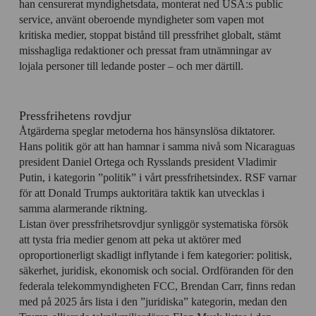
han censurerat myndighetsdata, monterat ned USA:s public
service, använt oberoende myndigheter som vapen mot
kritiska medier, stoppat bistånd till pressfrihet globalt, stämt
misshagliga redaktioner och pressat fram utnämningar av
lojala personer till ledande poster – och mer därtill.
Pressfrihetens rovdjur
Åtgärderna speglar metoderna hos hänsynslösa diktatorer.
Hans politik gör att han hamnar i samma nivå som Nicaraguas
president Daniel Ortega och Rysslands president Vladimir
Putin, i kategorin ”politik” i vårt pressfrihetsindex. RSF varnar
för att Donald Trumps auktoritära taktik kan utvecklas i
samma alarmerande riktning.
Listan över pressfrihetsrovdjur synliggör systematiska försök
att tysta fria medier genom att peka ut aktörer med
oproportionerligt skadligt inflytande i fem kategorier: politisk,
säkerhet, juridisk, ekonomisk och social. Ordföranden för den
federala telekommyndigheten FCC, Brendan Carr, finns redan
med på 2025 års lista i den ”juridiska” kategorin, medan den