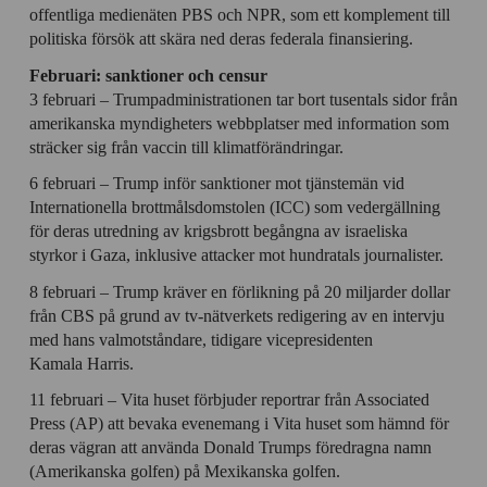
offentliga medienäten PBS och NPR, som ett komplement till
politiska försök att skära ned deras federala finansiering.
Februari: sanktioner och censur
3 februari – Trumpadministrationen tar bort tusentals sidor från
amerikanska myndigheters webbplatser med information som
sträcker sig från vaccin till klimatförändringar.
6 februari – Trump inför sanktioner mot tjänstemän vid
Internationella brottmålsdomstolen (ICC) som vedergällning
för deras utredning av krigsbrott begångna av israeliska
styrkor i Gaza, inklusive attacker mot hundratals journalister.
8 februari – Trump kräver en förlikning på 20 miljarder dollar
från CBS på grund av tv-nätverkets redigering av en intervju
med hans valmotståndare, tidigare vicepresidenten
Kamala Harris.
11 februari – Vita huset förbjuder reportrar från Associated
Press (AP) att bevaka evenemang i Vita huset som hämnd för
deras vägran att använda Donald Trumps föredragna namn
(Amerikanska golfen) på Mexikanska golfen.