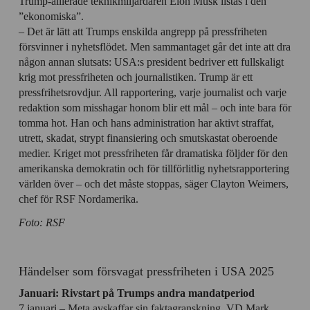
Trump-allierade teknikmiljardären Elon Musk listas i den
”ekonomiska”.
– Det är lätt att Trumps enskilda angrepp på pressfriheten
försvinner i nyhetsflödet. Men sammantaget går det inte att dra
någon annan slutsats: USA:s president bedriver ett fullskaligt
krig mot pressfriheten och journalistiken. Trump är ett
pressfrihetsrovdjur. All rapportering, varje journalist och varje
redaktion som misshagar honom blir ett mål – och inte bara för
tomma hot. Han och hans administration har aktivt straffat,
utrett, skadat, strypt finansiering och smutskastat oberoende
medier. Kriget mot pressfriheten får dramatiska följder för den
amerikanska demokratin och för tillförlitlig nyhetsrapportering
världen över – och det måste stoppas, säger
Clayton Weimers,
chef för RSF Nordamerika.
Foto: RSF
Händelser som försvagat pressfriheten i USA 2025
Januari: Rivstart på Trumps andra mandatperiod
7 januari – Meta avskaffar sin faktagranskning. VD Mark