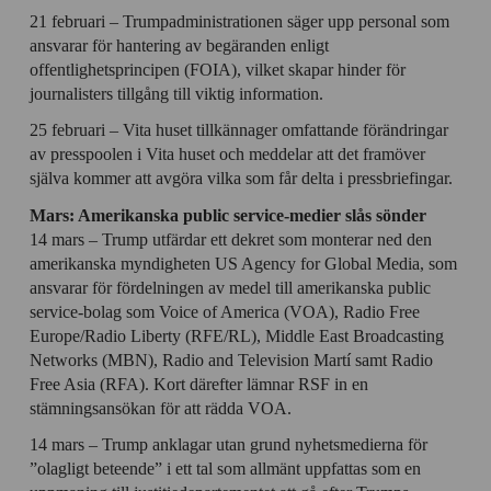
21 februari – Trumpadministrationen säger upp personal som
ansvarar för hantering av begäranden enligt
offentlighetsprincipen (FOIA), vilket skapar hinder för
journalisters tillgång till viktig information.
25 februari – Vita huset tillkännager omfattande förändringar
av presspoolen i Vita huset och meddelar att det framöver
själva kommer att avgöra vilka som får delta i pressbriefingar.
Mars: Amerikanska public service-medier slås sönder
14 mars – Trump utfärdar ett dekret som monterar ned den
amerikanska myndigheten US Agency for Global Media, som
ansvarar för fördelningen av medel till amerikanska public
service-bolag som Voice of America (VOA), Radio Free
Europe/Radio Liberty (RFE/RL), Middle East Broadcasting
Networks (MBN), Radio and Television Martí samt Radio
Free Asia (RFA). Kort därefter lämnar RSF in en
stämningsansökan för att rädda VOA.
14 mars – Trump anklagar utan grund nyhetsmedierna för
”olagligt beteende” i ett tal som allmänt uppfattas som en