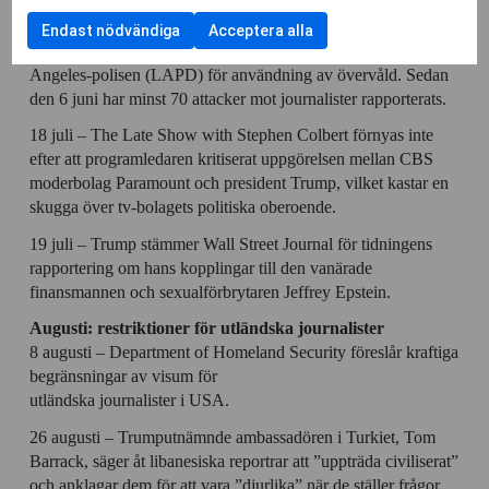
av
till
anpassnin
att
Funktionella
Juli: Trumpkritiker tas bort från rutan
användning
Endast nödvändiga
Acceptera alla
kryssruta
samtycka
cookies
av
11 juli – En domare utfärdar ett tillfälligt föreläggande mot Los
till
Cookies
Angeles-polisen (LAPD) för användning av övervåld. Sedan
användning
för
den 6 juni har minst 70 attacker mot journalister rapporterats.
av
statistik
Cookies
18 juli – The Late Show with Stephen Colbert förnyas inte
för
efter att programledaren kritiserat uppgörelsen mellan CBS
personlig
moderbolag Paramount och president Trump, vilket kastar en
anpassning
skugga över tv-bolagets politiska oberoende.
19 juli – Trump stämmer Wall Street Journal för tidningens
rapportering om hans kopplingar till den vanärade
finansmannen och sexualförbrytaren Jeffrey Epstein.
Augusti: restriktioner för utländska journalister
8 augusti – Department of Homeland Security föreslår kraftiga
begränsningar av visum för
utländska journalister i USA.
26 augusti – Trumputnämnde ambassadören i Turkiet, Tom
Barrack, säger åt libanesiska reportrar att ”uppträda civiliserat”
och anklagar dem för att vara ”djurlika” när de ställer frågor.