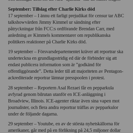
September: Tillslag efter Charlie Kirks död
17 september – I ännu ett farligt prejudikat för censur tar ABC
talkshowvärden Jimmy Kimmel ur sändning efter
påtryckningar från FCC:s ordförande Brendan Carr, med
anledning av Kimmels kommentarer om republikanska
politikers reaktioner på Charlie Kirks död.
19 september – Försvarsdepartementet kräver att reportrar ska
underteckna en grundlagsstridig ed där de förbinder sig att
endast publicera information som är ”godkänd för
offentliggörande”. Detta leder till att majoriteten av Pentagon-
ackrediterade reportrar lämnar presspoolen i protest.
28 september – Reportern Asal Rezaei får en pepparkula
avfyrad genom bilrutan utanför en ICE-anläggning i
Broadview, Illinois. ICE-agenter riktar även sina vapen mot
journalister, och flera andra reportrar träffas av pepparkulor
under de följande dagarna.
29 september – Youtube, en av de största nyhetskällorna för
amerikaner, går med på en förlikning på 24,5 miljoner dollar