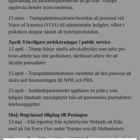
uppmaning till justitiedepartementet att gå efter Trumps
upplevda fiender inom medierna.
15 mars – Trumpadministrationen beordrar all personal vid
Voice of America (VOA) till administrativ ledighet, vilket i
praktiken stoppar nästan all nyhetsproduktion.
April: Ytterligare nedskärningar i public service
13 april – Trump börjar straffa advokatbyråer som utför pro
bono-arbete han inte godkänner, däribland arbete för att
skydda journalister.
15 april – Trumpadministrationen meddelar att den planerar att
skära ned finansieringen till NPR och PBS.
25 april – Justitiedepartementet upphäver en policy som
tidigare hindrade myndigheter från att genomsöka journalisters
telefonuppgifter.
Maj: Begränsad tillgång till Pentagon
13 maj – Alla reportrar från nyhetsbyråer förbjuds att följa
med på Air Force One under Trumps resa till Mellanöstern.
15 maj – Över 500 anställda vid VOA får uppsägningsbesked,