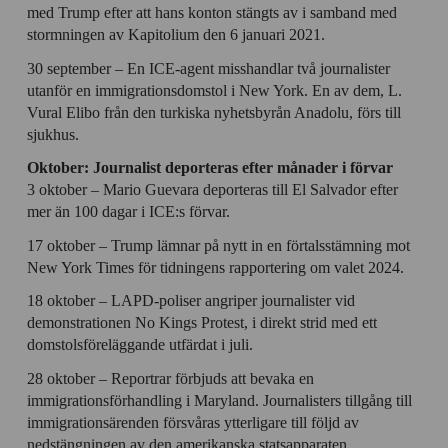
med Trump efter att hans konton stängts av i samband med
stormningen av Kapitolium den 6 januari 2021.
30 september – En ICE-agent misshandlar två journalister
utanför en immigrationsdomstol i New York. En av dem, L.
Vural Elibo från den turkiska nyhetsbyrån Anadolu, förs till
sjukhus.
Oktober: Journalist deporteras efter månader i förvar
3 oktober – Mario Guevara deporteras till El Salvador efter
mer än 100 dagar i ICE:s förvar.
17 oktober – Trump lämnar på nytt in en förtalsstämning mot
New York Times för tidningens rapportering om valet 2024.
18 oktober – LAPD-poliser angriper journalister vid
demonstrationen No Kings Protest, i direkt strid med ett
domstolsföreläggande utfärdat i juli.
28 oktober – Reportrar förbjuds att bevaka en
immigrationsförhandling i Maryland. Journalisters tillgång till
immigrationsärenden försvåras ytterligare till följd av
nedstängningen av den amerikanska statsapparaten.