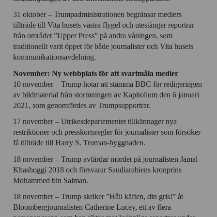
31 oktober – Trumpadministrationen begränsar mediers
tillträde till Vita husets västra flygel och utestänger reportrar
från området ”Upper Press” på andra våningen, som
traditionellt varit öppet för både journalister och Vita husets
kommunikationsavdelning.
November: Ny webbplats för att svartmåla medier
10 november – Trump hotar att stämma BBC för redigeringen
av bildmaterial från stormningen av Kapitolium den 6 januari
2021, som genomfördes av Trumpsupportrar.
17 november – Utrikesdepartementet tillkännager nya
restriktioner och presskortsregler för journalister som försöker
få tillträde till Harry S. Truman-byggnaden.
18 november – Trump avfärdar mordet på journalisten Jamal
Khashoggi 2018 och försvarar Saudiarabiens kronprins
Mohammed bin Salman.
18 november – Trump skriker ”Håll käften, din gris!” åt
Bloombergjournalisten Catherine Lucey, ett av flera