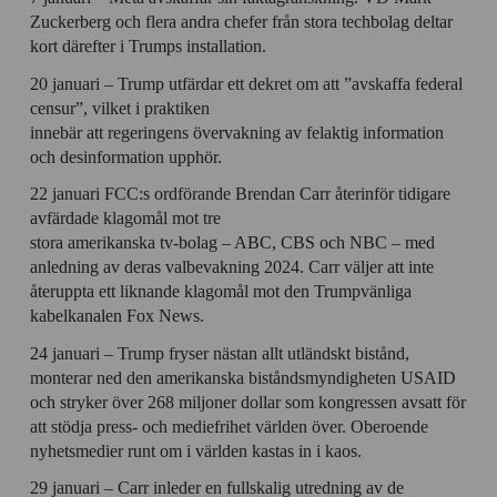
Zuckerberg och flera andra chefer från stora techbolag deltar
kort därefter i Trumps installation.
20 januari – Trump utfärdar ett dekret om att ”avskaffa federal
censur”, vilket i praktiken
innebär att regeringens övervakning av felaktig information
och desinformation upphör.
22 januari FCC:s ordförande Brendan Carr återinför tidigare
avfärdade klagomål mot tre
stora amerikanska tv-bolag – ABC, CBS och NBC – med
anledning av deras valbevakning 2024. Carr väljer att inte
återuppta ett liknande klagomål mot den Trumpvänliga
kabelkanalen Fox News.
24 januari – Trump fryser nästan allt utländskt bistånd,
monterar ned den amerikanska biståndsmyndigheten USAID
och stryker över 268 miljoner dollar som kongressen avsatt för
att stödja press- och mediefrihet världen över. Oberoende
nyhetsmedier runt om i världen kastas in i kaos.
29 januari – Carr inleder en fullskalig utredning av de