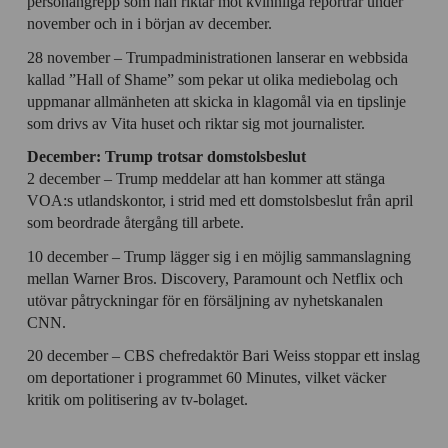
personangrepp som han riktar mot kvinnliga reportrar under
november och in i början av december.
28 november – Trumpadministrationen lanserar en webbsida
kallad ”Hall of Shame” som pekar ut olika mediebolag och
uppmanar allmänheten att skicka in klagomål via en tipslinje
som drivs av Vita huset och riktar sig mot journalister.
December: Trump trotsar domstolsbeslut
2 december – Trump meddelar att han kommer att stänga
VOA:s utlandskontor, i strid med ett domstolsbeslut från april
som beordrade återgång till arbete.
10 december – Trump lägger sig i en möjlig sammanslagning
mellan Warner Bros. Discovery, Paramount och Netflix och
utövar påtryckningar för en försäljning av nyhetskanalen
CNN.
20 december – CBS chefredaktör Bari Weiss stoppar ett inslag
om deportationer i programmet 60 Minutes, vilket väcker
kritik om politisering av tv-bolaget.