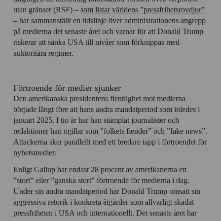
utan gränser (RSF) –
som listar världens ”pressfrihetsrovdjur”
– har sammanställt en tidslinje över administrationens angrepp
på medierna det senaste året och varnar för att Donald Trump
riskerar att sänka USA till nivåer som förknippas med
auktoritära regimer.
Förtroende för medier sjunker
Den amerikanska presidentens fientlighet mot medierna
började långt före att hans andra mandatperiod som inledes i
januari 2025. I tio år har han stämplat journalister och
redaktioner han ogillar som ”folkets fiender” och ”fake news”.
Attackerna sker parallellt med ett bredare tapp i förtroendet för
nyhetsmedier.
Enligt Gallup har endast 28 procent av amerikanerna ett
”stort” eller ”ganska stort” förtroende för medierna i dag.
Under sin andra mandatperiod har Donald Trump omsatt sin
aggressiva retorik i konkreta åtgärder som allvarligt skadat
pressfriheten i USA och internationellt. Det senaste året har