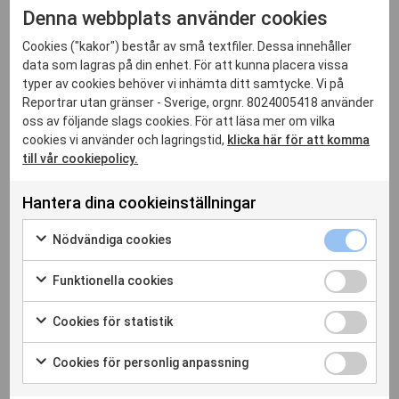
Denna webbplats använder cookies
trots ett domstolsföreläggande som RSF och medkärande,
däribland VOA-journalister och deras fackförbund, har
Cookies ("kakor") består av små textfiler. Dessa innehåller
vunnit.
data som lagras på din enhet. För att kunna placera vissa
typer av cookies behöver vi inhämta ditt samtycke. Vi på
24 maj – Försvarsminister Pete Hegseth begränsar
Reportrar utan gränser - Sverige, orgnr. 8024005418 använder
ackrediterade journalisters tillträde till Pentagon, vilket
oss av följande slags cookies. För att läsa mer om vilka
försvårar viktig rapportering om landets försvarshögkvarter.
cookies vi använder och lagringstid,
klicka här för att komma
Juni: Polisvåld mot journalister
till vår cookiepolicy.
3 juni – USAGM:s seniorrådgivare Kari Lake presenterar
planer på att säga upp över 900 anställda inom USAGM.
Hantera dina cookieinställningar
8 juni – Trump skickar nationalgardet till Los Angeles efter
Nödvändi
Nödvändiga cookies
protester mot immigrationsräder.
cookies
Markera
kryssruta
14 juni – Journalisten Mario Guevara grips medan han
för
Funktione
Funktionella cookies
att
rapporterar om immigrationsräder i Atlanta, Georgia. Trots att
cookies
Markera
samtycka
kryssruta
anklagelserna mot honom läggs ned och han beordras att
för
Cookies
Cookies för statistik
till
att
friges, överlämnar lokal polis honom till
för
Markera
användning
samtycka
immigrationsmyndigheten ICE, som inleder
statistik
för
av
Cookies
Cookies för personlig anpassning
till
kryssruta
deportationsprocess mot honom – trots att han har laglig rätt
att
Nödvändiga
för
Markera
användning
samtycka
att arbeta i USA.
cookies
personlig
för