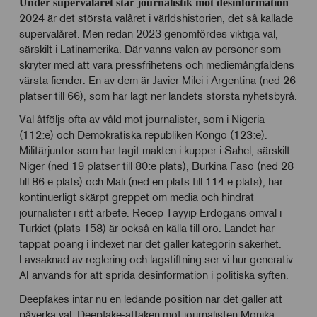
Under supervalåret står journalistik mot desinformation
2024 är det största valåret i världshistorien, det så kallade
supervalåret. Men redan 2023 genomfördes viktiga val,
särskilt i Latinamerika. Där vanns valen av personer som
skryter med att vara pressfrihetens och mediemångfaldens
värsta fiender. En av dem är Javier Milei i Argentina (ned 26
platser till 66), som har lagt ner landets största nyhetsbyrå.
Val åtföljs ofta av våld mot journalister, som i Nigeria
(112:e) och Demokratiska republiken Kongo (123:e).
Militärjuntor som har tagit makten i kupper i Sahel, särskilt
Niger (ned 19 platser till 80:e plats), Burkina Faso (ned 28
till 86:e plats) och Mali (ned en plats till 114:e plats), har
kontinuerligt skärpt greppet om media och hindrat
journalister i sitt arbete. Recep Tayyip Erdogans omval i
Turkiet (plats 158) är också en källa till oro. Landet har
tappat poäng i indexet när det gäller kategorin säkerhet.
I avsaknad av reglering och lagstiftning ser vi hur generativ
AI används för att sprida desinformation i politiska syften.
Deepfakes intar nu en ledande position när det gäller att
påverka val. Deepfake-attaken mot journalisten Monika