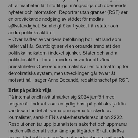
att allmänheten får tillförlitliga, mångsidiga och oberoende
nyheter och information. Reportrar utan gränser (RSF) ser
en oroväckande nedgång av stödet för medias
självständighet. Samtidigt ökar trycket från stater och
andra politiska aktörer.
– Över hälften av världens befolkning bor i ett land som
håller val i år. Samtidigt ser vi en oroande trend att den
politiska indikatorn i indexet sjunker. Stater och andra
politiska aktörer tar allt mindre ansvar för att värna
pressfriheten.Oberoende journalistik är en förutsättning för
demokratiska system, men utvecklingen går tyvärr åt
motsatt håll, säger Anne Bocandé, redaktionschef på RSF.
Brist på politisk vilja
På internationell nivå utmärker sig 2024 jämfört med
tidigare år. Indexet visar en tydlig brist på politisk vilja från
världssamfundet att värna principerna för skydd av
journalister, särskilt FN:s säkerhetsrådsresolution 2222.
Resolutionen tar upp journalisters säkerhet och uppmanar
medlemsländer att vidta lämpliga åtgärder för att utkräva
ansvar för brott som begås mot mediearbetare i väpnade