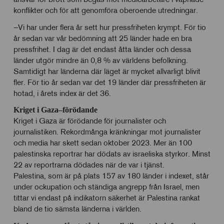
konflikter och för att genomföra oberoende utredningar.
–Vi har under flera år sett hur pressfriheten krympt. För tio
år sedan var vår bedömning att 25 länder hade en bra
pressfrihet. I dag är det endast åtta länder och dessa
länder utgör mindre än 0,8 % av världens befolkning.
Samtidigt har länderna där läget är mycket allvarligt blivit
fler. För tio år sedan var det 19 länder där pressfriheten är
hotad, i årets index är det 36.
Kriget i Gaza–förödande
Kriget i Gaza är förödande för journalister och
journalistiken. Rekordmånga kränkningar mot journalister
och media har skett sedan oktober 2023. Mer än 100
palestinska reportrar har dödats av israeliska styrkor. Minst
22 av reportrarna dödades när de var i tjänst.
Palestina, som är på plats 157 av 180 länder i indexet, står
under ockupation och ständiga angrepp från Israel, men
tittar vi endast på indikatorn säkerhet är Palestina rankat
bland de tio sämsta länderna i världen.