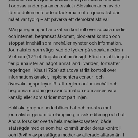
Todovas under parlamentsvalet i Slovakien är en av de
första dokumenterade attackerna mot en journalist där
målet var tydlig – att påverka ett demokratiskt val.
Många regeringar har ökat sin kontroll över sociala medier
och internet, begränsat åtkomst, blockerat konton och
stoppat innehåll som innehåller nyheter och information.
Journalister som säger vad de tycker på sociala medier i
Vietnam (174:e) fängslas rutinmässigt. Förutom att fängsla
fler journalister än något annat land i världen, fortsätter
regeringen i Kina (172:e) att utöva strikt kontroll över
informationskanaler, implementera censur- och
övervakningspolicyer för att reglera onlineinnehåll och
begränsa spridningen av information som anses vara
känslig eller som strider mot partilinjen.
Politiska grupper underblåser hat och misstro mot
journalister genom förolämpning, misskreditering och hot.
Andra försöker överta hela medieekosystem, både
statsägda medier som har kommit under deras kontroll,
och förvärv av privatägda medier av allierade affärsmän. I