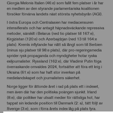
Giorgia Melonis Italien (46:e) som fallit fem platser i år har
en medlem av den styrande parlamentariska koalitionen
försöker förvärva landets näst största nyhetsbyrån (AGI).
I östra Europa och Centralasien har mediacensuren
intensifierats och har antagit häpnadsväckande repressiva
metoder, särskilt i Belarus (ned tio platser till 167:e),
Kirgizistan (120:e) och Azerbajdzjan (ned 13 till 164:e
plats). Kremls inflytande har nått så långt som till Serbien
(minus sju platser till 98:e plats), där pro-regeringsmedia
sprider rysk propaganda och myndigheter hotar ryska
exiljournalister. Ryssland (162:e), där Vladimir Putin föga
överraskande omvaldes 2024, fortsätter att föra ett krig i
Ukraina (61:e) som har haft stor inverkan på
medielandskapet och journalisters säkerhet.
Norge ligger för åttonde året i rad på plats ett i indexet,
men även där har den politiska poängen sjunkit. Irland
(8:e), där politiker har utsatt medier för rättsliga hot, har
tappat sin ledande position till Danmark (2: a), tätt följt av
Sverige (3:e), som i förra årets index låg på plats fyra.